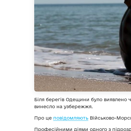
Біля берегів Одещини було виявлено ч
винесло на узбережжя.
Про це
повідомляють
Військово-Морсь
Професійними діями одного з підрозд