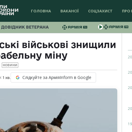
ГОЛОВНА
ВАКАНСІЇ
СОЦЗАХИСТ
ПРО 
ДОВІДНИК ВЕТЕРАНА
ські військові знищили
абельну міну
20
НОВИНИ
20
Слідкуйте за АрміяInform в Google
< 1
хв.
20
20
19