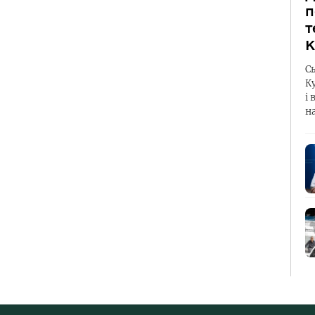
п
т
К
С
К
і 
н