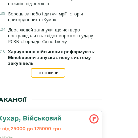
позицію під землею
:38
Борець за небо і дитячі мрії: історія
прикордонника «Кума»
:24
Двоє людей загинули, ще четверо
постраждали внаслідок ворожого удару
РСЗВ «Торнадо-С» по Ізюму
:10
Харчування військових реформують:
Міноборони запускає нову систему
закупівель
ВСІ НОВИНИ
АКАНСІЇ
Кухар, Військовий
від 25000 до 125000 грн