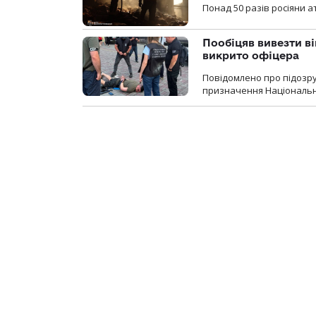
Понад 50 разів росіяни 
Пообіцяв вивезти ві
викрито офіцера
Повідомлено про підозр
призначення Національної 