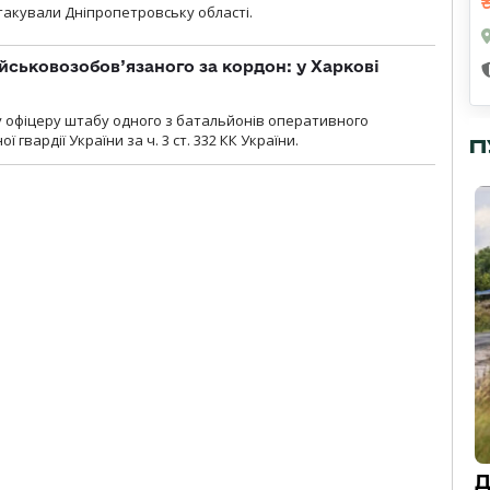
атакували Дніпропетровську області.
йськовозобов’язаного за кордон: у Харкові
у офіцеру штабу одного з батальйонів оперативного
гвардії України за ч. 3 ст. 332 КК України.
П
Д