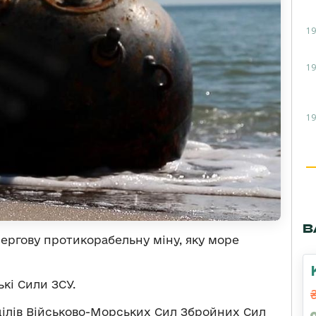
19
19
19
В
ергову протикорабельну міну, яку море
кі Сили ЗСУ.
ілів Військово-Морських Сил Збройних Сил