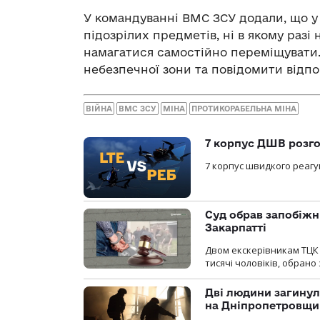
У командуванні ВМС ЗСУ додали, що у
підозрілих предметів, ні в якому раз
намагатися самостійно переміщувати
небезпечної зони та повідомити відпо
ВІЙНА
ВМС ЗСУ
МІНА
ПРОТИКОРАБЕЛЬНА МІНА
7 корпус ДШВ розго
7 корпус швидкого реагу
Суд обрав запобіжн
Закарпатті
Двом екскерівникам ТЦК 
тисячі чоловіків, обрано
Дві людини загинул
на Дніпропетровщи