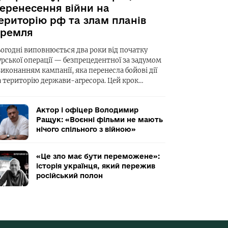
еренесення війни на
ериторію рф та злам планів
ремля
ьогодні виповнюється два роки від початку
урської операції — безпрецедентної за задумом
виконанням кампанії, яка перенесла бойові дії
а територію держави-агресора. Цей крок…
Актор і офіцер Володимир
Ращук: «Воєнні фільми не мають
нічого спільного з війною»
«Це зло має бути переможене»:
історія українця, який пережив
російський полон