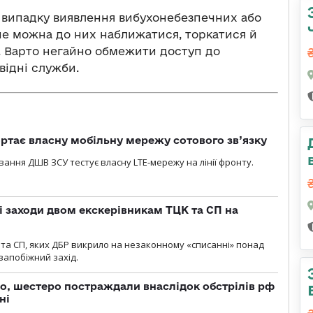
 випадку виявлення вибухонебезпечних або
і не можна до них наближатися, торкатися й
. Варто негайно обмежити доступ до
відні служби.
ртає власну мобільну мережу сотового зв’язку
вання ДШВ ЗСУ тестує власну LTE-мережу на лінії фронту.
і заходи двом екскерівникам ТЦК та СП на
та СП, яких ДБР викрило на незаконному «списанні» понад
 запобіжний захід.
о, шестеро постраждали внаслідок обстрілів рф
ні