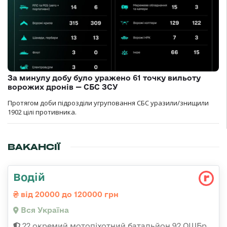
За минулу добу було уражено 61 точку вильоту
ворожих дронів — СБС ЗСУ
Протягом доби підрозділи угруповання СБС уразили/знищили
1902 цілі противника.
ВАКАНСІЇ
Водій
від 20000 до 120000 грн
Вся Україна
22 окремий мотопіхотний батальйон 92 ОШБр