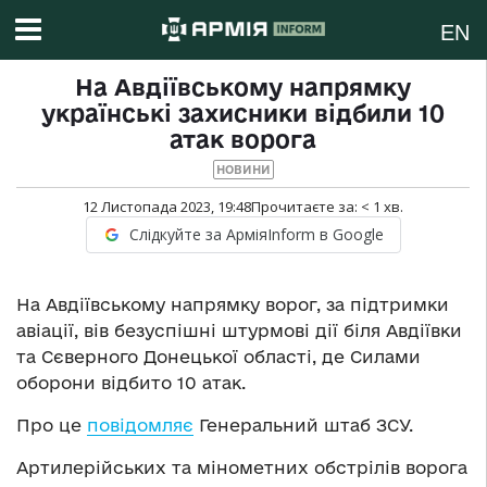
EN
На Авдіївському напрямку
українські захисники відбили 10
атак ворога
НОВИНИ
12 Листопада 2023, 19:48
Прочитаєте за:
< 1
хв.
Слідкуйте за АрміяInform в Google
На Авдіївському напрямку ворог, за підтримки
авіації, вів безуспішні штурмові дії біля Авдіївки
та Сєверного Донецької області, де Силами
оборони відбито 10 атак.
Про це
повідомляє
Генеральний штаб ЗСУ.
Артилерійських та мінометних обстрілів ворога