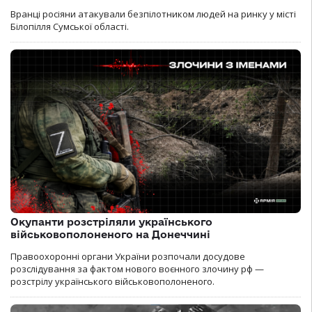
Вранці росіяни атакували безпілотником людей на ринку у місті
Білопілля Сумської області.
Окупанти розстріляли українського
військовополоненого на Донеччині
Правоохоронні органи України розпочали досудове
розслідування за фактом нового воєнного злочину рф —
розстрілу українського військовополоненого.