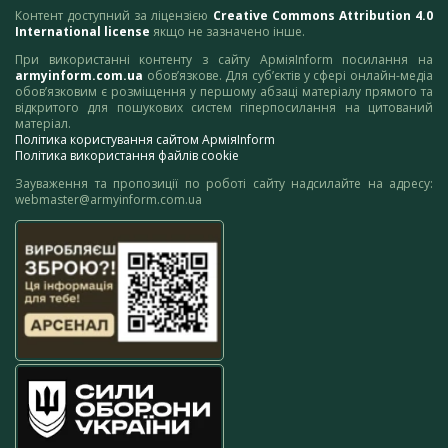
Контент доступний за ліцензією
Creative Commons Attribution 4.0
International license
якщо не зазначено інше.
При використанні контенту з сайту АрміяInform посилання на
armyinform.com.ua
обов’язкове. Для суб’єктів у сфері онлайн-медіа
обов’язковим є розміщення у першому абзаці матеріалу прямого та
відкритого для пошукових систем гіперпосилання на цитований
матеріал.
Політика користування сайтом АрміяInform
Політика використання файлів cookie
Зауваження та пропозиції по роботі сайту надсилайте на адресу:
webmaster@armyinform.com.ua