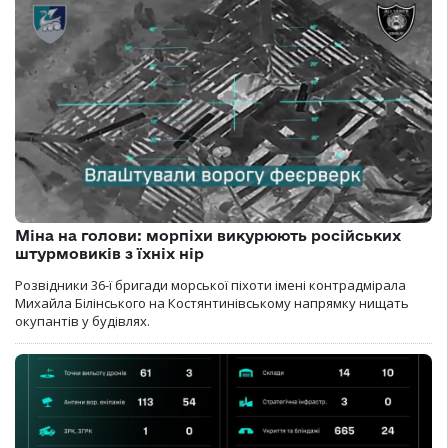
Міна на голови: морпіхи викурюють російських
штурмовиків з їхніх нір
Розвідники 36-ї бригади морської піхоти імені контрадмірала
Михайла Білінського на Костянтинівському напрямку нищать
окупантів у будівлях.