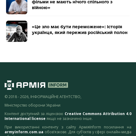
фільми не мають нічого спільного з
війною»
«Це зло має бути переможене»: історія
українця, який пережив російський полон
© 2018 - 2026, ІНФОРМАЦІЙНЕ АГЕНТСТВО,
Міністерство оборони України
Контент доступний за ліцензією
Creative Commons Attribution 4.0
International license
якщо не зазначено інше.
При використанні контенту з сайту АрміяInform посилання на
armyinform.com.ua
обов’язкове. Для суб’єктів у сфері онлайн-медіа