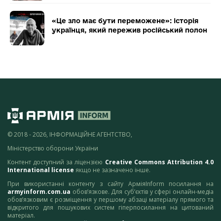
«Це зло має бути переможене»: історія
українця, який пережив російський полон
© 2018 - 2026, ІНФОРМАЦІЙНЕ АГЕНТСТВО,
Міністерство оборони України
Контент доступний за ліцензією
Creative Commons Attribution 4.0
International license
якщо не зазначено інше.
При використанні контенту з сайту АрміяInform посилання на
armyinform.com.ua
обов’язкове. Для суб’єктів у сфері онлайн-медіа
обов’язковим є розміщення у першому абзаці матеріалу прямого та
відкритого для пошукових систем гіперпосилання на цитований
матеріал.