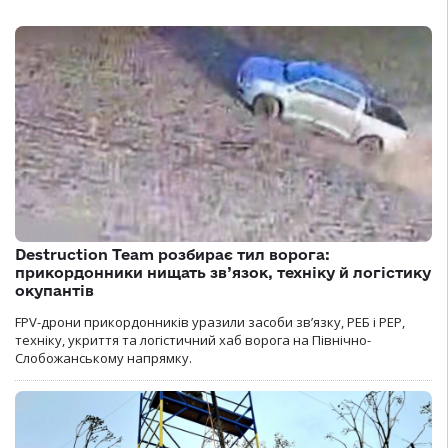
Destruction Team розбирає тил ворога:
прикордонники нищать зв’язок, техніку й логістику
окупантів
FPV-дрони прикордонників уразили засоби зв’язку, РЕБ і РЕР,
техніку, укриття та логістичний хаб ворога на Північно-
Слобожанському напрямку.