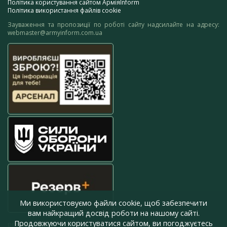
Політика користування сайтом АрміяInform
Політика використання файлів cookie
Зауваження та пропозиції по роботі сайту надсилайте на адресу:
webmaster@armyinform.com.ua
Ми використовуємо файли cookie, щоб забезпечити
вам найкращий досвід роботи на нашому сайті.
Продовжуючи користуватися сайтом, ви погоджуєтесь
press@armyinform.com.ua