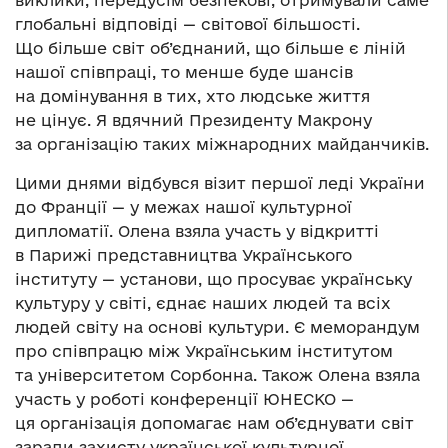
виклики, передусім безпекові, отримували саме
глобальні відповіді — світової більшості.
Що більше світ об’єднаний, що більше є ліній
нашої співпраці, то менше буде шансів
на домінування в тих, хто людське життя
не цінує. Я вдячний Президенту Макрону
за організацію таких міжнародних майданчиків.
Цими днями відбувся візит першої леді України
до Франції — у межах нашої культурної
дипломатії. Олена взяла участь у відкритті
в Парижі представництва Українського
інституту — установи, що просуває українську
культуру у світі, єднає наших людей та всіх
людей світу на основі культури. Є меморандум
про співпрацю між Українським інститутом
та університетом Сорбонна. Також Олена взяла
участь у роботі конференції ЮНЕСКО —
ця організація допомагає нам об’єднувати світ
заради захисту української культурної