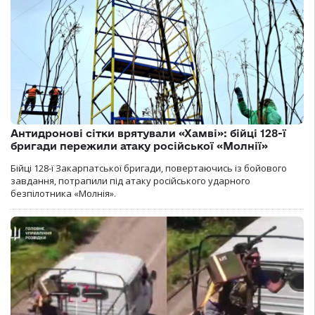
Антидронові сітки врятували «Хамві»: бійці 128-ї
бригади пережили атаку російської «Молнії»
Бійці 128-ї Закарпатської бригади, повертаючись із бойового
завдання, потрапили під атаку російського ударного
безпілотника «Молнія».