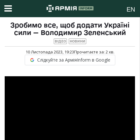
EN
Зробимо все, щоб додати Україні
сили — Володимир Зеленський
ВІДЕО
НОВИНИ
10 Листопада 2023, 19:23
Прочитаєте за:
2
хв.
Слідкуйте за АрміяInform в Google