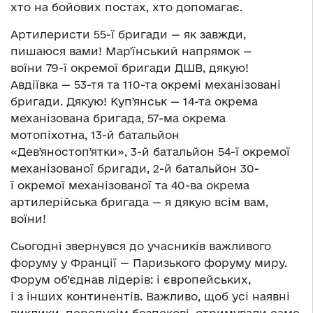
хто на бойових постах, хто допомагає.
Артилеристи 55-ї бригади — як завжди,
пишаюся вами! Марʼїнський напрямок —
воїни 79-ї окремої бригади ДШВ, дякую!
Авдіївка — 53-тя та 110-та окремі механізовані
бригади. Дякую! Купʼянськ — 14-та окрема
механізована бригада, 57-ма окрема
мотопіхотна, 13-й батальйон
«Девʼяностопʼятки», 3-й батальйон 54-ї окремої
механізованої бригади, 2-й батальйон 30-
ї окремої механізованої та 40-ва окрема
артилерійська бригада — я дякую всім вам,
воїни!
Сьогодні звернувся до учасників важливого
форуму у Франції — Паризького форуму миру.
Форум об’єднав лідерів: і європейських,
і з інших континентів. Важливо, щоб усі наявні