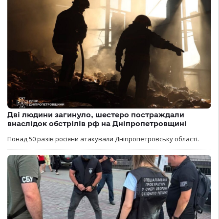
Дві людини загинуло, шестеро постраждали
внаслідок обстрілів рф на Дніпропетровщині
Понад 50 разів росіяни атакували Дніпропетровську області.