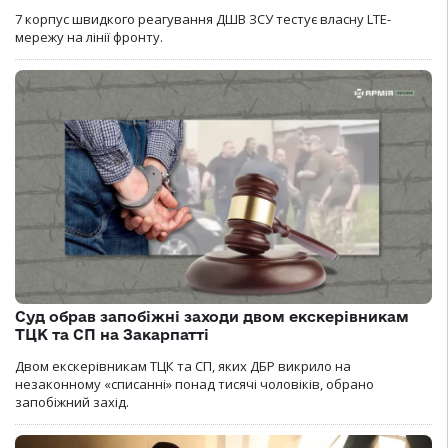
7 корпус швидкого реагування ДШВ ЗСУ тестує власну LTE-
мережу на лінії фронту.
Суд обрав запобіжні заходи двом екскерівникам
ТЦК та СП на Закарпатті
Двом екскерівникам ТЦК та СП, яких ДБР викрило на
незаконному «списанні» понад тисячі чоловіків, обрано
запобіжний захід.