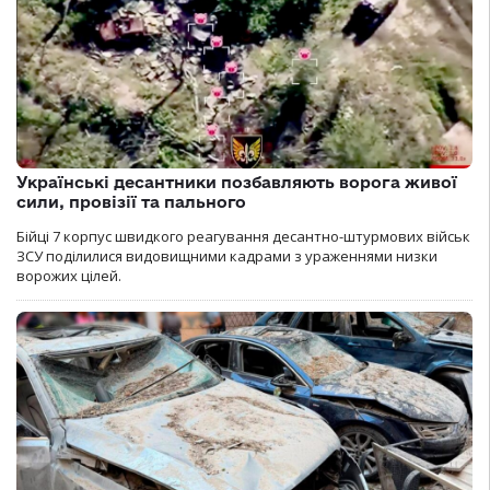
Українські десантники позбавляють ворога живої
сили, провізії та пального
Бійці 7 корпус швидкого реагування десантно-штурмових військ
ЗСУ поділилися видовищними кадрами з ураженнями низки
ворожих цілей.