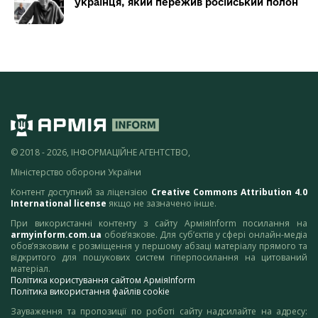
українця, який пережив російський полон
© 2018 - 2026, ІНФОРМАЦІЙНЕ АГЕНТСТВО,
Міністерство оборони України
Контент доступний за ліцензією
Creative Commons Attribution 4.0
International license
якщо не зазначено інше.
При використанні контенту з сайту АрміяInform посилання на
armyinform.com.ua
обов’язкове. Для суб’єктів у сфері онлайн-медіа
обов’язковим є розміщення у першому абзаці матеріалу прямого та
відкритого для пошукових систем гіперпосилання на цитований
матеріал.
Політика користування сайтом АрміяInform
Політика використання файлів cookie
Зауваження та пропозиції по роботі сайту надсилайте на адресу: