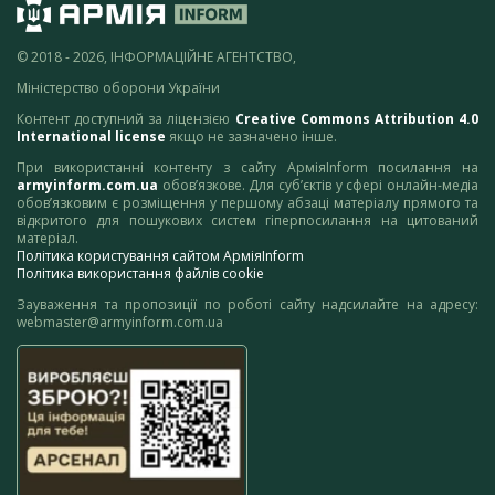
© 2018 - 2026, ІНФОРМАЦІЙНЕ АГЕНТСТВО,
Міністерство оборони України
Контент доступний за ліцензією
Creative Commons Attribution 4.0
International license
якщо не зазначено інше.
При використанні контенту з сайту АрміяInform посилання на
armyinform.com.ua
обов’язкове. Для суб’єктів у сфері онлайн-медіа
обов’язковим є розміщення у першому абзаці матеріалу прямого та
відкритого для пошукових систем гіперпосилання на цитований
матеріал.
Політика користування сайтом АрміяInform
Політика використання файлів cookie
Зауваження та пропозиції по роботі сайту надсилайте на адресу:
webmaster@armyinform.com.ua