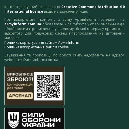
Контент доступний за ліцензією
Creative Commons Attribution 4.0
International license
якщо не зазначено інше.
При використанні контенту з сайту АрміяInform посилання на
armyinform.com.ua
обов’язкове. Для суб’єктів у сфері онлайн-медіа
обов’язковим є розміщення у першому абзаці матеріалу прямого та
відкритого для пошукових систем гіперпосилання на цитований
матеріал.
Політика користування сайтом АрміяInform
Політика використання файлів cookie
Зауваження та пропозиції по роботі сайту надсилайте на адресу:
webmaster@armyinform.com.ua