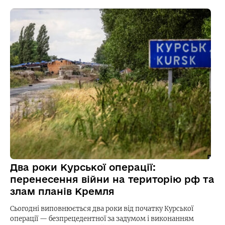
Два роки Курської операції:
перенесення війни на територію рф та
злам планів Кремля
Сьогодні виповнюється два роки від початку Курської
операції — безпрецедентної за задумом і виконанням