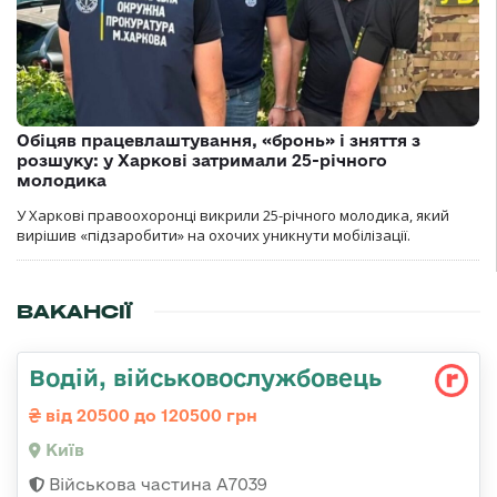
Обіцяв працевлаштування, «бронь» і зняття з
розшуку: у Харкові затримали 25-річного
молодика
У Харкові правоохоронці викрили 25-річного молодика, який
вирішив «підзаробити» на охочих уникнути мобілізації.
ВАКАНСІЇ
Водій, військовослужбовець
від 20500 до 120500 грн
Київ
Військова частина А7039