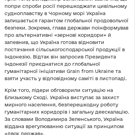
попри спроби росії перешкоджати цивільному
судноплавству в Чорному морі Україна
залишається гарантом глобальної продовольчої
безпеки. Зокрема, глава держави поінформував
про альтернативні «зернові коридори» й
запевнив, що Україна готова відновити
постачання сільськогосподарської продукції в
Індонезію. Відтак він запросив Президента
Індонезії приєднатися до глобальної
гуманітарної ініціативи Grain from Ukraine та
взяти участь у відповідному саміті в листопаді.
Крім того, лідери обговорили ситуацію на
Близькому Cході. Україна виступає за захист
мирного населення, безперешкодну роботу
гуманітарних коридорів і загальну деескалацію.
За словами Володимира Зеленського, Україна
віддана врегулюванню ситуації за принципом
«двох держав».