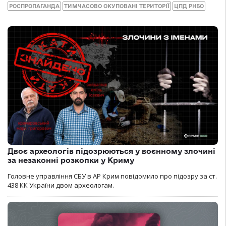
РОСПРОПАГАНДА
ТИМЧАСОВО ОКУПОВАНІ ТЕРИТОРІЇ
ЦПД РНБО
Двоє археологів підозрюються у воєнному злочині
за незаконні розкопки у Криму
Головне управління СБУ в АР Крим повідомило про підозру за ст.
438 КК України двом археологам.