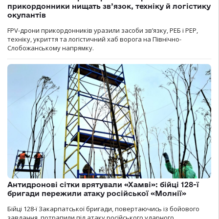
прикордонники нищать зв’язок, техніку й логістику
окупантів
FPV-дрони прикордонників уразили засоби зв’язку, РЕБ і РЕР,
техніку, укриття та логістичний хаб ворога на Північно-
Слобожанському напрямку.
Антидронові сітки врятували «Хамві»: бійці 128-ї
бригади пережили атаку російської «Молнії»
Бійці 128-ї Закарпатської бригади, повертаючись із бойового
завдання, потрапили під атаку російського ударного