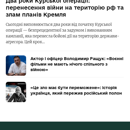
Два роки Курської операції:
перенесення війни на територію рф та
злам планів Кремля
Сьогодні виповнюється два роки від початку Курської
операції — безпрецедентної за задумом і виконанням
кампанії, яка перенесла бойові дії на територію держави-
агресора. Цей крок…
Актор і офіцер Володимир Ращук: «Воєнні
фільми не мають нічого спільного з
війною»
«Це зло має бути переможене»: історія
українця, який пережив російський полон