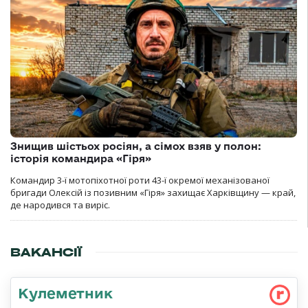
Знищив шістьох росіян, а сімох взяв у полон:
історія командира «Гіря»
Командир 3-ї мотопіхотної роти 43-ї окремої механізованої
бригади Олексій із позивним «Гіря» захищає Харківщину — край,
де народився та виріс.
ВАКАНСІЇ
Кулеметник