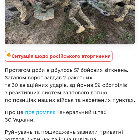
Ситуація щодо російського вторгнення
Протягом доби відбулось 57 бойових зіткнень.
Загалом ворог завдав 2 ракетних
та 30 авіаційних ударів, здійснив 59 обстрілів
з реактивних систем залпового вогню
по позиціях наших військ та населених пунктах.
Про це
повідомляє
Генеральний штаб
ЗС України.
Руйнувань та пошкоджень зазнали приватні
житлові будинки та інша цивільна