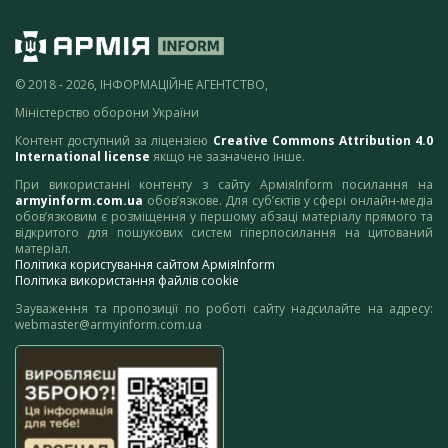
© 2018 - 2026, ІНФОРМАЦІЙНЕ АГЕНТСТВО,
Міністерство оборони України
Контент доступний за ліцензією
Creative Commons Attribution 4.0
International license
якщо не зазначено інше.
При використанні контенту з сайту АрміяInform посилання на
armyinform.com.ua
обов’язкове. Для суб’єктів у сфері онлайн-медіа
обов’язковим є розміщення у першому абзаці матеріалу прямого та
відкритого для пошукових систем гіперпосилання на цитований
матеріал.
Політика користування сайтом АрміяInform
Політика використання файлів cookie
Зауваження та пропозиції по роботі сайту надсилайте на адресу:
webmaster@armyinform.com.ua