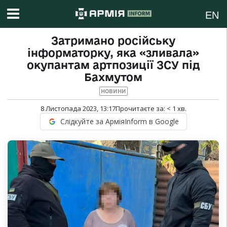
EN
Затримано російську
інформаторку, яка «зливала»
окупантам артпозиції ЗСУ під
Бахмутом
НОВИНИ
8 Листопада 2023, 13:17
Прочитаєте за:
< 1
хв.
Слідкуйте за АрміяInform в Google