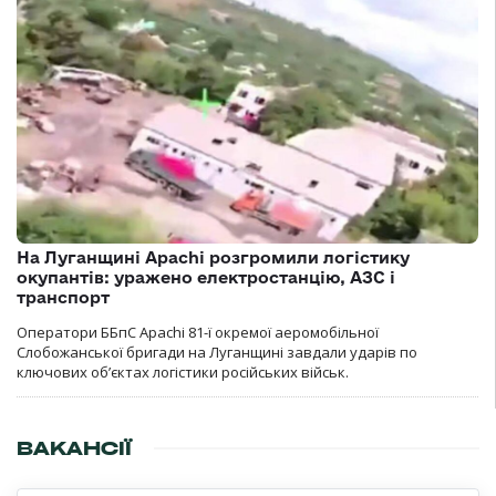
На Луганщині Apachi розгромили логістику
окупантів: уражено електростанцію, АЗС і
транспорт
Оператори ББпС Apachi 81-ї окремої аеромобільної
Слобожанської бригади на Луганщині завдали ударів по
ключових об’єктах логістики російських військ.
ВАКАНСІЇ