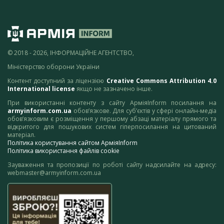
© 2018 - 2026, ІНФОРМАЦІЙНЕ АГЕНТСТВО,
Міністерство оборони України
Контент доступний за ліцензією
Creative Commons Attribution 4.0
International license
якщо не зазначено інше.
При використанні контенту з сайту АрміяInform посилання на
armyinform.com.ua
обов’язкове. Для суб’єктів у сфері онлайн-медіа
обов’язковим є розміщення у першому абзаці матеріалу прямого та
відкритого для пошукових систем гіперпосилання на цитований
матеріал.
Політика користування сайтом АрміяInform
Політика використання файлів cookie
Зауваження та пропозиції по роботі сайту надсилайте на адресу:
webmaster@armyinform.com.ua