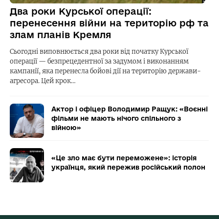
Два роки Курської операції:
перенесення війни на територію рф та
злам планів Кремля
Сьогодні виповнюється два роки від початку Курської
операції — безпрецедентної за задумом і виконанням
кампанії, яка перенесла бойові дії на територію держави-
агресора. Цей крок…
Актор і офіцер Володимир Ращук: «Воєнні
фільми не мають нічого спільного з
війною»
«Це зло має бути переможене»: історія
українця, який пережив російський полон