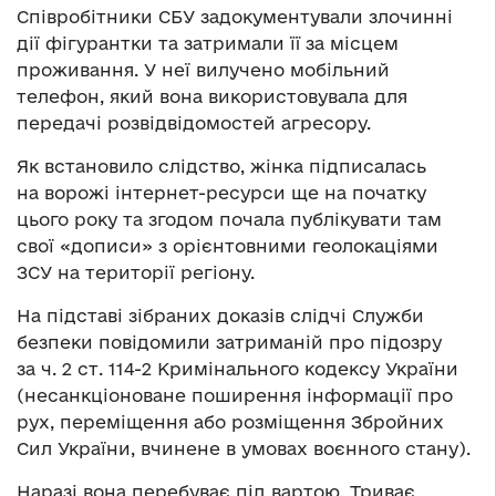
Співробітники СБУ задокументували злочинні
дії фігурантки та затримали її за місцем
проживання. У неї вилучено мобільний
телефон, який вона використовувала для
передачі розвідвідомостей агресору.
Як встановило слідство, жінка підписалась
на ворожі інтернет-ресурси ще на початку
цього року та згодом почала публікувати там
свої «дописи» з орієнтовними геолокаціями
ЗСУ на території регіону.
На підставі зібраних доказів слідчі Служби
безпеки повідомили затриманій про підозру
за ч. 2 ст. 114-2 Кримінального кодексу України
(несанкціоноване поширення інформації про
рух, переміщення або розміщення Збройних
Сил України, вчинене в умовах воєнного стану).
Наразі вона перебуває під вартою. Триває