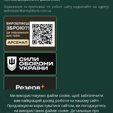
Зауваження та пропозиції по роботі сайту надсилайте на адресу:
webmaster@armyinform.com.ua
Ми використовуємо файли cookie, щоб забезпечити
вам найкращий досвід роботи на нашому сайті.
Продовжуючи користуватися сайтом, ви погоджуєтесь
press@armyinform.com.ua
на використання файлів cookie. Детальніше про