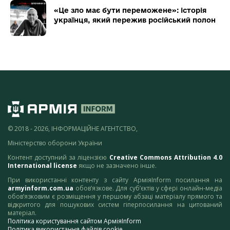
«Це зло має бути переможене»: історія
українця, який пережив російський полон
© 2018 - 2026, ІНФОРМАЦІЙНЕ АГЕНТСТВО,
Міністерство оборони України
Контент доступний за ліцензією
Creative Commons Attribution 4.0
International license
якщо не зазначено інше.
При використанні контенту з сайту АрміяInform посилання на
armyinform.com.ua
обов’язкове. Для суб’єктів у сфері онлайн-медіа
обов’язковим є розміщення у першому абзаці матеріалу прямого та
відкритого для пошукових систем гіперпосилання на цитований
матеріал.
Політика користування сайтом АрміяInform
Політика використання файлів cookie