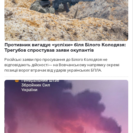
Противник вигадує «успіхи» біля Білого Колодязя:
Трегубов спростував заяви окупантів
Російські заяви про просування до Білого Колодязя не
відповідають дійсності— на Вовчанському напрямку окремі
позиції ворог втрачає від ударів українських БПЛА.