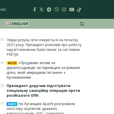
НАС
ENGLISH
:51
Перші результати очікуються на початку
2027 року: Президент розповів про роботу
над вітчизняною балістикою та системою
FREYJA
:41
«Продавав» вплив на
ФОТО
держпосадовців: на Харківщині затримали
ділка, який «вирішував питання» з
бронюванням
:25
Президент доручив підготувати
спеціальну санкційну операцію проти
російського ОПК
:11
На Луганщині Apachi розгромили
ВІДЕО
логістику окупантів: уражено
електростанцію, АЗС і транспорт