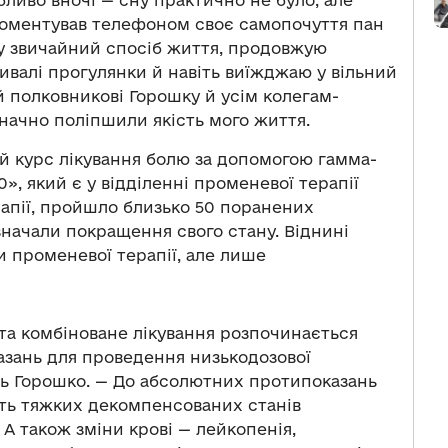
коментував телефоном своє самопочуття пан
у звичайний спосіб життя, продовжую
ивалі прогулянки й навіть виїжджаю у вільний
 полковникові Горошку й усім колегам-
начно поліпшили якість мого життя.
й курс лікування болю за допомогою гамма-
», який є у відділенні променевої терапії
рапії, пройшло близько 50 поранених
ідзначали покращення свого стану. Віднині
и променевої терапії, але лише
та комбіноване лікування розпочинається
азань для проведення низькодозової
иль Горошко. — До абсолютних протипоказань
сть тяжких декомпенсованих станів
 А також зміни крові — лейкопенія,