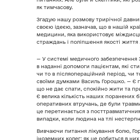
як тимчасову.
Згадую нашу розмову трирічної давни
своєю ідеєю, зазначав, що в нашій кр
медицини, яка використовує міждисц
страждань і поліпшення якості життя 
— У системі медичного забезпечення 
в наданні допомоги пацієнтам, які ст
чи то в післяопераційний період, чи т
своїми думками Василь Горошко. — Є г
що не дає спати, спокійно жити та пр
Є велика кількість наших поранених бі
оперативних втручань, де були травми,
це перетинається з посттравматични
випадки, коли людина на тлі нестерпн
Вивчаючи питання лікування болю, Го
іноземних колег: як це робиться в них.