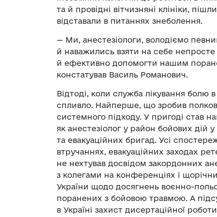
та й провідні вітчизняні клініки, пішли
відставали в питаннях знеболення.
— Ми, анестезіологи, володіємо певн
й наважились взяти на себе непросте
й ефективно допомогти нашим поране
констатував Василь Романович.
Відтоді, коли служба лікування болю в
спливло. Найперше, що зробив полков
системного підходу. У пригоді став н
як анестезіолог у район бойових дій 
та евакуаційних бригад. Усі спостере
втручаннях, евакуаційних заходах рете
не нехтував досвідом закордонних ан
з колегами на конференціях і щорічних
України щодо досягнень воєнно-польово
поранених з бойовою травмою. А підс
в Україні захист дисертаційної робот