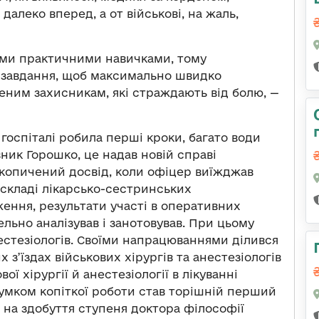
 далеко вперед, а от військові, на жаль,
ими практичними навичками, тому
 завдання, щоб максимально швидко
ним захисникам, які страждають від болю, —
 госпіталі робила перші кроки, багато води
ник Горошко, це надав новій справі
акопичений досвід, коли офіцер виїжджав
у складі лікарсько-сестринських
ження, результати участі в оперативних
льно аналізував і занотовував. При цьому
естезіологів. Своїми напрацюваннями ділився
 з’їздах військових хірургів та анестезіологів
ї хірургії й анестезіології в лікуванні
умком копіткої роботи став торішній перший
и на здобуття ступеня доктора філософії