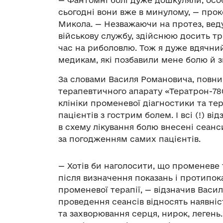
сьогодні вони вже в минулому, — про
Микола. — Незважаючи на протез, вед
військову службу, здійснюю досить тр
час на риболовлю. Тож я дуже вдячний
медикам, які позбавили мене болю й з
За словами Василя Романовича, повни
терапевтичного апарату «Тератрон-780
клініки променевої діагностики та те
пацієнтів з гострим болем. І всі (!) в
в схему лікування болю внесені сеанс
за погодженням самих пацієнтів.
— Хотів би наголосити, що променеве 
після визначення показань і протипок
променевої терапії, — відзначив Вас
проведення сеансів відносять наявні
та захворювання серця, нирок, легень.