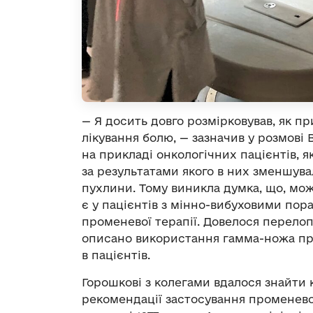
— Я досить довго розмірковував, як п
лікування болю, — зазначив у розмові
на прикладі онкологічних пацієнтів, 
за результатами якого в них зменшува
пухлини. Тому виникла думка, що, мож
є у пацієнтів з мінно-вибуховими по
променевої терапії. Довелося перелоп
описано використання гамма-ножа п
в пацієнтів.
Горошкові з колегами вдалося знайти 
рекомендації застосування променево