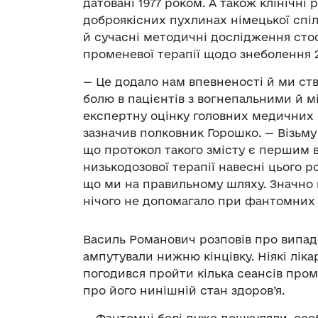
датовані 1977 роком. А також клінічні
доброякісних пухлинах німецької спіл
й сучасні методичні дослідження сто
променевої терапії щодо знеболення 
— Це додало нам впевненості й ми ст
болю в пацієнтів з вогнепальними й 
експертну оцінку головних медичних 
зазначив полковник Горошко. — Візьму
що протокол такого змісту є першим в
низькодозової терапії навесні цього р
що ми на правильному шляху. Значно 
нічого не допомагало при фантомних 
Василь Романович розповів про випад
ампутували нижню кінцівку. Ніякі ліка
погодився пройти кілька сеансів проме
про його нинішній стан здоров’я.
— Фантомні болі дуже дошкуляли, особ