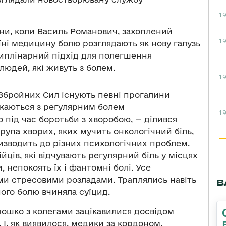
19
ни, коли Василь Романович, захоплений
19
аїні медицину болю розглядають як нову галузь
иплінарний підхід для полегшення
людей, які живуть з болем.
19
Збройних Сил існують певні прогалини
икаються з регулярним болем
19
о під час боротьби з хворобою, — ділився
рупа хворих, яких мучить онкологічний біль,
изводить до різних психологічних проблем.
йців, які відчувають регулярний біль у місцях
 непокоять їх і фантомні болі. Усе
ми стресовими розладами. Траплялись навіть
В
ого болю вчиняла суїцид.
рошко з колегами зацікавилися досвідом
 І, як виявилося, медики за кордоном,