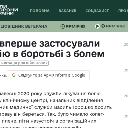
ГОЛОВНА
ВАКАНСІЇ
СОЦЗАХИСТ
ПРО 
ДОВІДНИК ВЕТЕРАНА
і вперше застосували
20
ю в боротьбі з болем
АБІЛІТАЦІЯ ДЛЯ ВІЙСЬКОВИХ
20
Слідкуйте за АрміяInform в Google
5
хв.
навесні 2020 року служби лікування болю
20
 клінічному центрі, начальник відділення
овник медичної служби Василь Горошко досить
праву він береться. Так, було чимало колег-
20
 плече, піти назустріч в організаційних
озглядали новостворювану службу