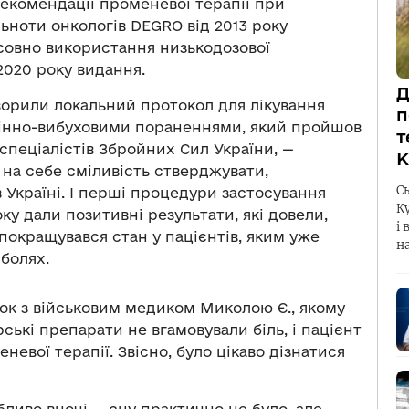
 рекомендації променевої терапії при
ьноти онкологів DEGRO від 2013 року
совно використання низькодозової
2020 року видання.
Д
ворили локальний протокол для лікування
п
мінно-вибуховими пораненнями, який пройшов
т
спеціалістів Збройних Сил України, —
К
 на себе сміливість стверджувати,
С
 Україні. І перші процедури застосування
К
оку дали позитивні результати, які довели,
і 
покращувався стан у пацієнтів, яким уже
н
болях.
ок з військовим медиком Миколою Є., якому
рські препарати не вгамовували біль, і пацієнт
невої терапії. Звісно, було цікаво дізнатися
ливо вночі — сну практично не було, але