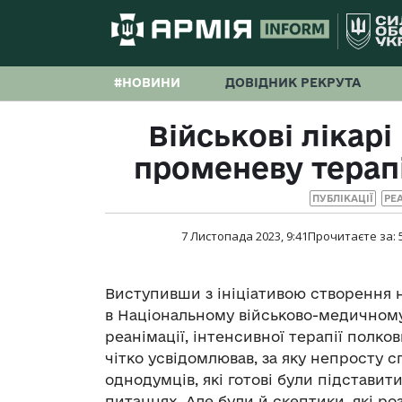
#НОВИНИ
ДОВІДНИК РЕКРУТА
Військові лікар
променеву терапі
ПУБЛІКАЦІЇ
РЕ
7 Листопада 2023, 9:41
Прочитаєте за:
Виступивши з ініціативою створення 
в Національному військово-медичному
реанімації, інтенсивної терапії полк
чітко усвідомлював, за яку непросту с
однодумців, які готові були підставити
питаннях. Але були й скептики, які р