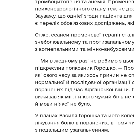
тромбоцитопенія та анемія. Променев
психоневрологічного стану теж не до
Зауважу, що однієї згоди пацієнта дл
є перелік обов’язкових досліджень, як
Отже, сеанси променевої терапії ста
знеболювальному та протизапальному 
з вогнепальними та мінно-вибуховим
— Ми в жодному разі не робимо з цього
підкреслив полковник Горошко. — Про
які свого часу за якихось причин не с
нормальної й послідовної організації
поранених під час Афганської війни. 
виживав як міг, і нікого чужий біль н
й мови ніякої не було.
У планах Василя Горошка та його коле
лікування болю в поранених, в тому ч
з подальшим узагальненням.