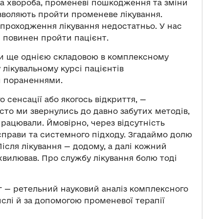
а хвороба, променеві пошкодження та зміни
зволяють пройти променеве лікування.
я проходження лікування недостатньо. У нас
і повинен пройти пацієнт.
ли ще однією складовою в комплексному
лікувальному курсі пацієнтів
и пораненнями.
 сенсації або якогось відкриття, —
сто ми звернулись до давно забутих методів,
працювали. Ймовірно, через відсутність
 справи та системного підходу. Згадаймо долю
Після лікування — додому, а далі кожний
е хвилював. Про службу лікування болю тоді
г — ретельний науковий аналіз комплексного
ислі й за допомогою променевої терапії