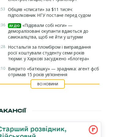
:53
Обіцяв «списати» за $11 тисяч:
підполковник НГУ постане перед судом
:36
«Підірвали собі ноги» —
АУДІО
деморалізовані окупанти вдаються до
самокаліцтва, щоб не йти у штурми
:28
Ностальгія за пломбіром і виправдання
росії коштували студенту семи років
тюрми: у Харкові засуджено «блогера»
:10
Викрито «батюшку» — зрадника: агент фсб
отримав 15 років ув’язнення
ВСІ НОВИНИ
АКАНСІЇ
Старший розвідник,
Військовий