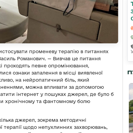
ристосувати променеву терапію в питаннях
 Василь Романович. — Вивчав це питання
які проходять певне опромінювання,
П
лися ознаки запалення в місці виявленої
ливо, на нейропатичний біль, який
раненнями, можна впливати за допомогою
атити інтернет у пошуках джерел, де було б
ри хронічному та фантомному болю
кілька джерел, зокрема методичні
ї терапії щодо непухлинних захворювань,