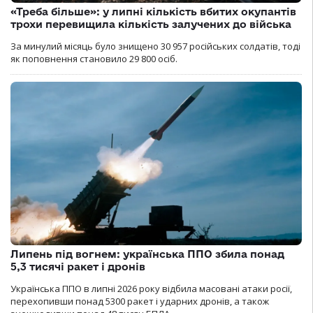
«Треба більше»: у липні кількість вбитих окупантів
трохи перевищила кількість залучених до війська
За минулий місяць було знищено 30 957 російських солдатів, тоді
як поповнення становило 29 800 осіб.
Липень під вогнем: українська ППО збила понад
5,3 тисячі ракет і дронів
Українська ППО в липні 2026 року відбила масовані атаки росії,
перехопивши понад 5300 ракет і ударних дронів, а також