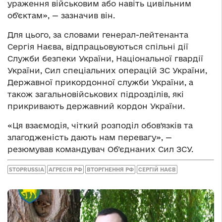
ураження військовим або навіть цивільним
обʼєктам», — зазначив він.
Для цього, за словами генерал-лейтенанта
Сергія Наєва, відпрацьовуються спільні дії
Служби безпеки України, Національної гвардії
України, Сил спеціальних операцій ЗС України,
Державної прикордонної служби України, а
також загальновійськових підрозділів, які
прикривають державний кордон України.
«Ця взаємодія, чіткий розподіл обовʼязків та
злагодженість дають нам перевагу», —
резюмував командувач Об’єднаних Сил ЗСУ.
STOPRUSSIA
АГРЕСІЯ РФ
ВТОРГНЕННЯ РФ
СЕРГІЙ НАЄВ