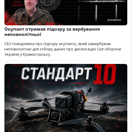
Окупант отримав підозру за вербування
неповнолітньої
СБУ повідомила про підозру окупанту, який завербував
неповнолітню для собору даних про дислокацію Сил оборони
України у Краматорську.