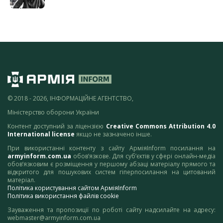
© 2018 - 2026, ІНФОРМАЦІЙНЕ АГЕНТСТВО,
Міністерство оборони України
Контент доступний за ліцензією
Creative Commons Attribution 4.0
International license
якщо не зазначено інше.
При використанні контенту з сайту АрміяInform посилання на
armyinform.com.ua
обов’язкове. Для суб’єктів у сфері онлайн-медіа
обов’язковим є розміщення у першому абзаці матеріалу прямого та
відкритого для пошукових систем гіперпосилання на цитований
матеріал.
Політика користування сайтом АрміяInform
Політика використання файлів cookie
Зауваження та пропозиції по роботі сайту надсилайте на адресу:
webmaster@armyinform.com.ua