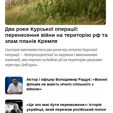
Два роки Курської операції:
перенесення війни на територію рф та
злам планів Кремля
Сьогодні виповнюється два роки від початку Курської
операції — безпрецедентної за задумом і виконанням
кампанії, яка перенесла бойові дії на територію держави-
агресора. Цей крок…
Актор і офіцер Володимир Ращук: «Воєнні
фільми не мають нічого спільного з
війною»
«Це зло має бути переможене»: історія
українця, який пережив російський полон