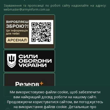
Зауваження та пропозиції по роботі сайту надсилайте на адресу:
webmaster@armyinform.com.ua
Ми використовуємо файли cookie, щоб забезпечити
вам найкращий досвід роботи на нашому сайті.
Продовжуючи користуватися сайтом, ви погоджуєтесь
press@armyinform.com.ua
на використання файлів cookie. Детальніше про