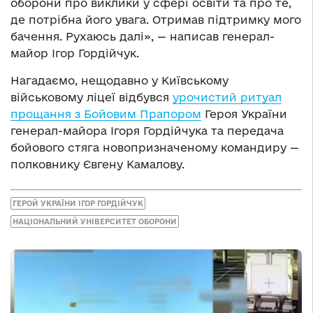
оборони про виклики у сфері освіти та про те,
де потрібна його увага. Отримав підтримку мого
бачення. Рухаюсь далі», — написав генерал-
майор Ігор Гордійчук.
Нагадаємо, нещодавно у Київському
військовому ліцеї відбувся
урочистий ритуал
прощання з Бойовим Прапором
Героя України
генерал-майора Ігоря Гордійчука та передача
бойового стяга новопризначеному командиру —
полковнику Євгену Камалову.
ГЕРОЙ УКРАЇНИ ІГОР ГОРДІЙЧУК
НАЦІОНАЛЬНИЙ УНІВЕРСИТЕТ ОБОРОНИ