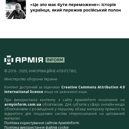
«Це зло має бути переможене»: історія
українця, який пережив російський полон
© 2018 - 2026, ІНФОРМАЦІЙНЕ АГЕНТСТВО,
Міністерство оборони України
Контент доступний за ліцензією
Creative Commons Attribution 4.0
International license
якщо не зазначено інше.
При використанні контенту з сайту АрміяInform посилання на
armyinform.com.ua
обов’язкове. Для суб’єктів у сфері онлайн-медіа
обов’язковим є розміщення у першому абзаці матеріалу прямого та
відкритого для пошукових систем гіперпосилання на цитований
матеріал.
Політика користування сайтом АрміяInform
Політика використання файлів cookie