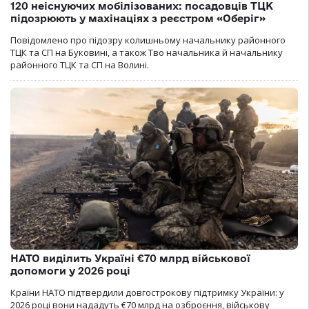
120 неіснуючих мобілізованих: посадовців ТЦК
підозрюють у махінаціях з реєстром «Оберіг»
Повідомлено про підозру колишньому начальнику районного
ТЦК та СП на Буковині, а також Тво начальника й начальнику
районного ТЦК та СП на Волині.
НАТО виділить Україні €70 млрд військової
допомоги у 2026 році
Країни НАТО підтвердили довгострокову підтримку України: у
2026 році вони нададуть €70 млрд на озброєння, військову