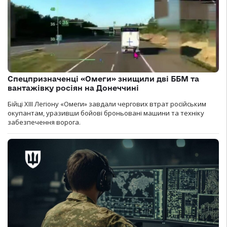
Спецпризначенці «Омеги» знищили дві ББМ та
вантажівку росіян на Донеччині
Бійці ХІІІ Легіону «Омеги» завдали чергових втрат російським
окупантам, уразивши бойові броньовані машини та техніку
забезпечення ворога.