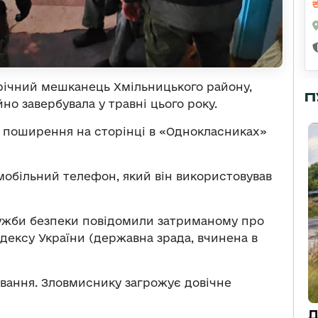
-річний мешканець Хмільницького району,
П
но завербувала у травні цього року.
з поширення на сторінці в «Однокласниках»
мобільний телефон, який він використовував
Служби безпеки повідомили затриманому про
кодексу України (державна зрада, вчинена в
дування. Зловмиснику загрожує довічне
Д