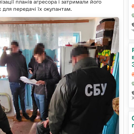
ізації планів агресора і затримали його
 для передачі їх окупантам.