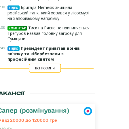
:30
Бригада Nemesis знищила
ВІДЕО
російський танк, який ховався у лісосмузі
на Запорізькому напрямку
:08
Тиск на Рясне не припиняється:
КОМЕНТАР
Трегубов назвав головну загрозу для
Сумщини
:49
Президент привітав воїнів
ВІДЕО
зв’язку та кібербезпеки з
професійним святом
ВСІ НОВИНИ
АКАНСІЇ
Сапер (розмінування)
від 20000 до 120000 грн