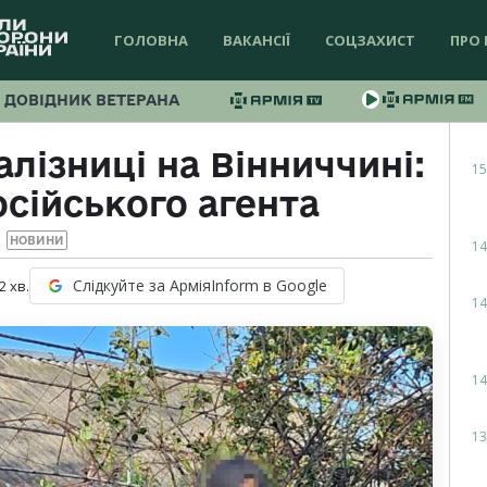
ГОЛОВНА
ВАКАНСІЇ
СОЦЗАХИСТ
ПРО 
ДОВІДНИК ВЕТЕРАНА
алізниці на Вінниччині:
15
сійського агента
НОВИНИ
14
Слідкуйте за АрміяInform в Google
2
хв.
14
14
13