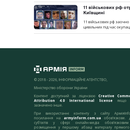
11 військових рф от
Київщині
11 військових рф заочно
цивільних під час окупаці
© 2018 - 2026, ІНФОРМАЦІЙНЕ АГЕНТСТВО,
Міністерство оборони України
Контент доступний за ліцензією
Creative Comm
Attribution 4.0 International license
якщо 
зазначено інше.
При використанні контенту з сайту АрміяInf
посилання на
armyinform.com.ua
обов’язкове. 
суб’єктів у сфері онлайн-медіа обов’язкови
розміщення у першому абзаці матеріалу прямого