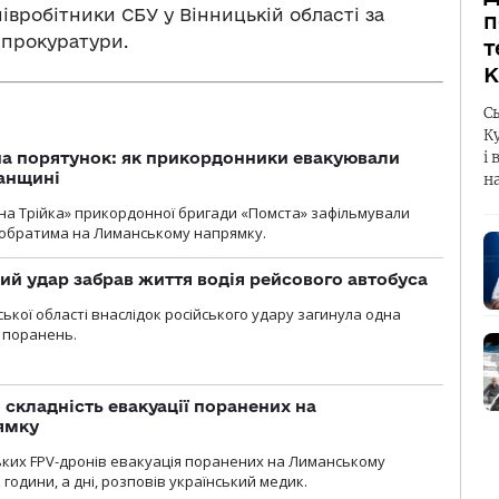
вробітники СБУ у Вінницькій області за
п
 прокуратури.
т
К
С
К
на порятунок: як прикордонники евакуювали
і 
анщині
н
бна Трійка» прикордонної бригади «Помста» зафільмували
обратима на Лиманському напрямку.
кий удар забрав життя водія рейсового автобуса
ької області внаслідок російського удару загинула одна
 поранень.
 складність евакуації поранених на
ямку
ьких FPV-дронів евакуація поранених на Лиманському
 години, а дні, розповів український медик.