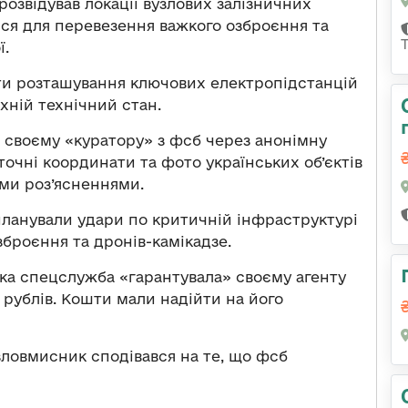
розвідував локації вузлових залізничних
ися для перевезення важкого озброєння та
ї.
ти розташування ключових електропідстанцій
хній технічний стан.
и своєму «куратору» з фсб через анонімну
точні координати та фото українських об’єктів
ими роз’ясненнями.
планували удари по критичній інфраструктурі
зброєння та дронів-камікадзе.
ська спецслужба «гарантувала» своєму агенту
 рублів. Кошти мали надійти на його
 зловмисник сподівався на те, що фсб