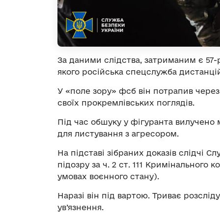
За даними слідства, затриманим є 57
якого російська спецслужба дистанцій
У «поле зору» фсб він потрапив чере
своїх прокремлівських поглядів.
Під час обшуку у фігуранта вилучено 
для листування з агресором.
На підставі зібраних доказів слідчі 
підозру за ч. 2 ст. 111 Кримінального 
умовах воєнного стану).
Наразі він під вартою. Триває розслі
ув’язнення.