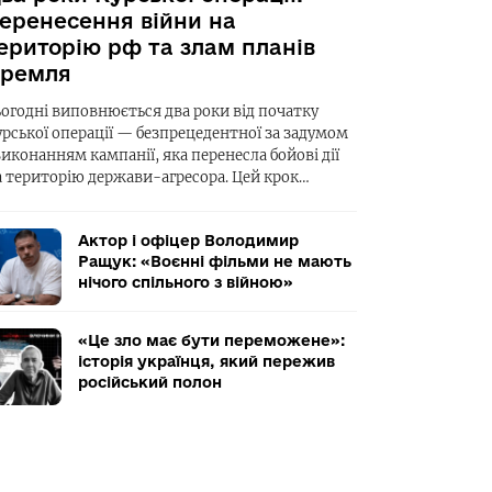
еренесення війни на
ериторію рф та злам планів
ремля
ьогодні виповнюється два роки від початку
урської операції — безпрецедентної за задумом
виконанням кампанії, яка перенесла бойові дії
а територію держави-агресора. Цей крок…
Актор і офіцер Володимир
Ращук: «Воєнні фільми не мають
нічого спільного з війною»
«Це зло має бути переможене»:
історія українця, який пережив
російський полон