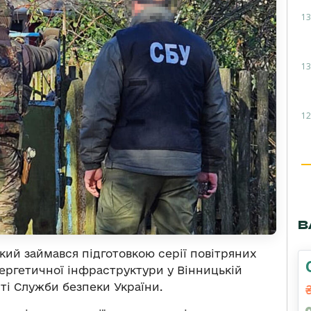
13
13
12
В
кий займався підготовкою серії повітряних
нергетичної інфраструктури у Вінницькій
ті Служби безпеки України.