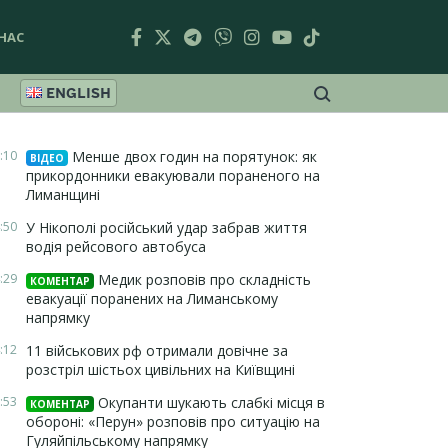
НАС
ENGLISH
:10
Менше двох годин на порятунок: як
ВІДЕО
прикордонники евакуювали пораненого на
Лиманщині
:50
У Нікополі російський удар забрав життя
водія рейсового автобуса
:29
Медик розповів про складність
КОМЕНТАР
евакуації поранених на Лиманському
напрямку
:12
11 військових рф отримали довічне за
розстріл шістьох цивільних на Київщині
:53
Окупанти шукають слабкі місця в
КОМЕНТАР
обороні: «Перун» розповів про ситуацію на
Гуляйпільському напрямку