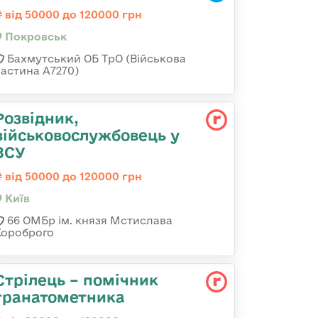
від 50000 до 120000 грн
Покровськ
Бахмутський ОБ ТрО (Військова
частина А7270)
Розвідник,
військовослужбовець у
ЗСУ
від 50000 до 120000 грн
Київ
66 ОМБр ім. князя Мстислава
Хороброго
Стрілець – помічник
гранатометника