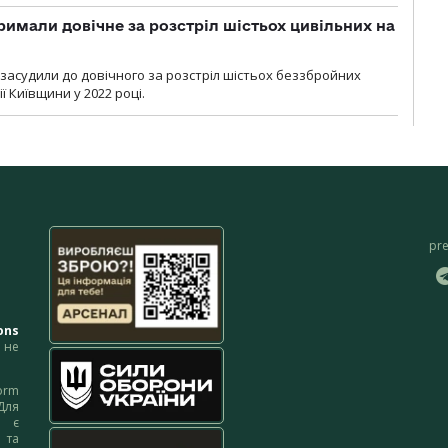
римали довічне за розстріл шістьох цивільних на
 засудили до довічного за розстріл шістьох беззбройних
ї Київщини у 2022 році.
pr
ons
не
orm
Для
м є
 та