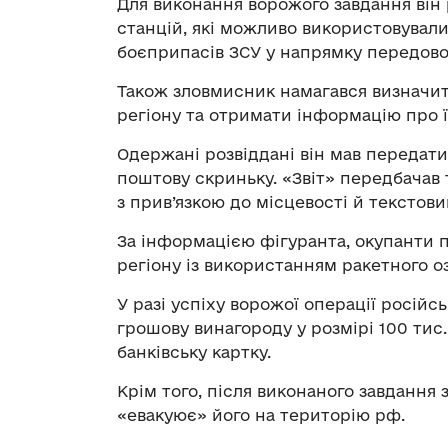
Для виконання ворожого завдання він 
станцій, які можливо використовувал
боєприпасів ЗСУ у напрямку передово
Також зловмисник намагався визначи
регіону та отримати інформацію про ї
Одержані розвіддані він мав передат
поштову скриньку. «Звіт» передбачав 
з прив’язкою до місцевості й текстов
За інформацією фігуранта, окупанти 
регіону із використанням ракетного о
У разі успіху ворожої операції росій
грошову винагороду у розмірі 100 тис.
банківську картку.
Крім того, після виконаного завдання
«евакуює» його на територію рф.