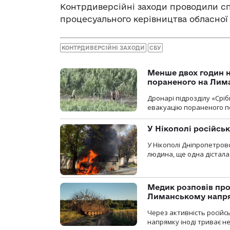
Контрдиверсійні заходи проводили спі
процесуального керівництва обласної
КОНТРДИВЕРСІЙНІ ЗАХОДИ
СБУ
Менше двох годин 
пораненого на Лим
Дронарі підрозділу «Срі
евакуацію пораненого п
У Нікополі російсь
У Нікополі Дніпропетровс
людина, ще одна дістала
Медик розповів про
Лиманському напр
Через активність російс
напрямку іноді триває не