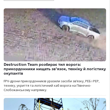
Destruction Team розбирає тил ворога:
прикордонники нищать зв’язок, техніку й логістику
окупантів
FPV-дрони прикордонників уразили засоби зв’язку, РЕБ і РЕР,
техніку, укриття та логістичний хаб ворога на Північно-
Слобожанському напрямку.