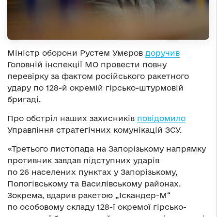
Міністр оборони Рустем Умєров
доручив
Головній інспекції МО провести повну
перевірку за фактом російського ракетного
удару по 128-й окремій гірсько-штурмовій
бригаді.
Про обстріл наших захисників
повідомило
Управління стратегічних комунікацій ЗСУ.
«Третього листопада на Запорізькому напрямку
противник завдав підступних ударів
по 26 населених пунктах у Запорізькому,
Пологівському та Василівському районах.
Зокрема, вдарив ракетою „Іскандер-М“
по особовому складу 128-ї окремої гірсько-