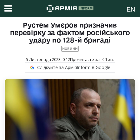
EN
Рустем Умєров призначив
перевірку за фактом російського
удару по 128-й бригаді
НОВИНИ
5 Листопада 2023, 0:12
Прочитаєте за:
< 1
хв.
Слідкуйте за АрміяInform в Google