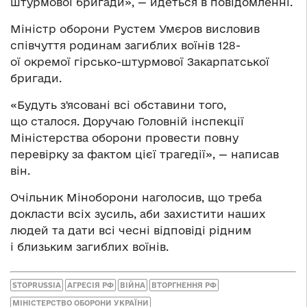
штурмової бригади», — йдеться в повідомленні.
Міністр оборони Рустем Умєров висловив
співчуття родинам загиблих воїнів 128-
ої окремої гірсько-штурмової Закарпатської
бригади.
«Будуть зʼясовані всі обставини того,
що сталося. Доручаю Головній інспекції
Міністерства оборони провести повну
перевірку за фактом цієї трагедії», — написав
він.
Очільник Міноборони наголосив, що треба
докласти всіх зусиль, аби захистити наших
людей та дати всі чесні відповіді рідним
і близьким загиблих воїнів.
STOPRUSSIA
АГРЕСІЯ РФ
ВІЙНА
ВТОРГНЕННЯ РФ
МІНІСТЕРСТВО ОБОРОНИ УКРАЇНИ