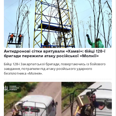
Антидронові сітки врятували «Хамві»: бійці 128-ї
бригади пережили атаку російської «Молнії»
Бійці 128-ї Закарпатської бригади, повертаючись із бойового
завдання, потрапили під атаку російського ударного
безпілотника «Молнія».