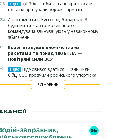
:18
«Д-30» — вбита: капоніри та купи
ВІДЕО
гілля не врятували ворожі гармати
:03
Апартаменти в Буковелі, 9 квартир, 3
будинки та 4 авто: колишнього
командувача звинувачують у незаконному
збагаченні
47
Ворог атакував вночі чотирма
ракетами та понад 100 БПЛА —
Повітряні Сили ЗСУ
29
Відмовився здатися — знищили:
ВІДЕО
бійці ССО провчили російського упертюха
ВСІ НОВИНИ
АКАНСІЇ
Водій-заправник,
військовослужбовець