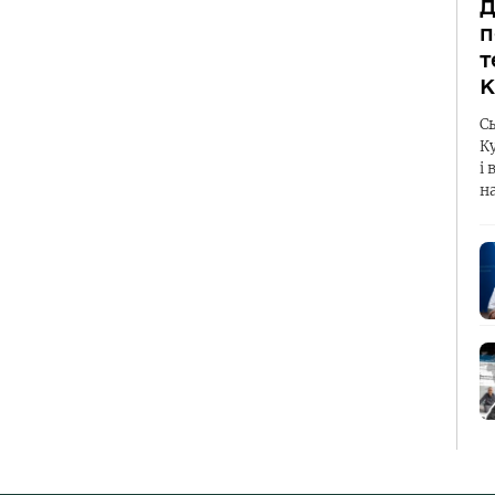
Д
п
т
К
С
К
і 
н