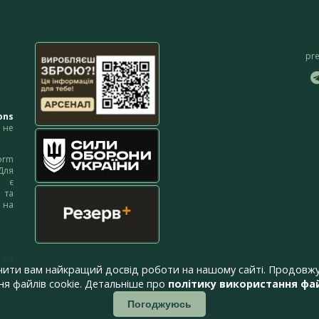
pr
ons
не
orm
Для
м є
 та
 на
 на
чити вам найкращий досвід роботи на нашому сайті. Продовжу
я файлів cookie. Детальніше про
політику використання фай
Погоджуюсь