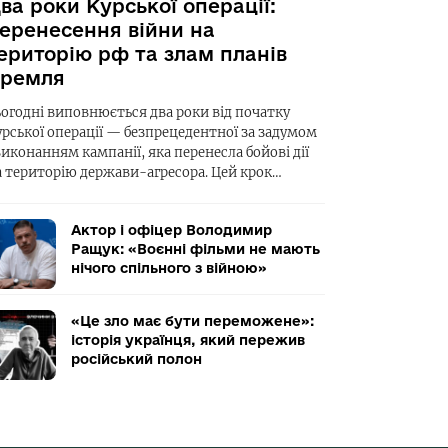
ва роки Курської операції:
еренесення війни на
ериторію рф та злам планів
ремля
ьогодні виповнюється два роки від початку
урської операції — безпрецедентної за задумом
виконанням кампанії, яка перенесла бойові дії
а територію держави-агресора. Цей крок…
Актор і офіцер Володимир
Ращук: «Воєнні фільми не мають
нічого спільного з війною»
«Це зло має бути переможене»:
історія українця, який пережив
російський полон