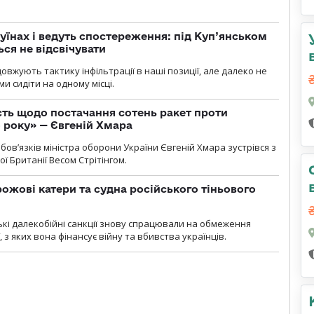
уїнах і ведуть спостереження: під Куп’янськом
ся не відсвічувати
вжують тактику інфільтрації в наші позиції, але далеко не
и сидіти на одному місці.
ть щодо постачання сотень ракет проти
о року» — Євгеній Хмара
ов’язків міністра оборони України Євгеній Хмара зустрівся з
ї Британії Весом Стрітінгом.
рожові катери та судна російського тіньового
ські далекобійні санкції знову спрацювали на обмеження
, з яких вона фінансує війну та вбивства українців.