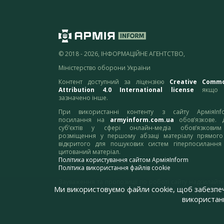
© 2018 - 2026, ІНФОРМАЦІЙНЕ АГЕНТСТВО,
Міністерство оборони України
Контент доступний за ліцензією
Creative Comm
Attribution 4.0 International license
якщо 
зазначено інше.
При використанні контенту з сайту АрміяInf
посилання на
armyinform.com.ua
обов’язкове. 
суб’єктів у сфері онлайн-медіа обов’язкови
розміщення у першому абзаці матеріалу прямого
відкритого для пошукових систем гіперпосилання
цитований матеріал.
Політика користування сайтом АрміяInform
Політика використання файлів cookie
Зауваження та пропозиції по роботі сайту надсилайте
Ми використовуємо файли cookie, щоб забезпе
адресу:
webmaster@armyinform.com.ua
використанн