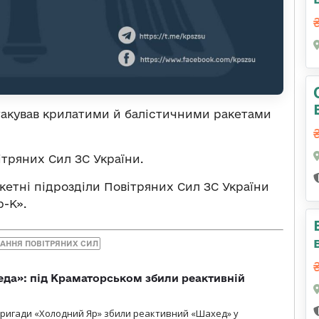
атакував крилатими й балістичними ракетами
тряних Сил ЗС України.
акетні підрозділи Повітряних Сил ЗС України
р-К».
АННЯ ПОВІТРЯНИХ СИЛ
еда»: під Краматорськом збили реактивній
ї бригади «Холодний Яр» збили реактивний «Шахед» у