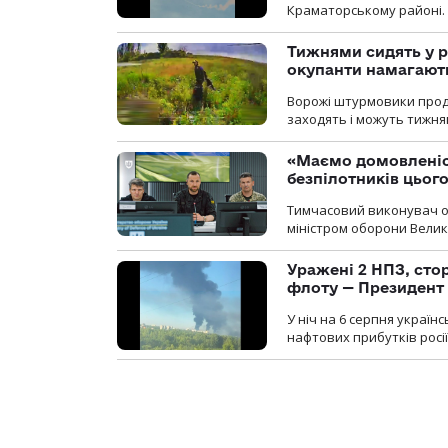
Краматорському районі.
Тижнями сидять у р
окупанти намагають
Ворожі штурмовики продо
заходять і можуть тижням
«Маємо домовленіс
безпілотників цьог
Тимчасовий виконувач об
міністром оборони Велико
Уражені 2 НПЗ, сто
флоту — Президент
У ніч на 6 серпня україн
нафтових прибутків росії