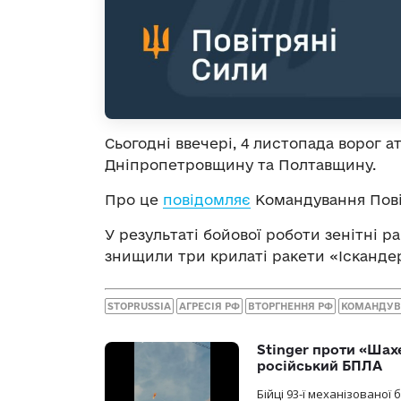
Сьогодні ввечері, 4 листопада ворог 
Дніпропетровщину та Полтавщину.
Про це
повідомляє
Командування Пові
У результаті бойової роботи зенітні р
знищили три крилаті ракети «Ісканде
STOPRUSSIA
АГРЕСІЯ РФ
ВТОРГНЕННЯ РФ
КОМАНДУВ
Stinger проти «Шах
російський БПЛА
Бійці 93-ї механізовано