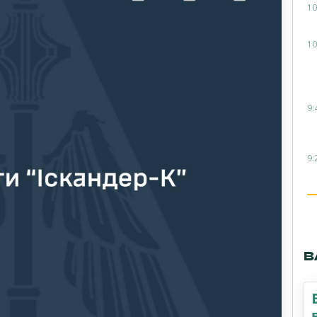
10
10
9:
9:
В