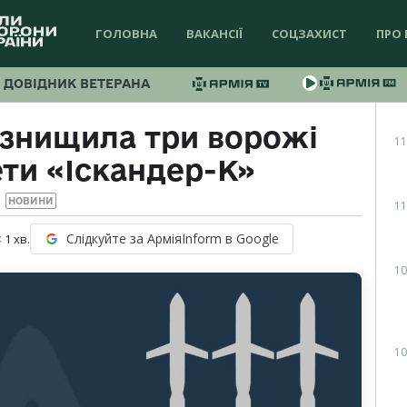
ГОЛОВНА
ВАКАНСІЇ
СОЦЗАХИСТ
ПРО 
ДОВІДНИК ВЕТЕРАНА
 знищила три ворожі
11
ети «Іскандер-К»
НОВИНИ
11
Слідкуйте за АрміяInform в Google
 1
хв.
10
10