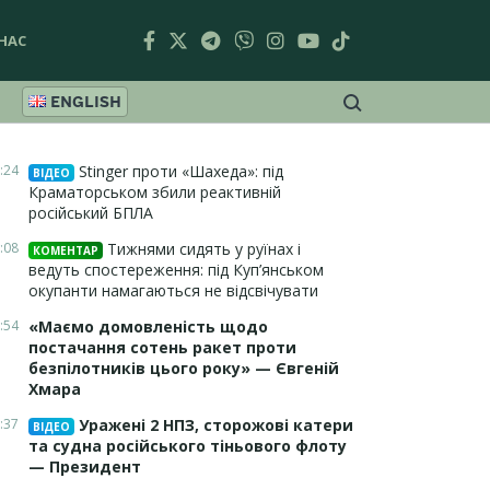
НАС
ENGLISH
:24
Stinger проти «Шахеда»: під
ВІДЕО
Краматорськом збили реактивній
російський БПЛА
:08
Тижнями сидять у руїнах і
КОМЕНТАР
ведуть спостереження: під Куп’янськом
окупанти намагаються не відсвічувати
:54
«Маємо домовленість щодо
постачання сотень ракет проти
безпілотників цього року» — Євгеній
Хмара
:37
Уражені 2 НПЗ, сторожові катери
ВІДЕО
та судна російського тіньового флоту
— Президент