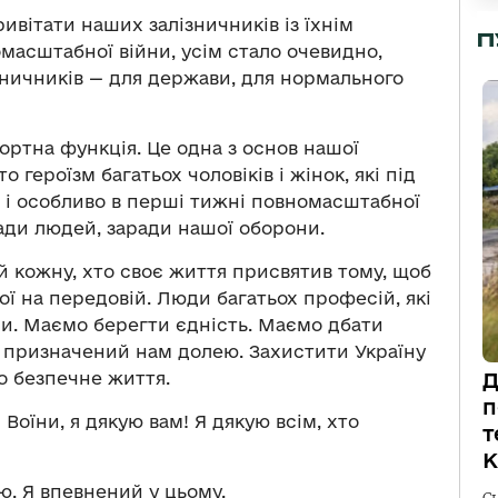
ивітати наших залізничників із їхнім
П
масштабної війни, усім стало очевидно,
зничників — для держави, для нормального
портна функція. Це одна з основ нашої
о героїзм багатьох чоловіків і жінок, які під
— і особливо в перші тижні повномасштабної
ди людей, заради нашої оборони.
й кожну, хто своє життя присвятив тому, щоб
рої на передовій. Люди багатьох професій, які
и. Маємо берегти єдність. Маємо дбати
, призначений нам долею. Захистити Україну
о безпечне життя.
Д
п
! Воїни, я дякую вам! Я дякую всім, хто
т
К
ю. Я впевнений у цьому.