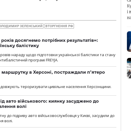
С
К
і 
н
ОЛОДИМИР ЗЕЛЕНСЬКИЙ
ВТОРГНЕННЯ РФ
 років досягнемо потрібних результатів»:
їнську балістику
овів нараду щодо підготовки української балістики та стану
тибалістичній програмі FREYJA.
 маршрутку в Херсоні, постраждали п’ятеро
родовжують тероризувати цивільне населення Херсонщини.
ід авто військового: киянку засуджено до
влення волі
тну до підриву авто військовослужбовця у Києві, засудили до
я волі.