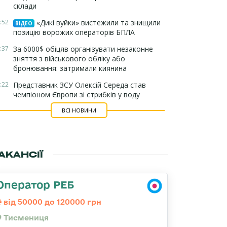
склади
:52
«Дикі вуйки» вистежили та знищили
ВІДЕО
позицію ворожих операторів БПЛА
:37
За 6000$ обіцяв організувати незаконне
зняття з військового обліку або
бронювання: затримали киянина
:22
Представник ЗСУ Олексій Середа став
чемпіоном Європи зі стрибків у воду
ВСІ НОВИНИ
АКАНСІЇ
Оператор РЕБ
від 50000 до 120000 грн
Тисмениця