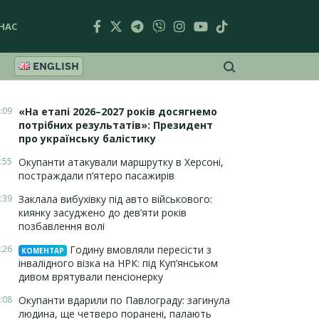
НАС
ENGLISH
:09
«На етапі 2026–2027 років досягнемо
потрібних результатів»: Президент
про українську балістику
:55
Окупанти атакували маршрутку в Херсоні,
постраждали п’ятеро пасажирів
:39
Заклала вибухівку під авто військового:
киянку засуджено до дев’яти років
позбавлення волі
:26
Годину вмовляли пересісти з
КОМЕНТАР
інвалідного візка на НРК: під Куп’янськом
дивом врятували пенсіонерку
:08
Окупанти вдарили по Павлограду: загинула
людина, ще четверо поранені, палають