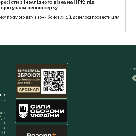
есісти з інвалідного візка на НРК: під
 врятували пенсіонерку
нку похилого віку з зони бойових дій, довелося провести цілу
pr
ons
не
orm
Для
м є
 та
 на