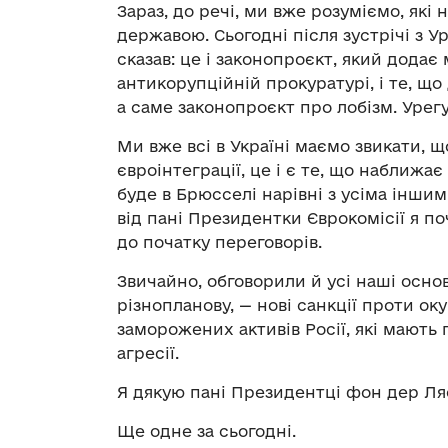
Зараз, до речі, ми вже розуміємо, які
державою. Сьогодні після зустрічі з 
сказав: це і законопроєкт, який дода
антикорупційній прокуратурі, і те, що
а саме законопроєкт про лобізм. Урег
Ми вже всі в Україні маємо звикати, щ
євроінтеграції, це і є те, що наближа
буде в Брюсселі нарівні з усіма інши
від пані Президентки Єврокомісії я п
до початку переговорів.
Звичайно, обговорили й усі наші основ
різнопланову, — нові санкції проти ок
заморожених активів Росії, які мають
агресії.
Я дякую пані Президентці фон дер Ля
Ще одне за сьогодні.