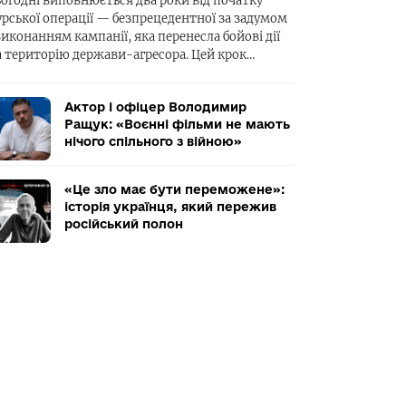
ьогодні виповнюється два роки від початку
урської операції — безпрецедентної за задумом
виконанням кампанії, яка перенесла бойові дії
а територію держави-агресора. Цей крок…
Актор і офіцер Володимир
Ращук: «Воєнні фільми не мають
нічого спільного з війною»
«Це зло має бути переможене»:
історія українця, який пережив
російський полон