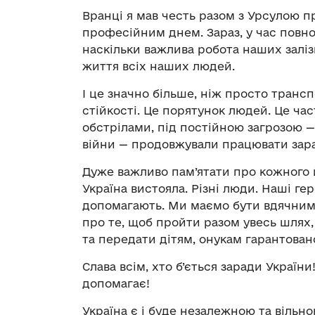
Вранці я мав честь разом з Урсулою пр
професійним днем. Зараз, у час повно
наскільки важлива робота наших залі
життя всіх наших людей.
І це значно більше, ніж просто транс
стійкості. Це порятунок людей. Це част
обстрілами, під постійною загрозою 
війни — продовжували працювати зара
Дуже важливо пам’ятати про кожного 
Україна вистояла. Різні люди. Наші ге
допомагають. Ми маємо бути вдячним
про те, щоб пройти разом увесь шлях
та передати дітям, онукам гарантован
Слава всім, хто б’ється заради України
допомагає!
Україна є і буде незалежною та вільно