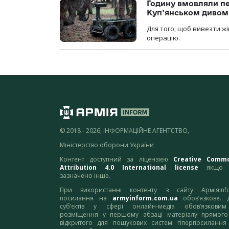
Годину вмовляли пер
Куп’янськом дивом
Для того, щоб вивезти жі
операцію.
© 2018 - 2026, ІНФОРМАЦІЙНЕ АГЕНТСТВО,
Міністерство оборони України
Контент доступний за ліцензією
Creative Comm
Attribution 4.0 International license
якщо 
зазначено інше.
При використанні контенту з сайту АрміяInf
посилання на
armyinform.com.ua
обов’язкове. 
суб’єктів у сфері онлайн-медіа обов’язкови
розміщення у першому абзаці матеріалу прямого
відкритого для пошукових систем гіперпосилання