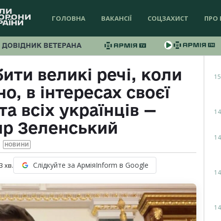
ГОЛОВНА
ВАКАНСІЇ
СОЦЗАХИСТ
ПРО 
ДОВІДНИК ВЕТЕРАНА
ити великі речі, коли
15
о, в інтересах своєї
а всіх українців —
14
р Зеленський
14
НОВИНИ
Слідкуйте за АрміяInform в Google
3
хв.
14
14