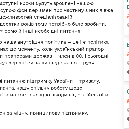
 наступні кроки будуть зроблені нашою
Урсулою фон дер Ляєн про частину з них я вже
є можливостей Спеціалізованій
 десятки років тому потрібно було зробити,
улюємо й інші необхідні питання.
о наша внутрішня політика — це і є політика
є нас до моменту, коли український прапор
ми прапорами держав — членів ЄС. І сьогодні
очув хороші сигнали щодо нашого руху
і питання: підтримку України — тривалу,
упанта, нашу спільну роботу щодо
 піти на компенсацію шкоди від російської ж
єн за міцну, принципову підтримку.