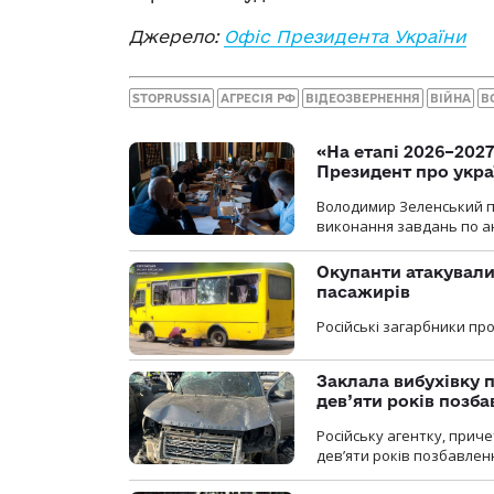
Джерело:
Офіс Президента України
STOPRUSSIA
АГРЕСІЯ РФ
ВІДЕОЗВЕРНЕННЯ
ВІЙНА
В
«На етапі 2026–2027
Президент про укра
Володимир Зеленський пр
виконання завдань по ан
Окупанти атакували
пасажирів
Російські загарбники п
Заклала вибухівку п
дев’яти років позба
Російську агентку, приче
дев’яти років позбавленн