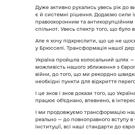
Дуже активно рухались увесь рік до ви
є й системні рішення. Додаємо сили
правоохоронним та антикорупційним 
спільнот. Увесь спектр того, що було
Але я хочу підкреслити, що це не щось
у Брюсселі. Трансформація нашої дер
Україна пройшла колосальний шлях — ві
можливість нашого зближення з Євро
війни, до того, що ми рекордно швид
необхідні пункти для відкриття перего
І це знов і знов докази того, що Укра
працює об’єднано, впевнено, в інтерес
І ми продовжуємо трансформацію наш
реально — до повноправного вступу в 
інституції, всі наші стандарти до євр