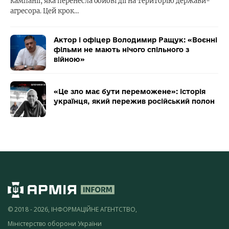
кампанії, яка перенесла бойові дії на територію держави-
агресора. Цей крок…
Актор і офіцер Володимир Ращук: «Воєнні
фільми не мають нічого спільного з
війною»
«Це зло має бути переможене»: історія
українця, який пережив російський полон
© 2018 - 2026, ІНФОРМАЦІЙНЕ АГЕНТСТВО,
Міністерство оборони України