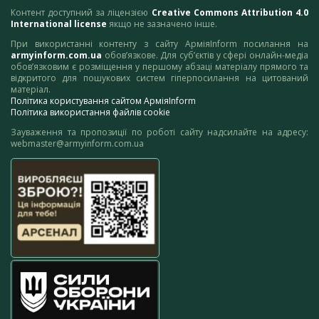
Контент доступний за ліцензією
Creative Commons Attribution 4.0
International license
якщо не зазначено інше.
При використанні контенту з сайту АрміяInform посилання на
armyinform.com.ua
обов’язкове. Для суб’єктів у сфері онлайн-медіа
обов’язковим є розміщення у першому абзаці матеріалу прямого та
відкритого для пошукових систем гіперпосилання на цитований
матеріал.
Політика користування сайтом АрміяInform
Політика використання файлів cookie
Зауваження та пропозиції по роботі сайту надсилайте на адресу:
webmaster@armyinform.com.ua