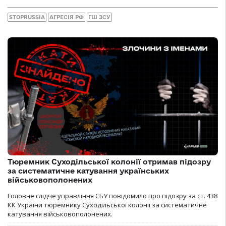
STOPRUSSIA
АГРЕСІЯ РФ
ГШ ЗСУ
Тюремник Суходільської колонії отримав підозру
за систематичне катування українських
військовополонених
Головне слідче управління СБУ повідомило про підозру за ст. 438
КК України тюремнику Суходільської колонії за систематичне
катування військовополонених.