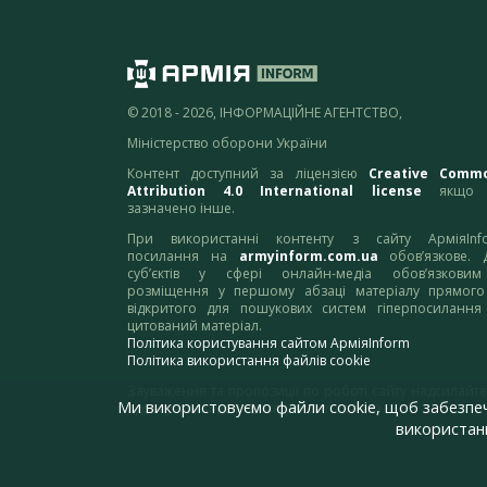
© 2018 - 2026, ІНФОРМАЦІЙНЕ АГЕНТСТВО,
Міністерство оборони України
Контент доступний за ліцензією
Creative Comm
Attribution 4.0 International license
якщо 
зазначено інше.
При використанні контенту з сайту АрміяInf
посилання на
armyinform.com.ua
обов’язкове. 
суб’єктів у сфері онлайн-медіа обов’язкови
розміщення у першому абзаці матеріалу прямого
відкритого для пошукових систем гіперпосилання
цитований матеріал.
Політика користування сайтом АрміяInform
Політика використання файлів cookie
Зауваження та пропозиції по роботі сайту надсилайте
Ми використовуємо файли cookie, щоб забезпе
адресу:
webmaster@armyinform.com.ua
використанн