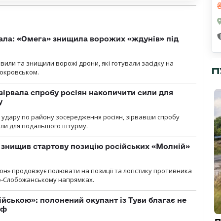
ала: «Омега» знищила ворожих «ждунів» під
вили та знищили ворожі дрони, які готували засідку на
П
Покровськом.
зірвала спробу росіян накопичити сили для
у
и удару по району зосередження росіян, зірвавши спробу
или для подальшого штурму.
 знищив стартову позицію російських «Молній»
н» продовжує полювати на позиції та логістику противника
но-Слобожанському напрямках.
ійською»: полонений окупант із Туви благає не
рф