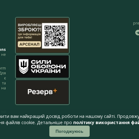
pr
ons
не
orm
Для
м є
 та
 на
 на
чити вам найкращий досвід роботи на нашому сайті. Продовжу
я файлів cookie. Детальніше про
політику використання фай
Погоджуюсь