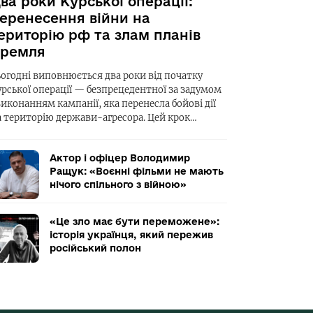
ва роки Курської операції:
еренесення війни на
ериторію рф та злам планів
ремля
ьогодні виповнюється два роки від початку
урської операції — безпрецедентної за задумом
виконанням кампанії, яка перенесла бойові дії
а територію держави-агресора. Цей крок…
Актор і офіцер Володимир
Ращук: «Воєнні фільми не мають
нічого спільного з війною»
«Це зло має бути переможене»:
історія українця, який пережив
російський полон