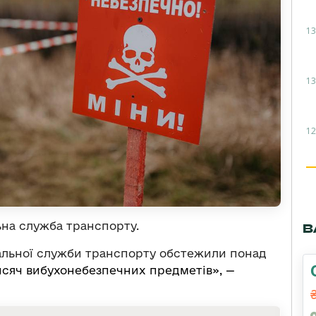
13
13
12
на служба транспорту.
В
альної служби транспорту обстежили понад
исяч вибухонебезпечних предметів», —