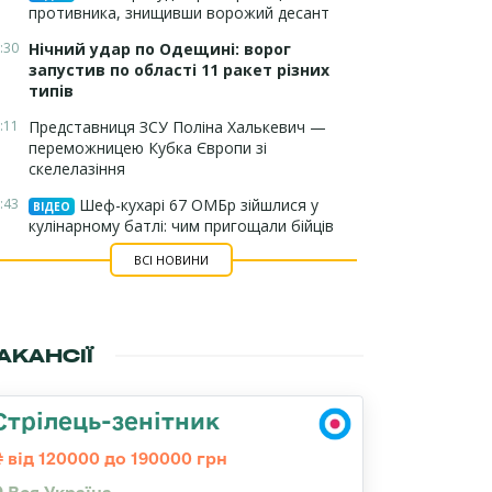
противника, знищивши ворожий десант
:30
Нічний удар по Одещині: ворог
запустив по області 11 ракет різних
типів
:11
Представниця ЗСУ Поліна Халькевич —
переможницею Кубка Європи зі
скелелазіння
:43
Шеф-кухарі 67 ОМБр зійшлися у
ВІДЕО
кулінарному батлі: чим пригощали бійців
ВСІ НОВИНИ
АКАНСІЇ
Стрілець-зенітник
від 120000 до 190000 грн