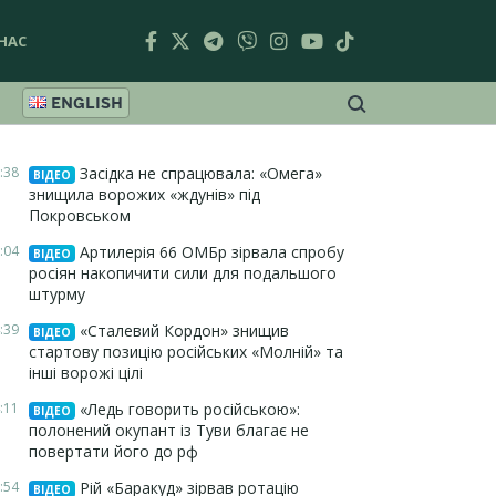
НАС
ENGLISH
:38
Засідка не спрацювала: «Омега»
ВІДЕО
знищила ворожих «ждунів» під
Покровськом
:04
Артилерія 66 ОМБр зірвала спробу
ВІДЕО
росіян накопичити сили для подальшого
штурму
:39
«Сталевий Кордон» знищив
ВІДЕО
стартову позицію російських «Молній» та
інші ворожі цілі
:11
«Ледь говорить російською»:
ВІДЕО
полонений окупант із Туви благає не
повертати його до рф
:54
Рій «Баракуд» зірвав ротацію
ВІДЕО