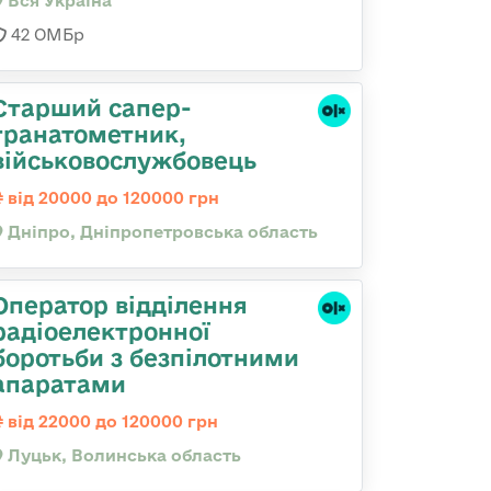
Вся Україна
42 ОМБр
Старший сапер-
гранатометник,
військовослужбовець
від 20000 до 120000 грн
Дніпро, Дніпропетровська область
Оператор відділення
радіоелектронної
боротьби з безпілотними
апаратами
від 22000 до 120000 грн
Луцьк, Волинська область