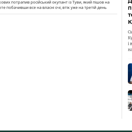
Д
кових потрапив російський окупант із Туви, який пішов на
п
те побачивши все на власні очі, втік уже на третій день
т
К
С
К
і 
н