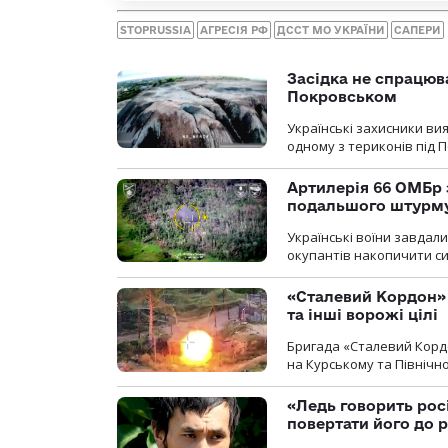
STOPRUSSIA
АГРЕСІЯ РФ
ДССТ МО УКРАЇНИ
САПЕРИ
Засідка не спрацюв
Покровськом
Українські захисники вия
одному з териконів під 
Артилерія 66 ОМБр 
подальшого штурм
Українські воїни завдал
окупантів накопичити с
«Сталевий Кордон»
та інші ворожі цілі
Бригада «Сталевий Кордо
на Курському та Північ
«Ледь говорить рос
повертати його до 