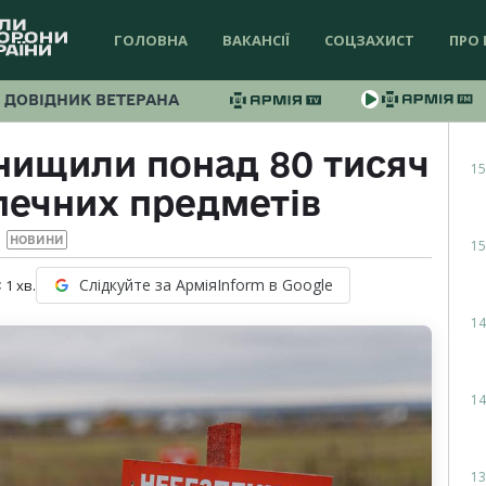
ГОЛОВНА
ВАКАНСІЇ
СОЦЗАХИСТ
ПРО 
ДОВІДНИК ВЕТЕРАНА
знищили понад 80 тисяч
15
печних предметів
НОВИНИ
15
Слідкуйте за АрміяInform в Google
 1
хв.
14
14
13