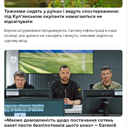
Тижнями сидять у руїнах і ведуть спостереження:
під Куп’янськом окупанти намагаються не
відсвічувати
Ворожі штурмовики продовжують тактику інфільтрації в наші
позиції, але далеко не заходять і можуть тижнями сидіти на
одному місці.
«Маємо домовленість щодо постачання сотень
ракет проти безпілотників цього року» — Євгеній