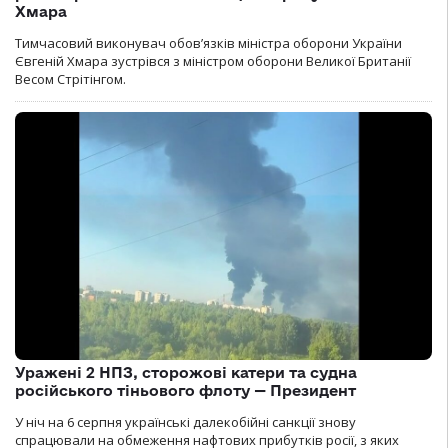
Хмара
Тимчасовий виконувач обов’язків міністра оборони України
Євгеній Хмара зустрівся з міністром оборони Великої Британії
Весом Стрітінгом.
Уражені 2 НПЗ, сторожові катери та судна
російського тіньового флоту — Президент
У ніч на 6 серпня українські далекобійні санкції знову
спрацювали на обмеження нафтових прибутків росії, з яких