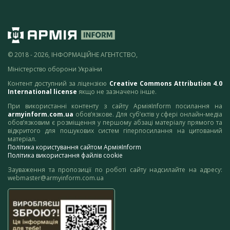
© 2018 - 2026, ІНФОРМАЦІЙНЕ АГЕНТСТВО,
Міністерство оборони України
Контент доступний за ліцензією
Creative Commons Attribution 4.0
International license
якщо не зазначено інше.
При використанні контенту з сайту АрміяInform посилання на
armyinform.com.ua
обов’язкове. Для суб’єктів у сфері онлайн-медіа
обов’язковим є розміщення у першому абзаці матеріалу прямого та
відкритого для пошукових систем гіперпосилання на цитований
матеріал.
Політика користування сайтом АрміяInform
Політика використання файлів cookie
Зауваження та пропозиції по роботі сайту надсилайте на адресу:
webmaster@armyinform.com.ua