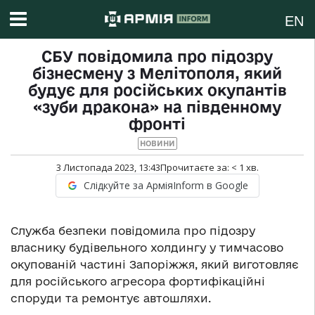
EN
СБУ повідомила про підозру
бізнесмену з Мелітополя, який
будує для російських окупантів
«зуби дракона» на південному
фронті
НОВИНИ
3 Листопада 2023, 13:43
Прочитаєте за:
< 1
хв.
Слідкуйте за АрміяInform в Google
Служба безпеки повідомила про підозру
власнику будівельного холдингу у тимчасово
окупованій частині Запоріжжя, який виготовляє
для російського агресора фортифікаційні
споруди та ремонтує автошляхи.