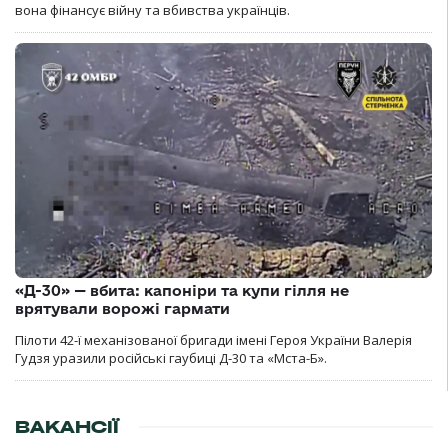
вона фінансує війну та вбивства українців.
«Д-30» — вбита: капоніри та купи гілля не
врятували ворожі гармати
Пілоти 42-ї механізованої бригади імені Героя України Валерія
Гудзя уразили російські гаубиці Д-30 та «Мста-Б».
ВАКАНСІЇ