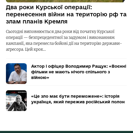
Два роки Курської операції:
перенесення війни на територію рф та
злам планів Кремля
Сьогодні виповнюється два роки від початку Курської
операції — безпрецедентної за задумом і виконанням
кампанії, яка перенесла бойові дії на територію держави-
агресора. Цей крок…
Актор і офіцер Володимир Ращук: «Воєнні
фільми не мають нічого спільного з
війною»
«Це зло має бути переможене»: історія
українця, який пережив російський полон