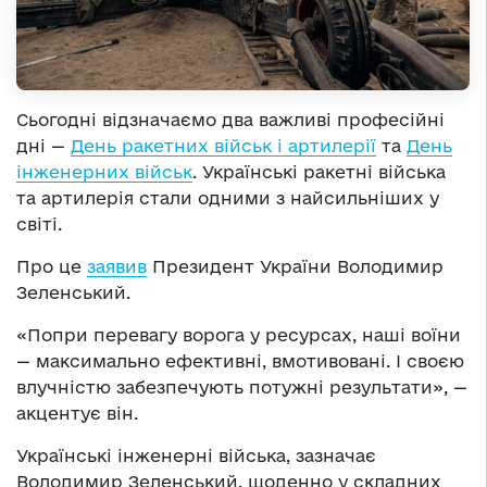
Сьогодні відзначаємо два важливі професійні
дні —
День ракетних військ і артилерії
та
День
інженерних військ
. Українські ракетні війська
та артилерія стали одними з найсильніших у
світі.
Про це
заявив
Президент України Володимир
Зеленський.
«Попри перевагу ворога у ресурсах, наші воїни
— максимально ефективні, вмотивовані. І своєю
влучністю забезпечують потужні результати», —
акцентує він.
Українські інженерні війська, зазначає
Володимир Зеленський, щоденно у складних