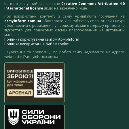
Контент доступний за ліцензією
Creative Commons Attribution 4.0
International license
якщо не зазначено інше.
При використанні контенту з сайту АрміяInform посилання на
armyinform.com.ua
обов’язкове. Для суб’єктів у сфері онлайн-медіа
обов’язковим є розміщення у першому абзаці матеріалу прямого та
відкритого для пошукових систем гіперпосилання на цитований
матеріал.
Політика користування сайтом АрміяInform
Політика використання файлів cookie
Зауваження та пропозиції по роботі сайту надсилайте на адресу:
webmaster@armyinform.com.ua