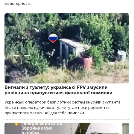
майстерності.
Вигнали з туалету: українські FPV змусили
росіянина припуститися фатальної помилки
Українські оператори безпілотних систем змусили окупанта
бігати навколо вуличного туалету, аж поки росіянин не
припустився фатальної для себе помилки.