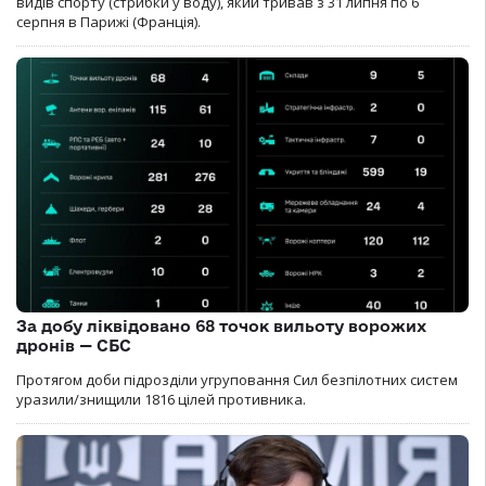
видів спорту (стрибки у воду), який тривав з 31 липня по 6
серпня в Парижі (Франція).
За добу ліквідовано 68 точок вильоту ворожих
дронів — СБС
Протягом доби підрозділи угруповання Сил безпілотних систем
уразили/знищили 1816 цілей противника.