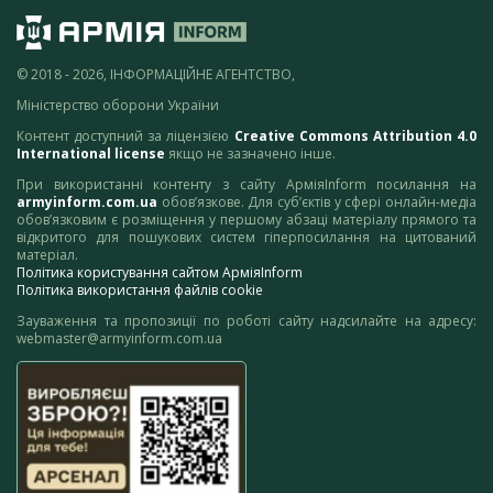
© 2018 - 2026, ІНФОРМАЦІЙНЕ АГЕНТСТВО,
Міністерство оборони України
Контент доступний за ліцензією
Creative Commons Attribution 4.0
International license
якщо не зазначено інше.
При використанні контенту з сайту АрміяInform посилання на
armyinform.com.ua
обов’язкове. Для суб’єктів у сфері онлайн-медіа
обов’язковим є розміщення у першому абзаці матеріалу прямого та
відкритого для пошукових систем гіперпосилання на цитований
матеріал.
Політика користування сайтом АрміяInform
Політика використання файлів cookie
Зауваження та пропозиції по роботі сайту надсилайте на адресу:
webmaster@armyinform.com.ua