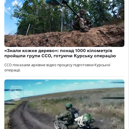
«Знали кожне дерево»: понад 1000 кілометрів
пройшли групи ССО, готуючи Курську операцію
ССО показали архівне відео процесу підготовки Курської
операції.