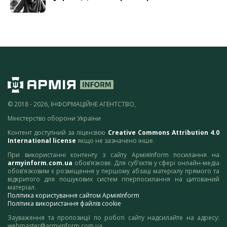
© 2018 - 2026, ІНФОРМАЦІЙНЕ АГЕНТСТВО,
Міністерство оборони України
Контент доступний за ліцензією
Creative Commons Attribution 4.0
International license
якщо не зазначено інше.
При використанні контенту з сайту АрміяInform посилання на
armyinform.com.ua
обов’язкове. Для суб’єктів у сфері онлайн-медіа
обов’язковим є розміщення у першому абзаці матеріалу прямого та
відкритого для пошукових систем гіперпосилання на цитований
матеріал.
Політика користування сайтом АрміяInform
Політика використання файлів cookie
Зауваження та пропозиції по роботі сайту надсилайте на адресу:
webmaster@armyinform.com.ua