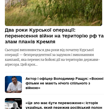
Два роки Курської операції:
перенесення війни на територію рф та
злам планів Кремля
Сьогодні виповнюється два роки від початку Курської
операції — безпрецедентної за задумом і виконанням
кампанії, яка перенесла бойові дії на територію держави-
агресора. Цей крок…
Актор і офіцер Володимир Ращук: «Воєнні
фільми не мають нічого спільного з
війною»
«Це зло має бути переможене»: історія
українця, який пережив російський полон