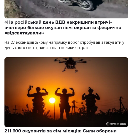
«На російський день ВДВ накришили втричі-
вчетверо більше окупантів»: окупанти феєрично
«відсвяткували»
На Олександрівському напрямку ворог спробував атакувати у
день свого свята, але зазнав великих втрат.
211 600 окупантів за сім місяців: Сили оборони