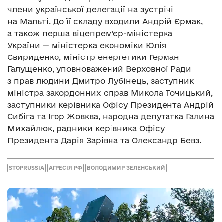
члени української делегації на зустрічі
на Мальті. До її складу входили Андрій Єрмак,
а також перша віцепремʼєр-міністерка
України — міністерка економіки Юлія
Свириденко, міністр енергетики Герман
Галущенко, уповноважений Верховної Ради
з прав людини Дмитро Лубінець, заступник
міністра закордонних справ Микола Точицький,
заступники керівника Офісу Президента Андрій
Сибіга та Ігор Жовква, народна депутатка Галина
Михайлюк, радники керівника Офісу
Президента Дарія Зарівна та Олександр Бевз.
STOPRUSSIA
АГРЕСІЯ РФ
ВОЛОДИМИР ЗЕЛЕНСЬКИЙ