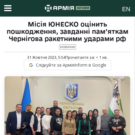
EN
Місія ЮНЕСКО оцінить
пошкодження, завданні пам’яткам
Чернігова ракетними ударами рф
НОВИНИ
31 Жовтня 2023, 5:54
Прочитаєте за:
< 1
хв.
Слідкуйте за АрміяInform в Google