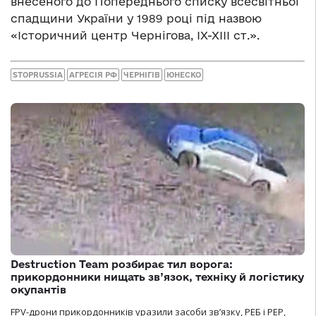
внесеного до Попереднього списку всесвітньої
спадщини України у 1989 році під назвою
«Історичний центр Чернігова, IX-XIII ст.».
STOPRUSSIA
АГРЕСІЯ РФ
ЧЕРНІГІВ
ЮНЕСКО
Destruction Team розбирає тил ворога:
прикордонники нищать зв’язок, техніку й логістику
окупантів
FPV-дрони прикордонників уразили засоби зв’язку, РЕБ і РЕР,