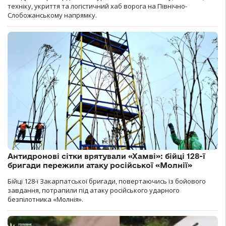
техніку, укриття та логістичний хаб ворога на Північно-
Слобожанському напрямку.
Антидронові сітки врятували «Хамві»: бійці 128-ї
бригади пережили атаку російської «Молнії»
Бійці 128-ї Закарпатської бригади, повертаючись із бойового
завдання, потрапили під атаку російського ударного
безпілотника «Молнія».