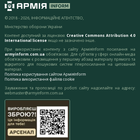
© 2018 - 2026, ІНФОРМАЦІЙНЕ АГЕНТСТВО,
Міністерство оборони України
Контент доступний за ліцензією
Creative Commons Attribution 4.0
International license
якщо не зазначено інше.
При використанні контенту з сайту АрміяInform посилання на
armyinform.com.ua
обов’язкове. Для суб’єктів у сфері онлайн-медіа
обов’язковим є розміщення у першому абзаці матеріалу прямого та
відкритого для пошукових систем гіперпосилання на цитований
матеріал.
Політика користування сайтом АрміяInform
Політика використання файлів cookie
Зауваження та пропозиції по роботі сайту надсилайте на адресу:
webmaster@armyinform.com.ua