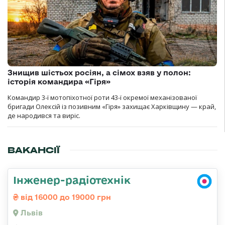
Знищив шістьох росіян, а сімох взяв у полон:
історія командира «Гіря»
Командир 3-ї мотопіхотної роти 43-ї окремої механізованої
бригади Олексій із позивним «Гіря» захищає Харківщину — край,
де народився та виріс.
ВАКАНСІЇ
Інженер-радіотехнік
від 16000 до 19000 грн
Львів