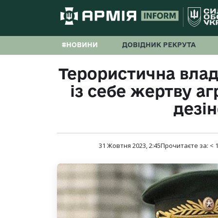
#НОВИНИ
ДОВІДНИК РЕКРУТА
Терористична влад
із себе жертву аг
дезі
31 Жовтня 2023, 2:45
Прочитаєте за:
< 