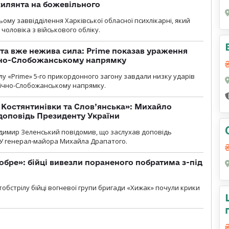
ухилянта на божевільного
ому заввідділення Харківської обласної психлікарні, який
чоловіка з військового обліку.
 та вже нежива сила: Prime показав ураження
ічно-Слобожанському напрямку
у «Prime» 5-го прикордонного загону завдали низку ударів
нічно-Слобожанському напрямку.
т Костянтинівки та Слов’янська»: Михайло
доповідь Президенту України
димир Зеленський повідомив, що заслухав доповідь
У генерал-майора Михайла Драпатого.
обре»: бійці вивезли пораненого побратима з-під
обстрілу бійці вогневої групи бригади «Хижак» почули крики