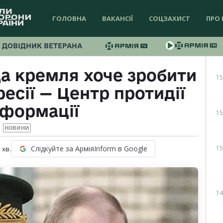
ГОЛОВНА
ВАКАНСІЇ
СОЦЗАХИСТ
ПРО 
ДОВІДНИК ВЕТЕРАНА
а кремля хоче зробити
15
ресії — Центр протидії
нформації
15
НОВИНИ
15
Слідкуйте за АрміяInform в Google
1
хв.
14