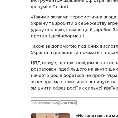
інструментом завдання рф стратегічно
форумі в Пекіні).
«Такими заявами терористична влада 
Україну та зробити з себе жертву агрес
удару першою, інакше це б „зробив За
протидії дезінформації.
Також за допомогою подібних вислов
України в цій війні та показати її не
ЦПД вказує, що такі повідомлення не м
розраховані здебільшого на внутрішн
начебто росія бореться не проти Украї
агресора, має позитивно вплинути на 
зміцнити образ росії як сильної країн
РОСПРОПАГАНДА
ЦПД РНБО
«Не голиться, не ми