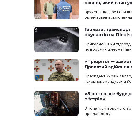
лікаря, який вчив 
Вручено підозру колишнь
організував виключення 
Гармата, транспорт
окупантів на Півн
Прикордонники підрозділ
по ворожих цілях на Пів
«Пріорітет — захис
Драпатий здійснив 
Президент України Воло
Головнокомандувача ЗС
«З ногою все буде д
обстрілу
З початком ворожого арт
про допомогу.