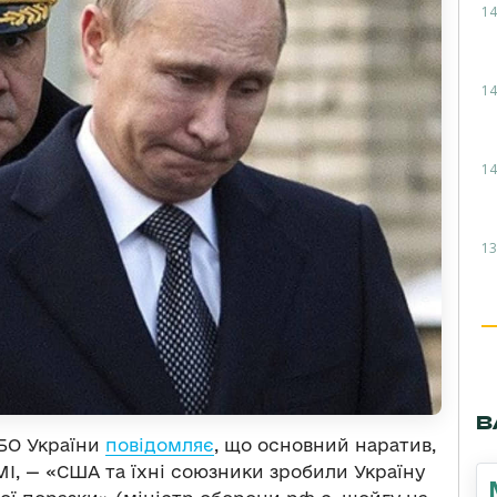
14
14
14
13
В
НБО України
повідомляє
, що основний наратив,
МІ, — «США та їхні союзники зробили Україну