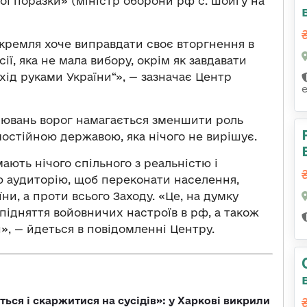
ї поразки» (міністр оборони рф с. шойгу на
кремля хоче виправдати своє вторгнення в
ії, яка не мала вибору, окрім як завдавати
хід руками України“», — зазначає Центр
лювань ворог намагається зменшити роль
самостійною державою, яка нічого не вирішує.
ають нічого спільного з реальністю і
ю аудиторію, щоб переконати населення,
ни, а проти всього Заходу. «Це, на думку
підняття войовничих настроїв в рф, а також
и», — йдеться в повідомленні Центру.
ться і скаржитися на сусідів»: у Харкові викрили