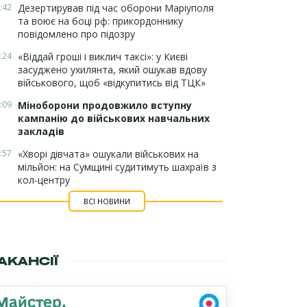
:42
Дезертирував під час оборони Маріуполя
та воює на боці рф: прикордоннику
повідомлено про підозру
:24
«Віддай гроші і виклич таксі»: у Києві
засуджено ухилянта, який ошукав вдову
військового, щоб «відкупитись від ТЦК»
:09
Міноборони продовжило вступну
кампанію до військових навчальних
закладів
:57
«Хворі дівчата» ошукали військових на
мільйон: на Сумщині судитимуть шахраїв з
кол-центру
ВСІ НОВИНИ
АКАНСІЇ
Майстер,