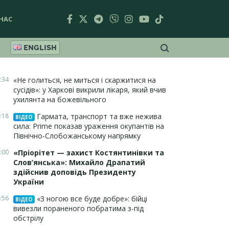
НАС
ENGLISH
:34
«Не голиться, не миться і скаржитися на
сусідів»: у Харкові викрили лікаря, який вчив
ухилянта на божевільного
:18
Гармата, транспорт та вже нежива
ВІДЕО
сила: Prime показав ураження окупантів на
Північно-Слобожанському напрямку
:00
«Пріорітет — захист Костянтинівки та
Слов’янська»: Михайло Драпатий
здійснив доповідь Президенту
України
:56
«З ногою все буде добре»: бійці
ВІДЕО
вивезли пораненого побратима з-під
обстрілу