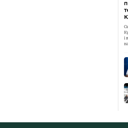
п
т
К
С
К
і 
н