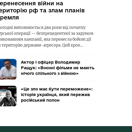
еренесення війни на
ериторію рф та злам планів
ремля
ьогодні виповнюється два роки від початку
урської операції — безпрецедентної за задумом
виконанням кампанії, яка перенесла бойові дії
а територію держави-агресора. Цей крок…
Актор і офіцер Володимир
Ращук: «Воєнні фільми не мають
нічого спільного з війною»
«Це зло має бути переможене»:
історія українця, який пережив
російський полон