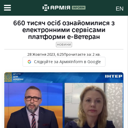
EN
660 тисяч осіб ознайомилися з
електронними сервісами
платформи е-Ветеран
НОВИНИ
28 Жовтня 2023, 6:25
Прочитаєте за:
2
хв.
Слідкуйте за АрміяInform в Google