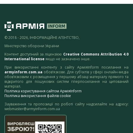
© 2018 - 2026, ІНФОРМАЦІЙНЕ АГЕНТСТВО,
Міністерство оборони України
Контент доступний за ліцензією
Creative Commons Attribution 4.0
International license
якщо не зазначено інше.
При використанні контенту з сайту АрміяInform посилання на
armyinform.com.ua
обов’язкове. Для суб’єктів у сфері онлайн-медіа
обов’язковим є розміщення у першому абзаці матеріалу прямого та
відкритого для пошукових систем гіперпосилання на цитований
матеріал.
Політика користування сайтом АрміяInform
Політика використання файлів cookie
Зауваження та пропозиції по роботі сайту надсилайте на адресу:
webmaster@armyinform.com.ua