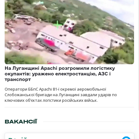
На Луганщині Apachi розгромили логістику
окупантів: уражено електростанцію, АЗС і
транспорт
Оператори ББпС Apachi 81-ї окремої аеромобільної
Слобожанської бригади на Луганщині завдали ударів по
ключових об’єктах логістики російських військ.
ВАКАНСІЇ