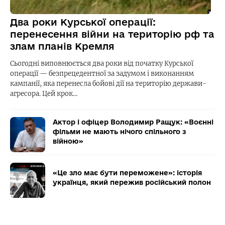
Два роки Курської операції:
перенесення війни на територію рф та
злам планів Кремля
Сьогодні виповнюється два роки від початку Курської
операції — безпрецедентної за задумом і виконанням
кампанії, яка перенесла бойові дії на територію держави-
агресора. Цей крок…
Актор і офіцер Володимир Ращук: «Воєнні
фільми не мають нічого спільного з
війною»
«Це зло має бути переможене»: історія
українця, який пережив російський полон