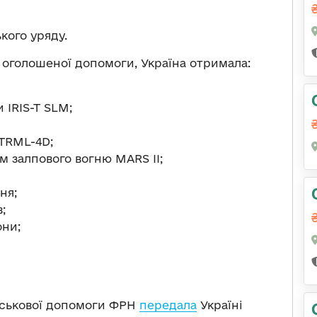
кого уряду.
 оголошеної допомоги, Україна отримала:
 IRIS-T SLM;
TRML-4D;
 залпового вогню MARS II;
ня;
;
они;
йськової допомоги ФРН
передала
Україні