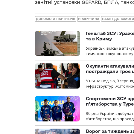
зенітні установки GEPARD, БПЛА, танков
ДОПОМОГА ПАРТНЕРІВ
НІМЕЧЧИНА
ПАКЕТ ДОПОМОГИ
Генштаб ЗСУ: Ураже
та в Криму
Українські війська атаку
тимчасово окупованому
Окупанти атакувал
постраждали троє 
У ніч на неділю, 9 серпн
інфраструктурі Житомирс
Спортсмени ЗСУ здо
п’ятиборства у Туре
Збірна України здобула 
п’ятиборства, що проход
Ворог за тиждень за