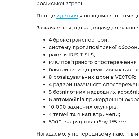
російської агресії.
Про це
йдеться
у повідомленні німець
Зазначається, що на додачу до раніше
4 бронетранспортери;
систему протиповітряної оборони
ракети IRIS-T SLS;
РЛС повітряного спостереження 
боєприпаси до реактивних систем
8 розвідувальних дронів VECTOR;
4 радари наземного спостережен
5 безпілотних надводних кораблів
6 автомобілів прикордонної охор
10 000 захисних окулярів;
4 тягачі та 4 напівпричепи;
5000 снарядів калібру 155 мм.
Нагадаємо, у попередньому пакеті ві