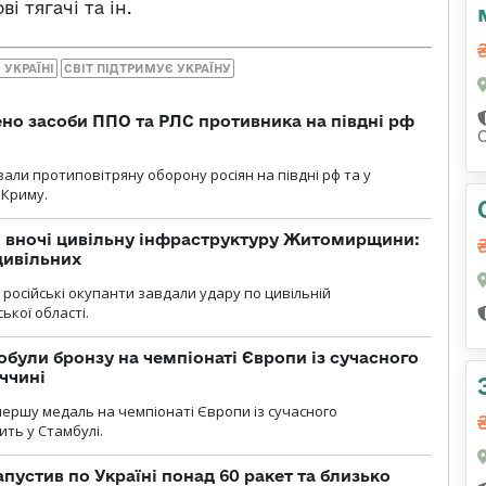
і тягачі та ін.
 УКРАЇНІ
СВІТ ПІДТРИМУЄ УКРАЇНУ
но засоби ППО та РЛС противника на півдні рф
вали протиповітряну оборону росіян на півдні рф та у
 Криму.
и вночі цивільну інфраструктуру Житомирщини:
цивільних
я, російські окупанти завдали удару по цивільній
ької області.
були бронзу на чемпіонаті Європи із сучасного
ччині
першу медаль на чемпіонаті Європи із сучасного
ить у Стамбулі.
пустив по Україні понад 60 ракет та близько