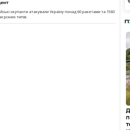
дент
ійські окупанти атакували Україну понад 60 ракетами та 1560
 різних типів.
П
Д
п
т