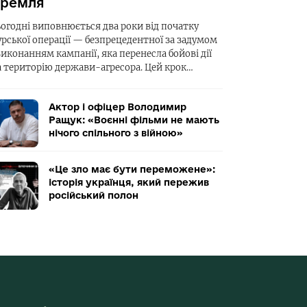
ремля
ьогодні виповнюється два роки від початку
урської операції — безпрецедентної за задумом
виконанням кампанії, яка перенесла бойові дії
а територію держави-агресора. Цей крок…
Актор і офіцер Володимир
Ращук: «Воєнні фільми не мають
нічого спільного з війною»
«Це зло має бути переможене»:
історія українця, який пережив
російський полон