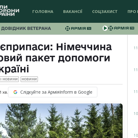
ГОЛОВНА
ВАКАНСІЇ
СОЦЗАХИСТ
ПРО 
ДОВІДНИК ВЕТЕРАНА
оєприпаси: Німеччина
11
овий пакет допомоги
країні
11
І НОВИНИ
НОВИНИ
11
Слідкуйте за АрміяInform в Google
1
хв.
10
10