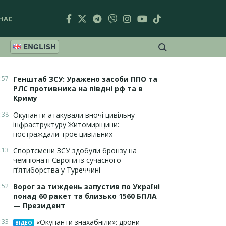
НАС
ENGLISH
:57
Генштаб ЗСУ: Уражено засоби ППО та
РЛС противника на півдні рф та в
Криму
:38
Окупанти атакували вночі цивільну
інфраструктуру Житомирщини:
постраждали троє цивільних
:13
Спортсмени ЗСУ здобули бронзу на
чемпіонаті Європи із сучасного
п’ятиборства у Туреччині
:52
Ворог за тиждень запустив по Україні
понад 60 ракет та близько 1560 БПЛА
— Президент
:33
«Окупанти знахабніли»: дрони
ВІДЕО