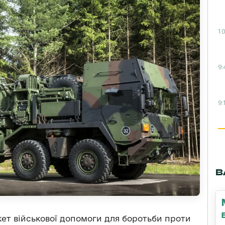
10
9:
9:
В
кет військової допомоги для боротьби проти