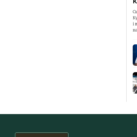
К
С
К
і 
н