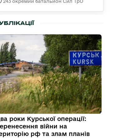
243 окремий батальйон Сил ТрО
УБЛІКАЦІЇ
ва роки Курської операції:
еренесення війни на
ериторію рф та злам планів