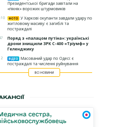
Президентської бригади завітали на
«пікнік» ворожих штурмовиків
:10
У Харкові окупанти завдали удару по
ФОТО
житловому масиву: є загиблі та
постраждалі
47
Поряд з «палацом путіна»: українські
дрони знищили ЗРК С-400 «Тріумф» у
Геленджику
12
Масований удар по Одесі: є
ВІДЕО
постраждалі та численні руйнування
ВСІ НОВИНИ
АКАНСІЇ
Медична сестра,
військовослужбовець