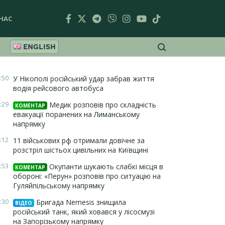
НАС
ENGLISH
:50
У Нікополі російський удар забрав життя
водія рейсового автобуса
:29
Медик розповів про складність
КОМЕНТАР
евакуації поранених на Лиманському
напрямку
:12
11 військових рф отримали довічне за
розстріл шістьох цивільних на Київщині
:53
Окупанти шукають слабкі місця в
КОМЕНТАР
обороні: «Перун» розповів про ситуацію на
Гуляйпільському напрямку
:30
Бригада Nemesis знищила
ВІДЕО
російський танк, який ховався у лісосмузі
на Запорізькому напрямку