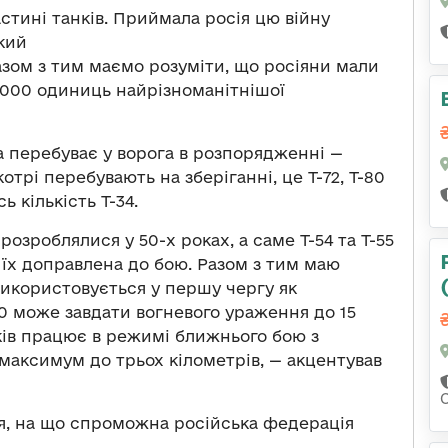
стині танків. Приймала росія цю війну
кий
зом з тим маємо розуміти, що росіяни мали
0 000 одиниць найрізноманітнішої
ка перебуває у ворога в розпорядженні —
котрі перебувають на зберіганні, це Т-72, Т-80
сь кількість Т-34.
розроблялися у 50-х роках, а саме Т-54 та Т-55
а їх доправлена до бою. Разом з тим маю
використовується у першу чергу як
10 може завдати вогневого ураження до 15
ків працює в режимі ближнього бою з
аксимум до трьох кілометрів, — акцентував
ня, на що спроможна російська федерація