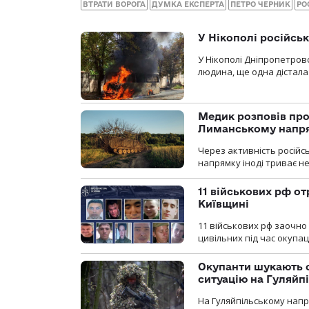
ВТРАТИ ВОРОГА
ДУМКА ЕКСПЕРТА
ПЕТРО ЧЕРНИК
РО
У Нікополі російсь
У Нікополі Дніпропетровс
людина, ще одна дістала
Медик розповів про
Лиманському напр
Через активність російс
напрямку іноді триває не
11 військових рф от
Київщині
11 військових рф заочно
цивільних під час окупаці
Окупанти шукають с
ситуацію на Гуляйп
На Гуляйпільському нап