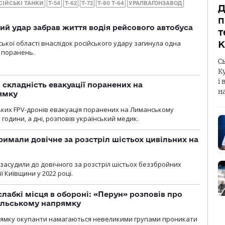
СІЙСЬКІ ТАНКИ
Т-54
Т-62
Т-72
Т-80 Т-64
УРАЛВАГОНЗАВОД
Д
п
кий удар забрав життя водія рейсового автобуса
т
ької області внаслідок російського удару загинула одна
К
 поранень.
С
К
і 
 складність евакуації поранених на
н
ямку
ьких FPV-дронів евакуація поранених на Лиманському
 години, а дні, розповів український медик.
римали довічне за розстріл шістьох цивільних на
 засудили до довічного за розстріл шістьох беззбройних
ї Київщини у 2022 році.
лабкі місця в обороні: «Перун» розповів про
ільському напрямку
рямку окупанти намагаються невеликими групами проникати