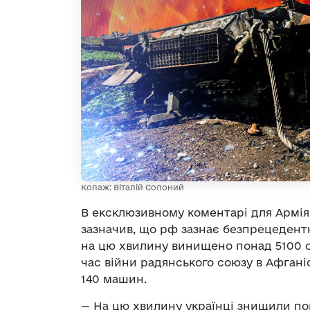
Колаж: Віталій Солоний
В ексклюзивному коментарі для Армія
зазначив, що рф зазнає безпрецедентн
на цю хвилину винищено понад 5100 о
час війни радянського союзу в Афгані
140 машин.
— На цю хвилину українці знищили п