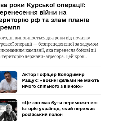
ва роки Курської операції:
еренесення війни на
ериторію рф та злам планів
ремля
ьогодні виповнюється два роки від початку
урської операції — безпрецедентної за задумом
виконанням кампанії, яка перенесла бойові дії
а територію держави-агресора. Цей крок…
Актор і офіцер Володимир
Ращук: «Воєнні фільми не мають
нічого спільного з війною»
«Це зло має бути переможене»:
історія українця, який пережив
російський полон