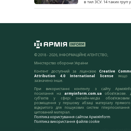
в тил ЗСУ. 14 таких груп 
© 2018 - 2026, ІНФОРМАЦІЙНЕ АГЕНТСТВО,
Міністерство оборони України
Контент доступний за ліцензією
Creative Comm
Attribution 4.0 International license
якщо 
зазначено інше.
При використанні контенту з сайту АрміяInf
посилання на
armyinform.com.ua
обов’язкове. 
суб’єктів у сфері онлайн-медіа обов’язкови
розміщення у першому абзаці матеріалу прямого
відкритого для пошукових систем гіперпосилання
цитований матеріал.
Політика користування сайтом АрміяInform
Політика використання файлів cookie
Зауваження та пропозиції по роботі сайту надсилайте