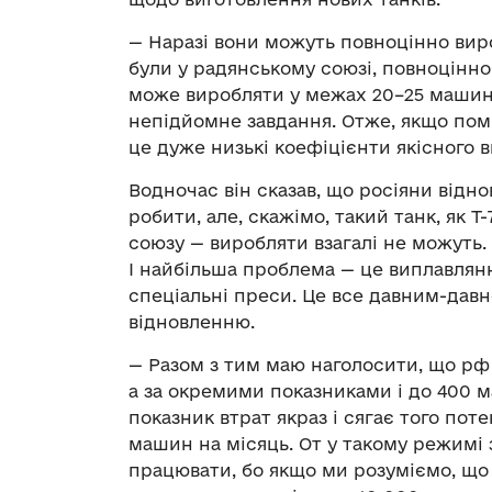
— Наразі вони можуть повноцінно вироб
були у радянському союзі, повноцінно
може виробляти у межах 20–25 машин 
непідйомне завдання. Отже, якщо пом
це дуже низькі коефіцієнти якісного 
Водночас він сказав, що росіяни відно
робити, але, скажімо, такий танк, як Т
союзу — виробляти взагалі не можуть. 
І найбільша проблема — це виплавляння
спеціальні преси. Це все давним-давн
відновленню.
— Разом з тим маю наголосити, що р
а за окремими показниками і до 400 м
показник втрат якраз і сягає того пот
машин на місяць. От у такому режимі 
працювати, бо якщо ми розуміємо, що