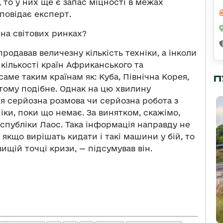
то у них ще є запас міцності в межах
зповідає експерт.
 на світових ринках?
родавав величезну кількість техніки, а інколи
 кількості країн Африканського та
аме таким країнам як: Куба, Північна Корея,
П
 тому подібне. Однак на цю хвилину
ся серйозна розмова чи серйозна робота з
іки, поки що немає. За винятком, скажімо,
еспубліки Лаос. Така інформація направду не
якщо вирішать кидати і такі машини у бій, то
ищій точці кризи, — підсумував він.