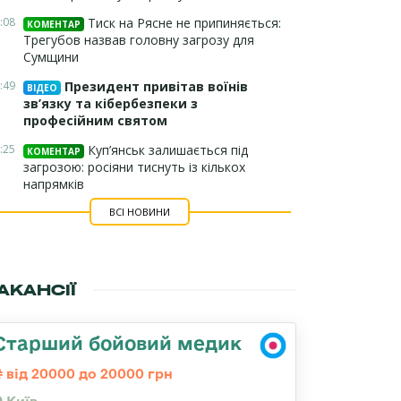
:08
Тиск на Рясне не припиняється:
КОМЕНТАР
Трегубов назвав головну загрозу для
Сумщини
:49
Президент привітав воїнів
ВІДЕО
зв’язку та кібербезпеки з
професійним святом
:25
Куп’янськ залишається під
КОМЕНТАР
загрозою: росіяни тиснуть із кількох
напрямків
ВСІ НОВИНИ
АКАНСІЇ
Старший бойовий медик
від 20000 до 20000 грн