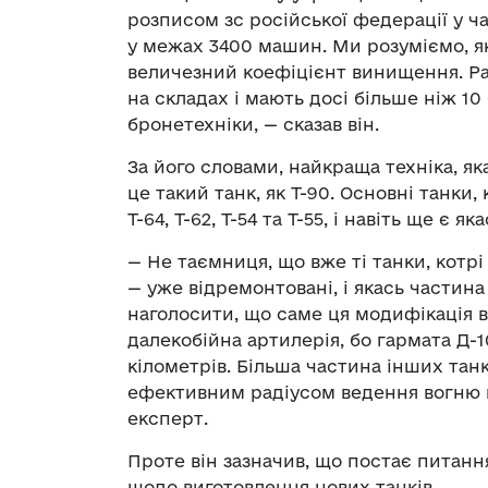
розписом зс російської федерації у ча
у межах 3400 машин. Ми розуміємо, я
величезний коефіцієнт винищення. Ра
на складах і мають досі більше ніж 1
бронетехніки, — сказав він.
За його словами, найкраща техніка, я
це такий танк, як Т-90. Основні танки, 
Т-64, Т-62, Т-54 та Т-55, і навіть ще є яка
— Не таємниця, що вже ті танки, котрі 
— уже відремонтовані, і якась частин
наголосити, що саме ця модифікація 
далекобійна артилерія, бо гармата Д-
кілометрів. Більша частина інших тан
ефективним радіусом ведення вогню м
експерт.
Проте він зазначив, що постає питан
щодо виготовлення нових танків.