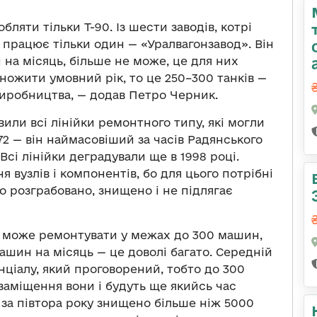
ляти тільки Т-90. Із шести заводів, котрі
 працює тільки один — «Уралвагонзавод». Він
на місяць, більше не може, це для них
ножити умовний рік, то це 250–300 танків —
виробництва, — додав Петро Черник.
вили всі лінійки ремонтного типу, які могли
-72 — він наймасовіший за часів Радянського
Всі лінійки деградували ще в 1998 році.
 вузлів і компонентів, бо для цього потрібні
о розграбовано, знищено і не підлягає
ф може ремонтувати у межах до 300 машин,
ашин на місяць — це доволі багато. Середній
енціалу, який проговорений, тобто до 300
заміщення вони і будуть ще якийсь час
 за півтора року знищено більше ніж 5000