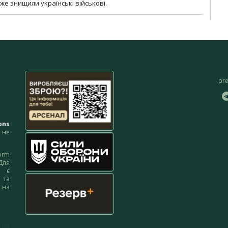
уже знищили українські військові.
pr
ons
не
orm
Для
м є
 та
 на
 на