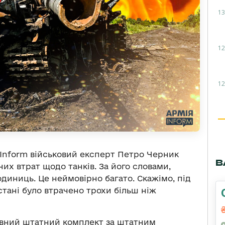
13
12
12
Inform військовий експерт Петро Черник
В
их втрат щодо танків. За його словами,
диниць. Це неймовірно багато. Скажімо, під
стані було втрачено трохи більш ніж
овний штатний комплект за штатним