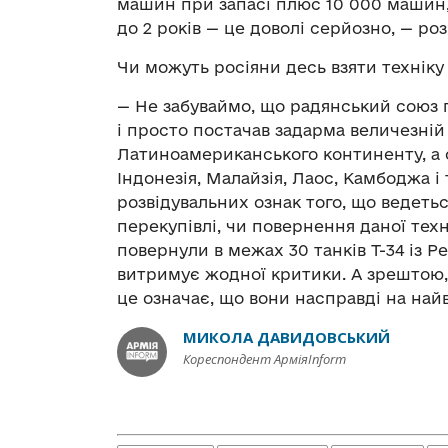
машин при запасі плюс 10 000 машин, 
до 2 років — це доволі серйозно, — ро
Чи можуть росіяни десь взяти техніку
— Не забуваймо, що радянський союз п
і просто постачав задарма величезній
Латиноамериканського континенту, а с
Індонезія, Малайзія, Лаос, Камбоджа і
розвідувальних ознак того, що ведеть
перекупівлі, чи повернення даної техн
повернули в межах 30 танків Т-34 із Р
витримує жодної критики. А зрештою, 
це означає, що вони насправді на найв
МИКОЛА ДАВИДОВСЬКИЙ
Кореспондент АрміяInform