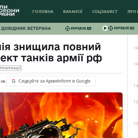
ГОЛОВНА
ВАКАНСІЇ
СОЦЗАХИСТ
ПРО 
ДОВІДНИК ВЕТЕРАНА
мія знищила повний
14
кт танків армії рф
14
ПУБЛІКАЦІЇ
Слідкуйте за АрміяInform в Google
хв.
14
13
13