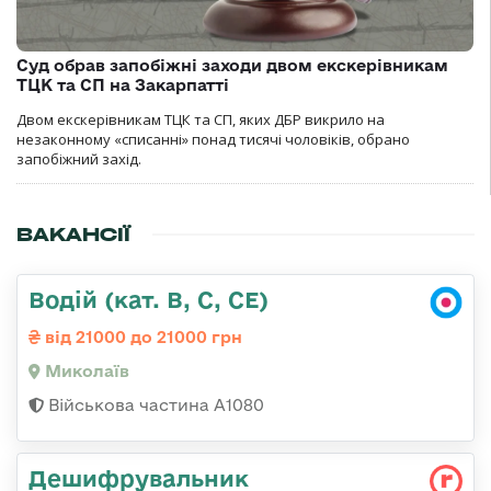
Суд обрав запобіжні заходи двом екскерівникам
ТЦК та СП на Закарпатті
Двом екскерівникам ТЦК та СП, яких ДБР викрило на
незаконному «списанні» понад тисячі чоловіків, обрано
запобіжний захід.
ВАКАНСІЇ
Водій (кат. B, C, CE)
від 21000 до 21000 грн
Миколаїв
Військова частина А1080
Дешифрувальник