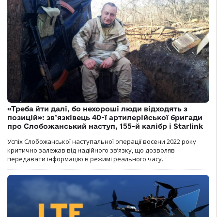
«Треба йти далі, бо нехороші люди відходять з
позицій»: зв’язківець 40-ї артилерійської бригади
про Слобожанський наступ, 155-й калібр і Starlink
Успіх Слобожанської наступальної операції восени 2022 року
критично залежав від надійного зв’язку, що дозволяв
передавати інформацію в режимі реального часу.