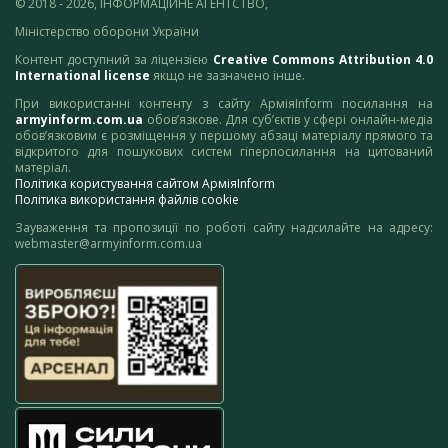
© 2018 - 2026, ІНФОРМАЦІЙНЕ АГЕНТСТВО,
Міністерство оборони України
Контент доступний за ліцензією
Creative Commons Attribution 4.0
International license
якщо не зазначено інше.
При використанні контенту з сайту АрміяInform посилання на
armyinform.com.ua
обов’язкове. Для суб’єктів у сфері онлайн-медіа
обов’язковим є розміщення у першому абзаці матеріалу прямого та
відкритого для пошукових систем гіперпосилання на цитований
матеріал.
Політика користування сайтом АрміяInform
Політика використання файлів cookie
Зауваження та пропозиції по роботі сайту надсилайте на адресу:
webmaster@armyinform.com.ua