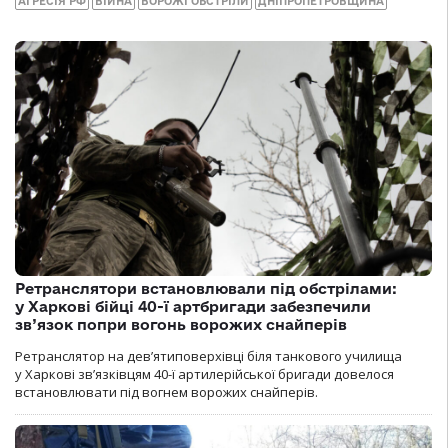
АГРЕСІЯ РФ
ВІЙНА
ВОРОЖІ ОБСТРІЛИ
ДНІПРОПЕТРОВЩИНА
Ретранслятори встановлювали під обстрілами:
у Харкові бійці 40-ї артбригади забезпечили
зв’язок попри вогонь ворожих снайперів
Ретранслятор на дев’ятиповерхівці біля танкового училища
у Харкові зв’язківцям 40-ї артилерійської бригади довелося
встановлювати під вогнем ворожих снайперів.