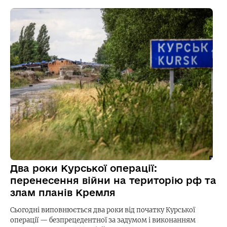
Два роки Курської операції:
перенесення війни на територію рф та
злам планів Кремля
Сьогодні виповнюється два роки від початку Курської
операції — безпрецедентної за задумом і виконанням