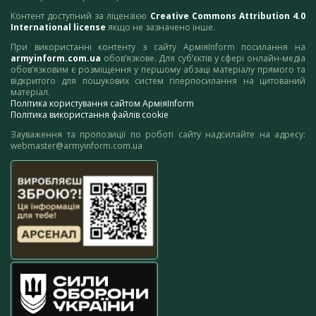
Контент доступний за ліцензією
Creative Commons Attribution 4.0
International license
якщо не зазначено інше.
При використанні контенту з сайту АрміяInform посилання на
armyinform.com.ua
обов’язкове. Для суб’єктів у сфері онлайн-медіа
обов’язковим є розміщення у першому абзаці матеріалу прямого та
відкритого для пошукових систем гіперпосилання на цитований
матеріал.
Політика користування сайтом АрміяInform
Політика використання файлів cookie
Зауваження та пропозиції по роботі сайту надсилайте на адресу:
webmaster@armyinform.com.ua