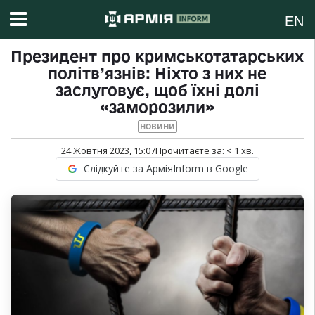
EN
Президент про кримськотатарських
політв’язнів: Ніхто з них не
заслуговує, щоб їхні долі
«заморозили»
НОВИНИ
24 Жовтня 2023, 15:07
Прочитаєте за:
< 1
хв.
Слідкуйте за АрміяInform в Google