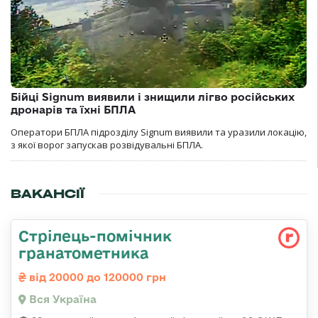
Бійці Signum виявили і знищили лігво російських
дронарів та їхні БПЛА
Оператори БПЛА підрозділу Signum виявили та уразили локацію,
з якої ворог запускав розвідувальні БПЛА.
ВАКАНСІЇ
Стрілець-помічник
гранатометника
від 20000 до 120000 грн
Вся Україна