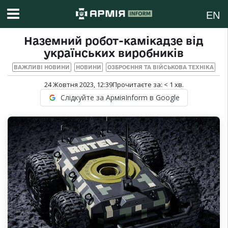
EN
Наземний робот-камікадзе від
українських виробників
ВАЖЛИВІ НОВИНИ
НОВИНИ
ОЗБРОЄННЯ ТА ВІЙСЬКОВА ТЕХНІКА
24 Жовтня 2023, 12:39
Прочитаєте за:
< 1
хв.
Слідкуйте за АрміяInform в Google