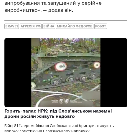
випробування та запущений у серійне
виробництво», — додав він.
BRAVE1
АГРЕСІЯ РФ
ВІЙНА
МИХАЙЛО ФЕДОРОВ
РОБОТ
Горить-палає НРК: під Слов’янськом наземні
дрони росіян живуть недовго
Бійці 81-ї аеромобільної Слобожанської бригади атакують
ворожу логістику на Словʼянському напрямку.