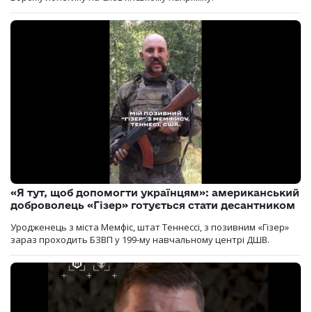
«Я тут, щоб допомогти українцям»: американський
доброволець «Гізер» готується стати десантником
Уродженець з міста Мемфіс, штат Теннессі, з позивним «Гізер»
зараз проходить БЗВП у 199-му навчальному центрі ДШВ.