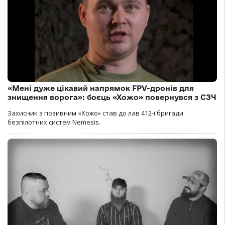
«Мені дуже цікавий напрямок FPV-дронів для
знищення ворога»: боєць «Хожо» повернувся з СЗЧ
Захисник з позивним «Хожо» став до лав 412-ї бригади
безпілотних систем Nemesis.