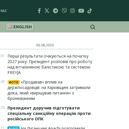
НАС
ENGLISH
06.08.2026
:51
Перші результати очікуються на початку
2027 року: Президент розповів про роботу
над вітчизняною балістикою та системою
FREYJA
:41
«Продавав» вплив на
ФОТО
держпосадовців: на Харківщині затримали
ділка, який «вирішував питання» з
бронюванням
:25
Президент доручив підготувати
спеціальну санкційну операцію проти
російського ОПК
:11
На Луганщині Apachi розгромили
ВІДЕО