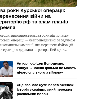
ва роки Курської операції:
еренесення війни на
ериторію рф та злам планів
ремля
ьогодні виповнюється два роки від початку
урської операції — безпрецедентної за задумом
виконанням кампанії, яка перенесла бойові дії
а територію держави-агресора. Цей крок…
Актор і офіцер Володимир
Ращук: «Воєнні фільми не мають
нічого спільного з війною»
«Це зло має бути переможене»:
історія українця, який пережив
російський полон