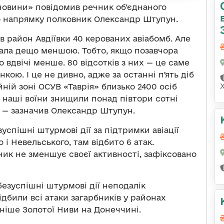
овини» повідомив речник об’єднаного
о напрямку полковник Олександр Штупун.
 в район Авдіївки 40 керованих авіабомб. Але
тала дещо меншою. Тобто, якщо позавчора
о вдвічі менше. 80 відсотків з них — це саме
кою. І це не дивно, адже за останні пʼять діб
ній зоні ОСУВ «Таврія» близько 2400 осіб
 наші воїни знищили понад півтори сотні
, — зазначив Олександр Штупун.
зуспішні штурмові дії за підтримки авіації
 і Невельського, там відбито 6 атак.
ик не зменшує своєї активності, зафіксовано
езуспішні штурмові дії неподалік
ідбили всі атаки загарбників у районах
ніше Золотої Ниви на Донеччині.