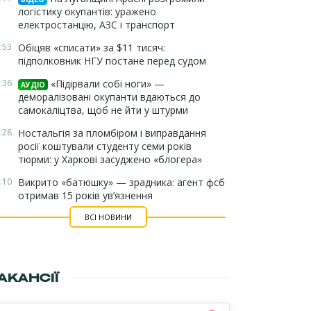
логістику окупантів: уражено
електростанцію, АЗС і транспорт
:53
Обіцяв «списати» за $11 тисяч:
підполковник НГУ постане перед судом
:36
«Підірвали собі ноги» —
АУДІО
деморалізовані окупанти вдаються до
самокаліцтва, щоб не йти у штурми
:28
Ностальгія за пломбіром і виправдання
росії коштували студенту семи років
тюрми: у Харкові засуджено «блогера»
:10
Викрито «батюшку» — зрадника: агент фсб
отримав 15 років ув’язнення
ВСІ НОВИНИ
АКАНСІЇ