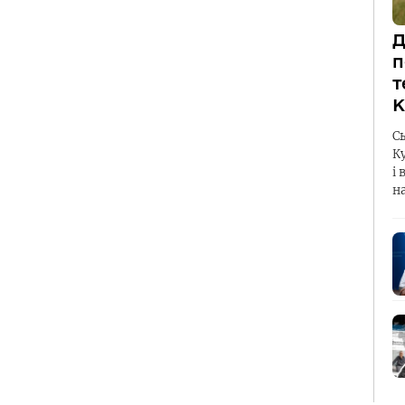
Д
п
т
К
С
К
і 
н