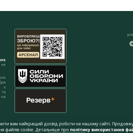
pr
ons
не
orm
Для
м є
 та
 на
 на
чити вам найкращий досвід роботи на нашому сайті. Продовжу
я файлів cookie. Детальніше про
політику використання фай