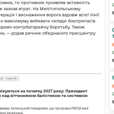
рямок, то противник проявляв активність
е зазнав втрат. На Мелітопольському
рація і виснаження ворога вздовж всієї лінії
по максимуму вибивати склади боєприпасів
ведемо контрбатарейну боротьбу. Також
ни, — додав речник об’єднаного пресцентру
УВ «ТАВРІЯ»
чікуються на початку 2027 року: Президент
у над вітчизняною балістикою та системою
димир Зеленський повідомив, що програма FREYJA вже
ної реалізації.