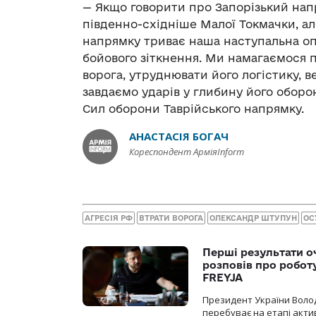
— Якщо говорити про Запорізький нап
південно-східніше Малої Токмачки, ал
напрямку триває наша наступальна опе
бойового зіткнення. Ми намагаємося 
ворога, утруднювати його логістику, 
завдаємо ударів у глибину його оборо
Сил оборони Таврійського напрямку.
АНАСТАСІЯ БОГАЧ
Кореспондент АрміяInform
АГРЕСІЯ РФ
ВТРАТИ ВОРОГА
ОЛЕКСАНДР ШТУПУН
ОС
Перші результати о
розповів про робот
FREYJA
Президент України Воло
перебуває на етапі актив