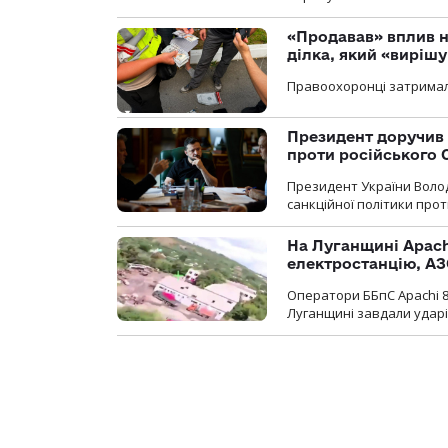
«Продавав» вплив н
ділка, який «виріш
Правоохоронці затримал
Президент доручив 
проти російського
Президент України Воло
санкційної політики проти
На Луганщині Apach
електростанцію, АЗ
Оператори ББпС Apachi 8
Луганщині завдали ударів