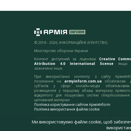
© 2018 - 2026, ІНФОРМАЦІЙНЕ АГЕНТСТВО,
Міністерство оборони України
Контент доступний за ліцензією
Creative Comm
Attribution 4.0 International license
якщо 
зазначено інше.
При використанні контенту з сайту АрміяInf
посилання на
armyinform.com.ua
обов’язкове. 
суб’єктів у сфері онлайн-медіа обов’язкови
розміщення у першому абзаці матеріалу прямого
відкритого для пошукових систем гіперпосилання
цитований матеріал.
Політика користування сайтом АрміяInform
Політика використання файлів cookie
Зауваження та пропозиції по роботі сайту надсилайте
Ми використовуємо файли cookie, щоб забезпе
адресу:
webmaster@armyinform.com.ua
використанн