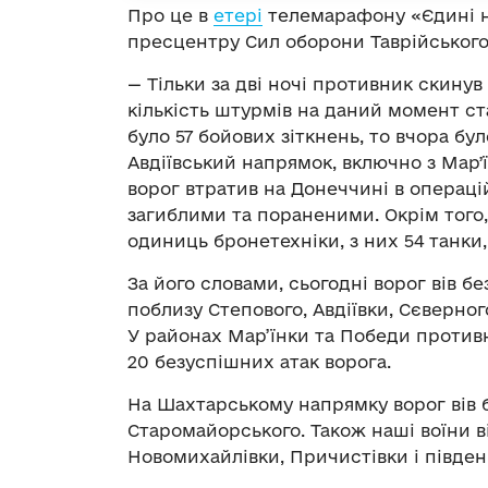
Про це в
етері
телемарафону «Єдині н
пресцентру Сил оборони Таврійськог
— Тільки за дві ночі противник скинув
кількість штурмів на даний момент с
було 57 бойових зіткнень, то вчора бул
Авдіївський напрямок, включно з Марʼїн
ворог втратив на Донеччині в операцій
загиблими та пораненими. Окрім того,
одиниць бронетехніки, з них 54 танки
За його словами, сьогодні ворог вів бе
поблизу Степового, Авдіївки, Сєверного
У районах Мар’їнки та Победи противн
20 безуспішних атак ворога.
На Шахтарському напрямку ворог вів б
Старомайорського. Також наші воїни в
Новомихайлівки, Причистівки і півден