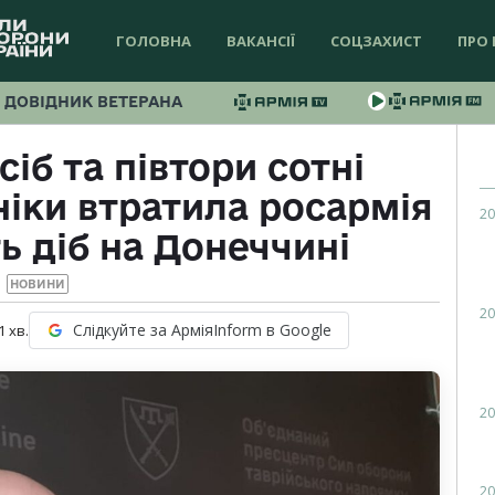
ГОЛОВНА
ВАКАНСІЇ
СОЦЗАХИСТ
ПРО 
ДОВІДНИК ВЕТЕРАНА
іб та півтори сотні
іки втратила росармія
20
ть діб на Донеччині
НОВИНИ
20
Слідкуйте за АрміяInform в Google
1
хв.
20
20