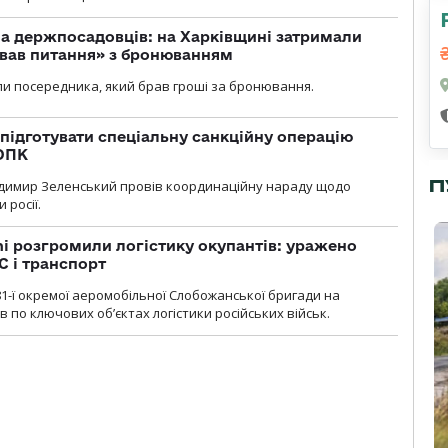
а держпосадовців: на Харківщині затримали
ував питання» з бронюванням
и посередника, який брав гроші за бронювання.
підготувати спеціальну санкційну операцію
 ОПК
П
димир Зеленський провів координаційну нараду щодо
 росії.
i розгромили логістику окупантів: уражено
С і транспорт
1-ї окремої аеромобільної Слобожанської бригади на
 по ключових об’єктах логістики російських військ.