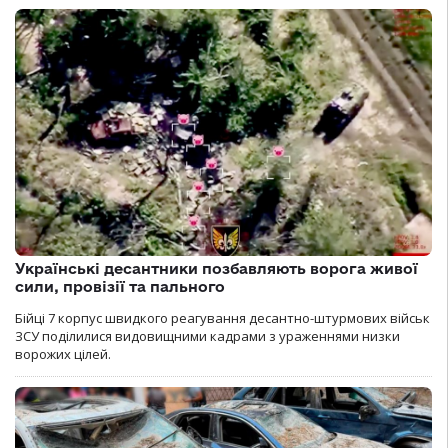
Українські десантники позбавляють ворога живої
сили, провізії та пального
Бійці 7 корпус швидкого реагування десантно-штурмових військ
ЗСУ поділилися видовищними кадрами з ураженнями низки
ворожих цілей.