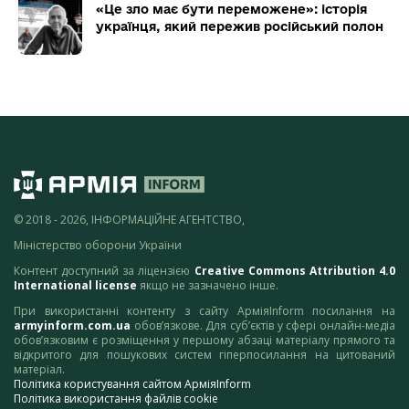
«Це зло має бути переможене»: історія
українця, який пережив російський полон
© 2018 - 2026, ІНФОРМАЦІЙНЕ АГЕНТСТВО,
Міністерство оборони України
Контент доступний за ліцензією
Creative Commons Attribution 4.0
International license
якщо не зазначено інше.
При використанні контенту з сайту АрміяInform посилання на
armyinform.com.ua
обов’язкове. Для суб’єктів у сфері онлайн-медіа
обов’язковим є розміщення у першому абзаці матеріалу прямого та
відкритого для пошукових систем гіперпосилання на цитований
матеріал.
Політика користування сайтом АрміяInform
Політика використання файлів cookie