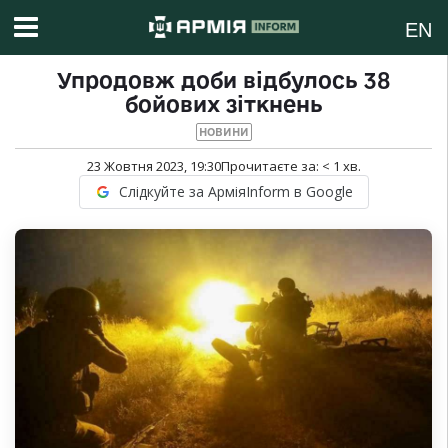
EN
Упродовж доби відбулось 38
бойових зіткнень
НОВИНИ
23 Жовтня 2023, 19:30
Прочитаєте за:
< 1
хв.
Слідкуйте за АрміяInform в Google