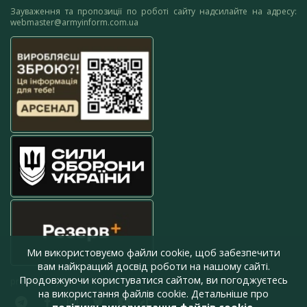
Зауваження та пропозиції по роботі сайту надсилайте на адресу:
webmaster@armyinform.com.ua
Ми використовуємо файли cookie, щоб забезпечити
вам найкращий досвід роботи на нашому сайті.
Продовжуючи користуватися сайтом, ви погоджуєтесь
press@armyinform.com.ua
на використання файлів cookie. Детальніше про