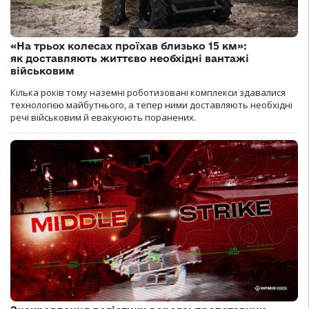
«На трьох колесах проїхав близько 15 км»:
як доставляють життєво необхідні вантажі
військовим
Кілька років тому наземні роботизовані комплекси здавалися
технологією майбутнього, а тепер ними доставляють необхідні
речі військовим й евакуюють поранених.