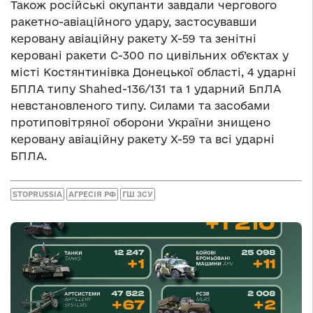
Також російські окупанти завдали чергового
ракетно-авіаційного удару, застосувавши
керовану авіаційну ракету Х-59 та зенітні
керовані ракети С-300 по цивільних об’єктах у
місті Костянтинівка Донецької області, 4 ударні
БПЛА типу Shahed-136/131 та 1 ударний БпЛА
невстановленого типу. Силами та засобами
протиповітряної оборони України знищено
керовану авіаційну ракету Х-59 та всі ударні
БПЛА.
STOPRUSSIA
АГРЕСІЯ РФ
ГШ ЗСУ