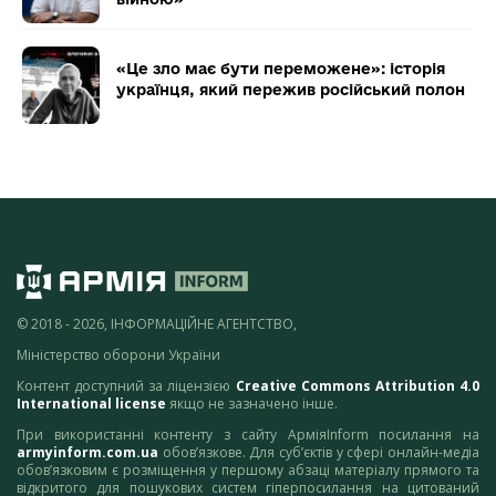
«Це зло має бути переможене»: історія
українця, який пережив російський полон
© 2018 - 2026, ІНФОРМАЦІЙНЕ АГЕНТСТВО,
Міністерство оборони України
Контент доступний за ліцензією
Creative Commons Attribution 4.0
International license
якщо не зазначено інше.
При використанні контенту з сайту АрміяInform посилання на
armyinform.com.ua
обов’язкове. Для суб’єктів у сфері онлайн-медіа
обов’язковим є розміщення у першому абзаці матеріалу прямого та
відкритого для пошукових систем гіперпосилання на цитований