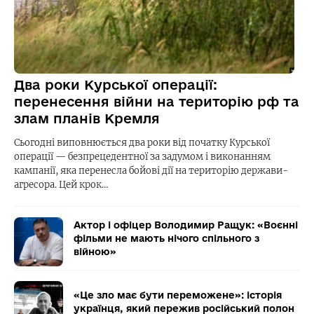
Два роки Курської операції:
перенесення війни на територію рф та
злам планів Кремля
Сьогодні виповнюється два роки від початку Курської
операції — безпрецедентної за задумом і виконанням
кампанії, яка перенесла бойові дії на територію держави-
агресора. Цей крок…
Актор і офіцер Володимир Ращук: «Воєнні
фільми не мають нічого спільного з
війною»
«Це зло має бути переможене»: історія
українця, який пережив російський полон