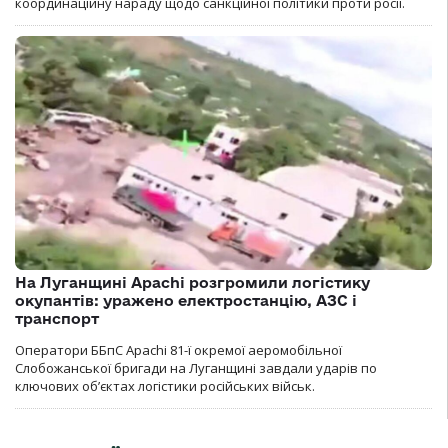
координаційну нараду щодо санкційної політики проти росії.
На Луганщині Apachi розгромили логістику
окупантів: уражено електростанцію, АЗС і
транспорт
Оператори ББпС Apachi 81-ї окремої аеромобільної
Слобожанської бригади на Луганщині завдали ударів по
ключових об’єктах логістики російських військ.