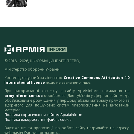
© 2018 - 2026, ІНФОРМАЦІЙНЕ АГЕНТСТВО,
Міністерство оборони України
Контент доступний за ліцензією
Creative Commons Attribution 4.0
International license
якщо не зазначено інше.
При використанні контенту з сайту АрміяInform посилання на
armyinform.com.ua
обов’язкове. Для суб’єктів у сфері онлайн-медіа
обов’язковим є розміщення у першому абзаці матеріалу прямого та
відкритого для пошукових систем гіперпосилання на цитований
матеріал.
Політика користування сайтом АрміяInform
Політика використання файлів cookie
Зауваження та пропозиції по роботі сайту надсилайте на адресу:
webmaster@armyinform.com.ua