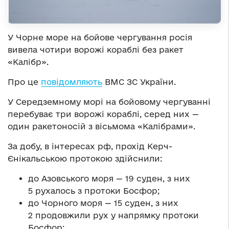
У Чорне море на бойове чергування росія
вивела чотири ворожі кораблі без ракет
«Калібр».
Про це
повідомляють
ВМС ЗС України.
У Середземному морі на бойовому чергуванні
перебуває три ворожі кораблі, серед них —
один ракетоносій з вісьмома «Калібрами».
За добу, в інтересах рф, прохід Керч-
Єнікальською протокою здійснили:
до Азовського моря — 19 суден, з них
5 рухалось з протоки Босфор;
до Чорного моря — 15 суден, з них
2 продовжили рух у напрямку протоки
Босфор;