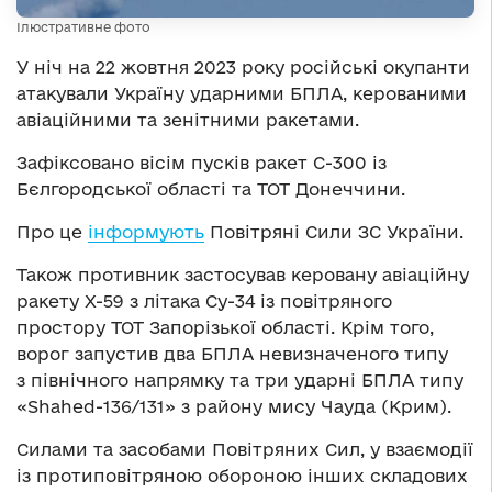
Ілюстративне фото
У ніч на 22 жовтня 2023 року російські окупанти
атакували Україну ударними БПЛА, керованими
авіаційними та зенітними ракетами.
Зафіксовано вісім пусків ракет С-300 із
Бєлгородської області та ТОТ Донеччини.
Про це
інформують
Повітряні Сили ЗС України.
Також противник застосував керовану авіаційну
ракету Х-59 з літака Су-34 із повітряного
простору ТОТ Запорізької області. Крім того,
ворог запустив два БПЛА невизначеного типу
з північного напрямку та три ударні БПЛА типу
«Shahed-136/131» з району мису Чауда (Крим).
Силами та засобами Повітряних Сил, у взаємодії
із протиповітряною обороною інших складових