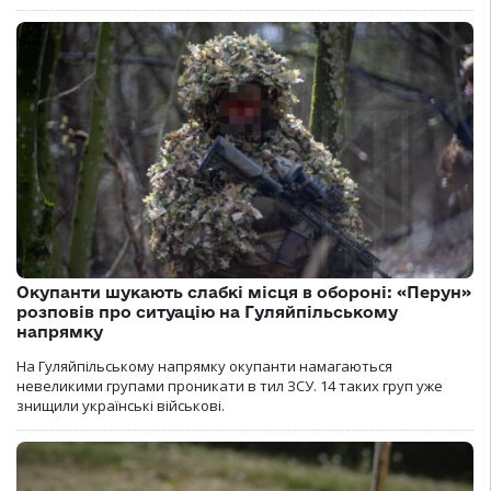
Окупанти шукають слабкі місця в обороні: «Перун»
розповів про ситуацію на Гуляйпільському
напрямку
На Гуляйпільському напрямку окупанти намагаються
невеликими групами проникати в тил ЗСУ. 14 таких груп уже
знищили українські військові.