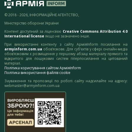
© 2018 - 2026, ІНФОРМАЦІЙНЕ АГЕНТСТВО,
Міністерство оборони України
Контент доступний за ліцензією
Creative Commons Attribution 4.0
International license
якщо не зазначено інше.
При використанні контенту з сайту АрміяInform посилання на
armyinform.com.ua
обов’язкове. Для суб’єктів у сфері онлайн-медіа
обов’язковим є розміщення у першому абзаці матеріалу прямого та
відкритого для пошукових систем гіперпосилання на цитований
матеріал.
Політика користування сайтом АрміяInform
Політика використання файлів cookie
Зауваження та пропозиції по роботі сайту надсилайте на адресу:
webmaster@armyinform.com.ua