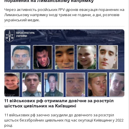
поранених на Лиманському напрямку
Через активність російських FPV-дронів евакуація поранених на
Лиманському напрямку іноді триває не години, а дні, розповів
український медик.
11 військових рф отримали довічне за розстріл
шістьох цивільних на Київщині
11 військових рф заочно засудили до довічного за розстріл
шістьох беззбройних цивільних під час окупації Київщини у 2022
році.