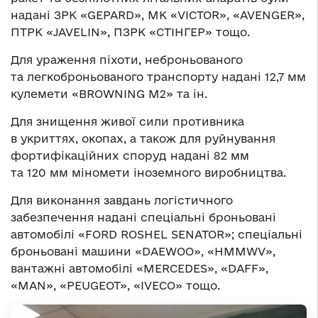
надані ЗРК «GEPARD», MK «VICTOR», «AVENGER»,
ПТРК «JAVELIN», ПЗРК «СТІНГЕР» тощо.
Для ураження піхоти, неброньованого
та легкоброньованого транспорту надані 12,7 мм
кулемети «BROWNING M2» та ін.
Для знищення живої сили противника
в укриттях, окопах, а також для руйнування
фортифікаційних споруд надані 82 мм
та 120 мм міномети іноземного виробництва.
Для виконання завдань логістичного
забезпечення надані спеціальні броньовані
автомобілі «FORD ROSHEL SENATOR»; спеціальні
броньовані машини «DAEWOO», «HMMWV»,
вантажні автомобілі «MERCEDES», «DAFF»,
«МAN», «PEUGEOT», «IVECO» тощо.