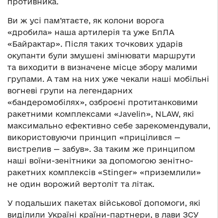
противника.
Ви ж усі пам’ятаєте, як колони ворога
«дробила» наша артилерія та уже БпЛА
«Байрактар». Після таких точкових ударів
окупанти були змушені змінювати маршрути
та виходити в визначене місце збору малими
групами. А там на них уже чекали наші мобільні
вогневі групи на легендарних
«бандеромобілях», озброєні протитанковими
ракетними комплексами «Javelin», NLAW, які
максимально ефективно себе зарекомендували,
використовуючи принцип «прицілився —
вистрелив — забув». За таким же принципом
наші воїни-зенітники за допомогою зенітно-
ракетних комплексів «Stinger» «приземлили»
не один ворожий вертоліт та літак.
У подальших пакетах військової допомоги, які
виділили Україні країни-партнери, в лави ЗСУ