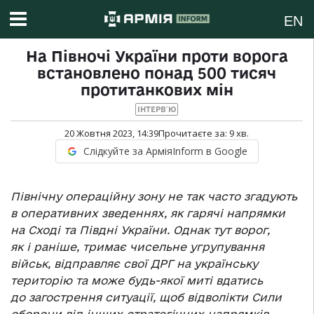
EN
На Півночі України проти ворога
встановлено понад 500 тисяч
протитанкових мін
ІНТЕРВ`Ю
20 Жовтня 2023, 14:39
Прочитаєте за:
9
хв.
Слідкуйте за АрміяInform в Google
Північну операційну зону не так часто згадують
в оперативних зведеннях, як гарячі напрямки
на Сході та Півдні України. Однак тут ворог,
як і раніше, тримає чисельне угрупування
військ, відправляє свої ДРГ на українську
територію та може будь-якої миті вдатись
до загострення ситуації, щоб відволікти Сили