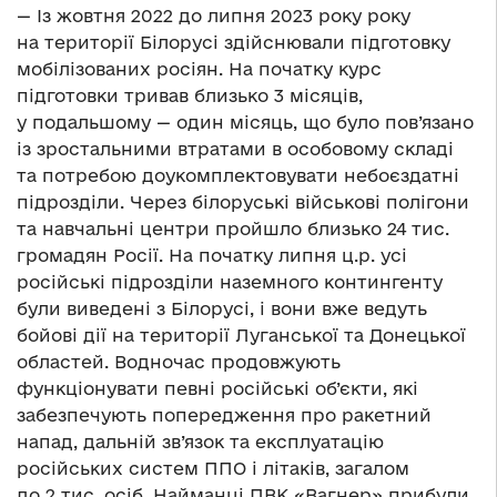
— Із жовтня 2022 до липня 2023 року року
на території Білорусі здійснювали підготовку
мобілізованих росіян. На початку курс
підготовки тривав близько 3 місяців,
у подальшому — один місяць, що було пов’язано
із зростальними втратами в особовому складі
та потребою доукомплектовувати небоєздатні
підрозділи. Через білоруські військові полігони
та навчальні центри пройшло близько 24 тис.
громадян Росії. На початку липня ц.р. усі
російські підрозділи наземного контингенту
були виведені з Білорусі, і вони вже ведуть
бойові дії на території Луганської та Донецької
областей. Водночас продовжують
функціонувати певні російські об’єкти, які
забезпечують попередження про ракетний
напад, дальній зв’язок та експлуатацію
російських систем ППО і літаків, загалом
до 2 тис. осіб. Найманці ПВК «Вагнер» прибули