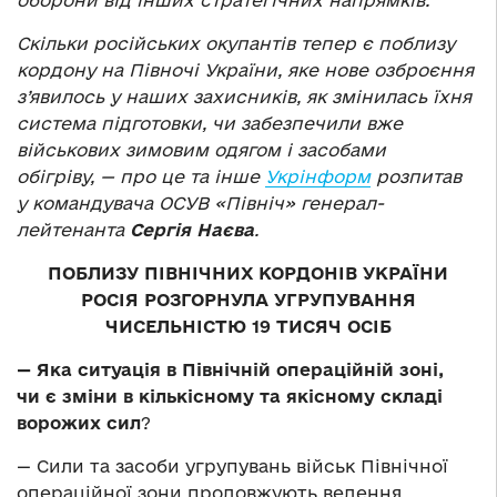
оборони від інших стратегічних напрямків.
Скільки російських окупантів тепер є поблизу
кордону на Півночі України, яке нове озброєння
з’явилось у наших захисників, як змінилась їхня
система підготовки, чи забезпечили вже
військових зимовим одягом і засобами
обігріву, — про це та інше
Укрінформ
розпитав
у командувача ОСУВ «Північ» генерал-
лейтенанта
Сергія Наєва
.
ПОБЛИЗУ ПІВНІЧНИХ КОРДОНІВ УКРАЇНИ
РОСІЯ РОЗГОРНУЛА УГРУПУВАННЯ
ЧИСЕЛЬНІСТЮ 19 ТИСЯЧ ОСІБ
— Яка ситуація в Північній операційній зоні,
чи є зміни в кількісному та якісному складі
ворожих сил
?
— Сили та засоби угрупувань військ Північної
операційної зони продовжують ведення