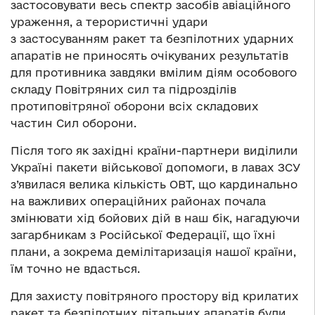
застосовувати весь спектр засобів авіаційного
ураження, а терористичні удари
з застосуванням ракет та безпілотних ударних
апаратів не приносять очікуваних результатів
для противника завдяки вмілим діям особового
складу Повітряних сил та підрозділів
протиповітряної оборони всіх складових
частин Сил оборони.
Після того як західні країни-партнери виділили
Україні пакети військової допомоги, в лавах ЗСУ
з’явилася велика кількість ОВТ, що кардинально
на важливих операційних районах почала
змінювати хід бойових дій в наш бік, нагадуючи
загарбникам з Російської Федерації, що їхні
плани, а зокрема демілітаризація нашої країни,
їм точно не вдасться.
Для захисту повітряного простору від крилатих
ракет та безпілотних літальних апаратів були