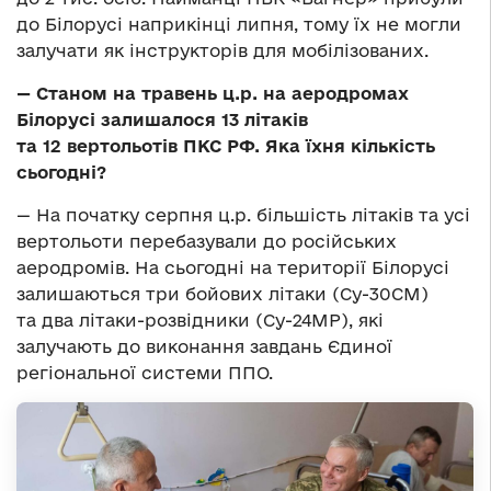
до Білорусі наприкінці липня, тому їх не могли
залучати як інструкторів для мобілізованих.
— Станом на травень ц.р. на аеродромах
Білорусі залишалося 13 літаків
та 12 вертольотів ПКС РФ. Яка їхня кількість
сьогодні?
— На початку серпня ц.р. більшість літаків та усі
вертольоти перебазували до російських
аеродромів. На сьогодні на території Білорусі
залишаються три бойових літаки (Су-30СМ)
та два літаки-розвідники (Су-24МР), які
залучають до виконання завдань Єдиної
регіональної системи ППО.