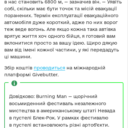
в нас становить 6800 м, — зазначив він. — Уявіть
собі, скільки має бути точок та місій евакуації
поранених. Термін експлуатації евакуаційного
автомобіля дуже короткий, адже по них ворог
теж веде вогонь. Але якщо кожна така автівка
врятує життя хоч одного бійця, я готовий вам
вклонитися просто за вашу ідею. Щиро дякую
вам від імені кожної частини, у які передадуть
ці машини.
Збір коштів
проводиться
на міжнародній
платформі Givebutter.
Довідково: Burning Man — щорічний
восьмиденний фестиваль незалежного
мистецтва в американському штаті Невада
в пустелі Блек-Рок. У рамках фестивалю
в пустелі встановлюють різні артоб’єкти.