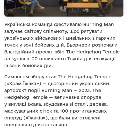
Українська команда фестивалю Burning Man
залучає світову спільноту, щоб рятувати
українських військових і цивільних з гарячих
точок у зоні бойових дій. Бьорнери розпочали
благодійний проєкт-збір The Hedgehog Temple
на купівлю 20 нових авто Toyota для евакуації
із зони бойових дій.
Символом збору став The Hedgehog Temple
(«Храм Їжака») — цьогорічний український
артобʼєкт події Burning Man — 2023. The
Hedgehog Temple — величезна споруда
у вигляді їжака, збудована зі сталі, дерева,
маскувальних сіток та 100 протитанкових
споруд («їжаків»), що були виготовлені
спеціально для інсталяції.