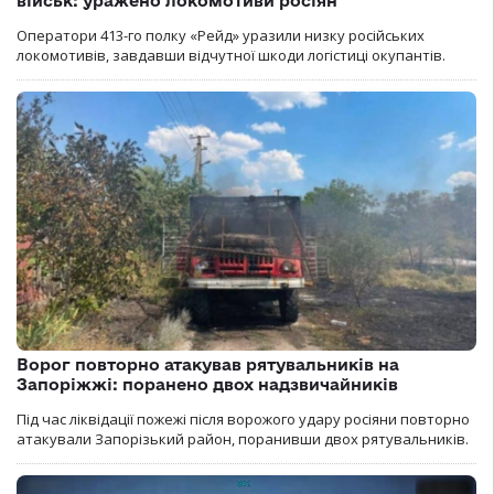
військ: уражено локомотиви росіян
Оператори 413-го полку «Рейд» уразили низку російських
локомотивів, завдавши відчутної шкоди логістиці окупантів.
Ворог повторно атакував рятувальників на
Запоріжжі: поранено двох надзвичайників
Під час ліквідації пожежі після ворожого удару росіяни повторно
атакували Запорізький район, поранивши двох рятувальників.