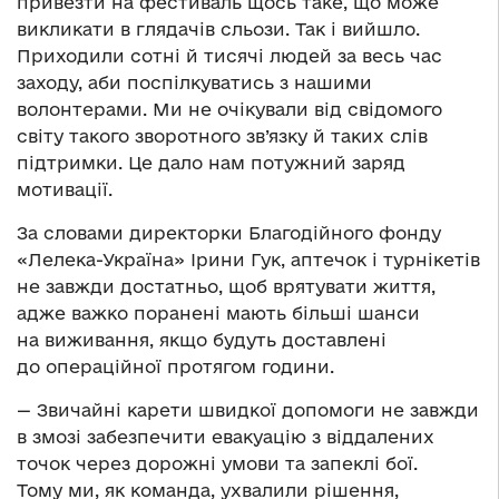
привезти на фестиваль щось таке, що може
викликати в глядачів сльози. Так і вийшло.
Приходили сотні й тисячі людей за весь час
заходу, аби поспілкуватись з нашими
волонтерами. Ми не очікували від свідомого
світу такого зворотного зв’язку й таких слів
підтримки. Це дало нам потужний заряд
мотивації.
За словами директорки Благодійного фонду
«Лелека-Україна» Ірини Гук, аптечок і турнікетів
не завжди достатньо, щоб врятувати життя,
адже важко поранені мають більші шанси
на виживання, якщо будуть доставлені
до операційної протягом години.
— Звичайні карети швидкої допомоги не завжди
в змозі забезпечити евакуацію з віддалених
точок через дорожні умови та запеклі бої.
Тому ми, як команда, ухвалили рішення,