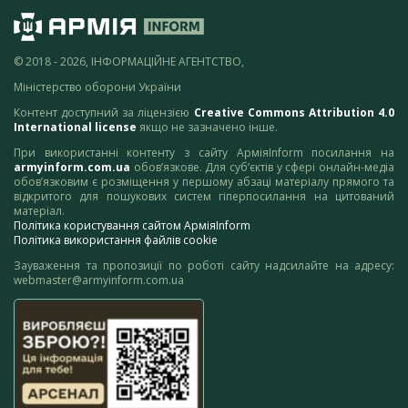
© 2018 - 2026, ІНФОРМАЦІЙНЕ АГЕНТСТВО,
Міністерство оборони України
Контент доступний за ліцензією
Creative Commons Attribution 4.0
International license
якщо не зазначено інше.
При використанні контенту з сайту АрміяInform посилання на
armyinform.com.ua
обов’язкове. Для суб’єктів у сфері онлайн-медіа
обов’язковим є розміщення у першому абзаці матеріалу прямого та
відкритого для пошукових систем гіперпосилання на цитований
матеріал.
Політика користування сайтом АрміяInform
Політика використання файлів cookie
Зауваження та пропозиції по роботі сайту надсилайте на адресу:
webmaster@armyinform.com.ua