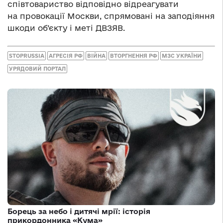
співтовариство відповідно відреагувати
на провокації Москви, спрямовані на заподіяння
шкоди об’єкту і меті ДВЗЯВ.
STOPRUSSIA
АГРЕСІЯ РФ
ВІЙНА
ВТОРГНЕННЯ РФ
МЗС УКРАЇНИ
УРЯДОВИЙ ПОРТАЛ
Борець за небо і дитячі мрії: історія
прикордонника «Кума»