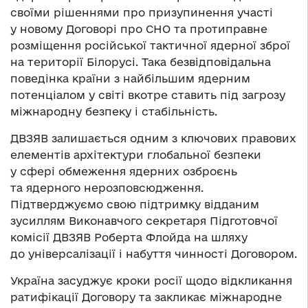
своїми рішеннями про призупинення участі
у новому Договорі про СНО та протиправне
розміщення російської тактичної ядерної зброї
на території Білорусі. Така безвідповідальна
поведінка країни з найбільшим ядерним
потенціалом у світі вкотре ставить під загрозу
міжнародну безпеку і стабільність.
ДВЗЯВ залишається одним з ключових правових
елементів архітектури глобальної безпеки
у сфері обмеження ядерних озброєнь
та ядерного нерозповсюдження.
Підтверджуємо свою підтримку відданим
зусиллям Виконавчого секретаря Підготовчої
комісії ДВЗЯВ Роберта Флойда на шляху
до універсалізації і набуття чинності Договором.
Україна засуджує кроки росії щодо відкликання
ратифікації Договору та закликає міжнародне