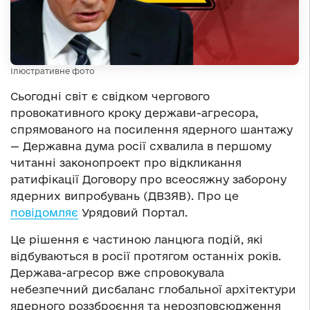
Ілюстративне фото
Сьогодні світ є свідком чергового
провокативного кроку держави-агресора,
спрямованого на посилення ядерного шантажу
— Державна дума росії схвалила в першому
читанні законопроект про відкликання
ратифікації Договору про всеосяжну заборону
ядерних випробувань (ДВЗЯВ). Про це
повідомляє
Урядовий Портал.
Це рішення є частиною ланцюга подій, які
відбуваються в росії протягом останніх років.
Держава-агресор вже спровокувала
небезпечний дисбаланс глобальної архітектури
ядерного роззброєння та нерозповсюдження