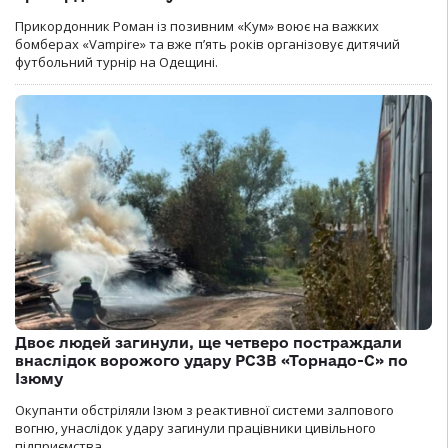
Прикордонник Роман із позивним «Кум» воює на важких
бомберах «Vampire» та вже п’ять років організовує дитячий
футбольний турнір на Одещині.
Двоє людей загинули, ще четверо постраждали
внаслідок ворожого удару РСЗВ «Торнадо-С» по
Ізюму
Окупанти обстріляли Ізюм з реактивної системи залпового
вогню, унаслідок удару загинули працівники цивільного
підприємства.