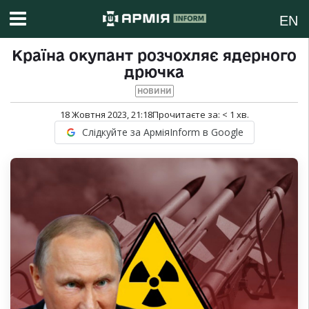
EN
Країна окупант розчохляє ядерного
дрючка
НОВИНИ
18 Жовтня 2023, 21:18
Прочитаєте за:
< 1
хв.
Слідкуйте за АрміяInform в Google