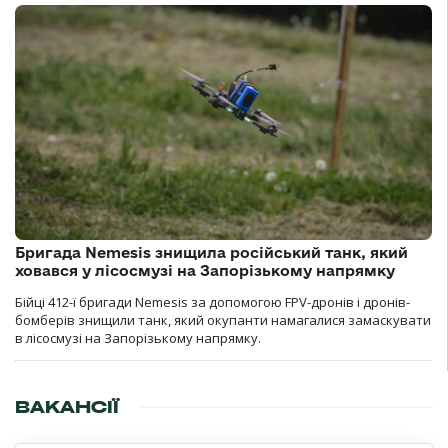
Бригада Nemesis знищила російський танк, який
ховався у лісосмузі на Запорізькому напрямку
Бійці 412-ї бригади Nemesis за допомогою FPV-дронів і дронів-
бомберів знищили танк, який окупанти намагалися замаскувати
в лісосмузі на Запорізькому напрямку.
ВАКАНСІЇ