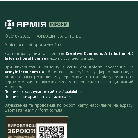
© 2018 - 2026, ІНФОРМАЦІЙНЕ АГЕНТСТВО,
Міністерство оборони України
Контент доступний за ліцензією
Creative Commons Attribution 4.0
International license
якщо не зазначено інше.
При використанні контенту з сайту АрміяInform посилання на
armyinform.com.ua
обов’язкове. Для суб’єктів у сфері онлайн-медіа
обов’язковим є розміщення у першому абзаці матеріалу прямого та
відкритого для пошукових систем гіперпосилання на цитований
матеріал.
Політика користування сайтом АрміяInform
Політика використання файлів cookie
Зауваження та пропозиції по роботі сайту надсилайте на адресу:
webmaster@armyinform.com.ua