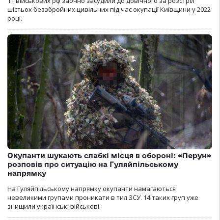
11 військових рф заочно засудили до довічного за розстріл
шістьох беззбройних цивільних під час окупації Київщини у 2022
році.
Окупанти шукають слабкі місця в обороні: «Перун»
розповів про ситуацію на Гуляйпільському
напрямку
На Гуляйпільському напрямку окупанти намагаються
невеликими групами проникати в тил ЗСУ. 14 таких груп уже
знищили українські військові.