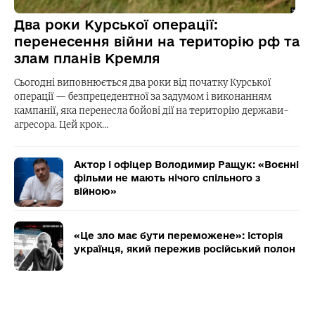
Два роки Курської операції:
перенесення війни на територію рф та
злам планів Кремля
Сьогодні виповнюється два роки від початку Курської
операції — безпрецедентної за задумом і виконанням
кампанії, яка перенесла бойові дії на територію держави-
агресора. Цей крок…
Актор і офіцер Володимир Ращук: «Воєнні
фільми не мають нічого спільного з
війною»
«Це зло має бути переможене»: історія
українця, який пережив російський полон