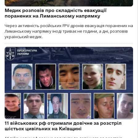
Медик розповів про складність евакуації
поранених на Лиманському напрямку
Через активність російських FPV-дронів евакуація поранених на
Лиманському напрямку іноді триває не години, а дні, розповів
український медик.
11 військових рф отримали довічне за розстріл
шістьох цивільних на Київщині