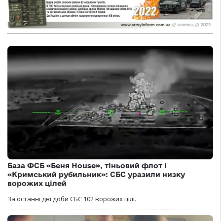
База ФСБ «Беня House», тіньовий флот і
«Кримський рубильник»: СБС уразили низку
ворожих цілей
За останні дві доби СБС 102 ворожих цілі.