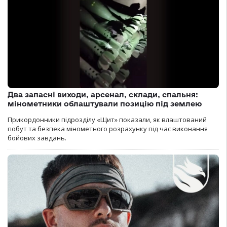
Два запасні виходи, арсенал, склади, спальня:
мінометники облаштували позицію під землею
Прикордонники підрозділу «Щит» показали, як влаштований
побут та безпека мінометного розрахунку під час виконання
бойових завдань.