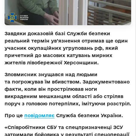
Завдяки доказовій базі Служби безпеки
реальний термін ув’язнення отримав ще один
учасник окупаційних угруповань рф, який
причетний до масових катувань мирних
жителів лівобережної Херсонщини.
Зловмисник знущався над людьми
та погрожував їм вбивством. Задокументовано
факти, коли він прострілював ноги
викраденим мешканцям області або стріляв
поруч з головою потерпілих, імітуючи розстріл.
Про це
повідомляє
Служба безпеки України.
«Співробітники СБУ та спецпризначенці ЗСУ
затримали бойовика у результаті спецоперації