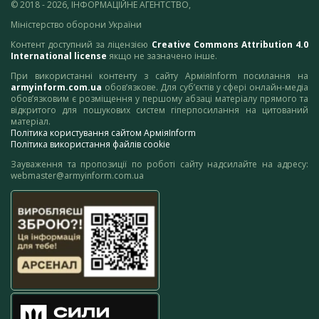
© 2018 - 2026, ІНФОРМАЦІЙНЕ АГЕНТСТВО,
Міністерство оборони України
Контент доступний за ліцензією
Creative Commons Attribution 4.0
International license
якщо не зазначено інше.
При використанні контенту з сайту АрміяInform посилання на
armyinform.com.ua
обов’язкове. Для суб’єктів у сфері онлайн-медіа
обов’язковим є розміщення у першому абзаці матеріалу прямого та
відкритого для пошукових систем гіперпосилання на цитований
матеріал.
Політика користування сайтом АрміяInform
Політика використання файлів cookie
Зауваження та пропозиції по роботі сайту надсилайте на адресу:
webmaster@armyinform.com.ua