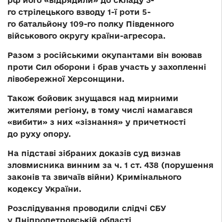
рф його «відрядили» до складу 3-
го стрілецького взводу 1-ї роти 5-
го батальйону 109-го полку Південного
військового округу країни-агресора.
Разом з російськими окупантами він воював
проти Сил оборони і брав участь у захопленні
лівобережної Херсонщини.
Також бойовик знущався над мирними
жителями регіону, в тому числі намагався
«вибити» з них «зізнання» у причетності
до руху опору.
На підставі зібраних доказів суд визнав
зловмисника винним за ч. 1 ст. 438 (порушення
законів та звичаїв війни) Кримінального
кодексу України.
Розслідування проводили слідчі СБУ
у Дніпропетровській області