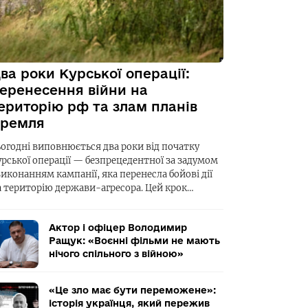
ва роки Курської операції:
еренесення війни на
ериторію рф та злам планів
ремля
ьогодні виповнюється два роки від початку
урської операції — безпрецедентної за задумом
виконанням кампанії, яка перенесла бойові дії
а територію держави-агресора. Цей крок…
Актор і офіцер Володимир
Ращук: «Воєнні фільми не мають
нічого спільного з війною»
«Це зло має бути переможене»:
історія українця, який пережив