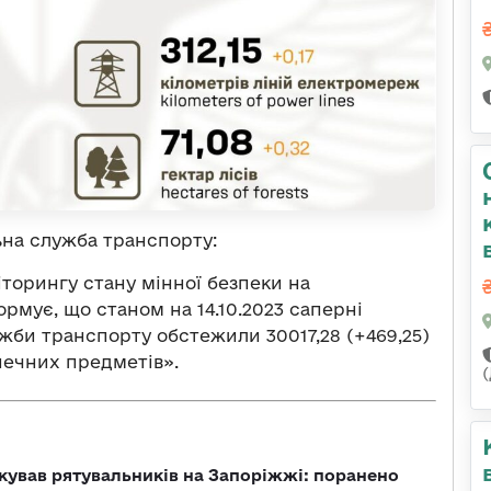
на служба транспорту:
торингу стану мінної безпеки на
рмує, що станом на 14.10.2023 саперні
жби транспорту обстежили 30017,28 (+469,25)
печних предметів».
кував рятувальників на Запоріжжі: поранено