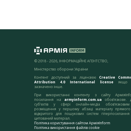
© 2018 - 2026, ІНФОРМАЦІЙНЕ АГЕНТСТВО,
Міністерство оборони України
Контент доступний за ліцензією
Creative Comm
Attribution 4.0 International license
якщо 
зазначено інше.
При використанні контенту з сайту АрміяInf
посилання на
armyinform.com.ua
обов’язкове. 
суб’єктів у сфері онлайн-медіа обов’язкови
розміщення у першому абзаці матеріалу прямого
відкритого для пошукових систем гіперпосилання
цитований матеріал.
Політика користування сайтом АрміяInform
Політика використання файлів cookie