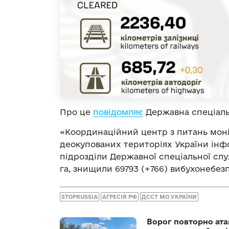
Про це
повідомляє
Державна спеціаль
«Координаційний центр з питань моні
деокупованих територіях України інфо
підрозділи Державної спеціальної слу
га, знищили 69793 (+766) вибухонебез
STOPRUSSIA
АГРЕСІЯ РФ
ДССТ МО УКРАЇНИ
Ворог повторно ата