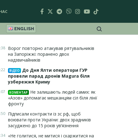
НАС
ENGLISH
:38
Ворог повторно атакував рятувальників
на Запоріжжі: поранено двох
надзвичайників
:22
До Дня Ялти оператори ГУР
ВІДЕО
провели парад дронів Magura біля
узбережжя Криму
:07
Не залишають людей самих: як
КОМЕНТАР
«Азов» допомагає мешканцям сіл біля лінії
фронту
:50
Підписали контракти із зс рф, щоб
воювати проти України: двох зрадників
засуджено до 15 років ув’язнення
:34
«Не голитися, не митися і скаржитися на