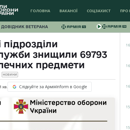
ГОЛОВНА
ВАКАНСІЇ
СОЦЗАХИСТ
ПРО 
ДОВІДНИК ВЕТЕРАНА
 підрозділи
16
лужби знищили 69793
печних предмети
16
НОВИНИ
16
Слідкуйте за АрміяInform в Google
1
хв.
15
15