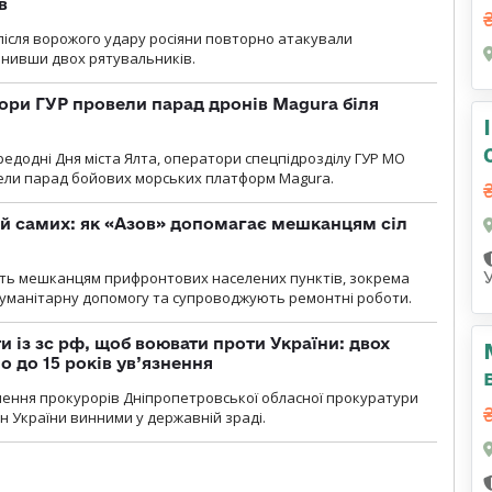
в
і після ворожого удару росіяни повторно атакували
анивши двох рятувальників.
ори ГУР провели парад дронів Magura біля
ередодні Дня міста Ялта, оператори спецпідрозділу ГУР МО
вели парад бойових морських платформ Magura.
й самих: як «Азов» допомагає мешканцям сіл
ють мешканцям прифронтових населених пунктів, зокрема
гуманітарну допомогу та супроводжують ремонтні роботи.
 із зс рф, щоб воювати проти України: двох
 до 15 років ув’язнення
чення прокурорів Дніпропетровської обласної прокуратури
н України винними у державній зраді.