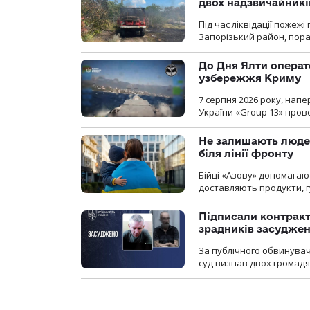
двох надзвичайникі
Під час ліквідації пожеж
Запорізький район, пор
До Дня Ялти операт
узбережжя Криму
7 серпня 2026 року, нап
України «Group 13» про
Не залишають люде
біля лінії фронту
Бійці «Азову» допомага
доставляють продукти, 
Підписали контракти
зрадників засуджено
За публічного обвинува
суд визнав двох громадя