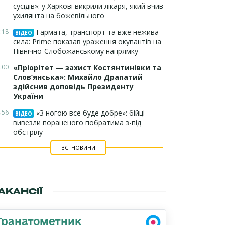
сусідів»: у Харкові викрили лікаря, який вчив
ухилянта на божевільного
:18
Гармата, транспорт та вже нежива
ВІДЕО
сила: Prime показав ураження окупантів на
Північно-Слобожанському напрямку
:00
«Пріорітет — захист Костянтинівки та
Слов’янська»: Михайло Драпатий
здійснив доповідь Президенту
України
:56
«З ногою все буде добре»: бійці
ВІДЕО
вивезли пораненого побратима з-під
обстрілу
ВСІ НОВИНИ
АКАНСІЇ
Гранатометник