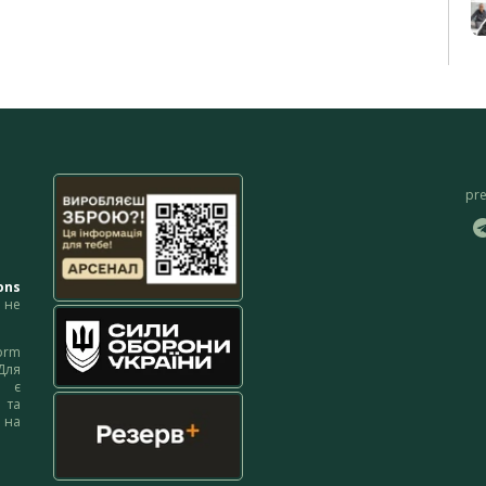
pr
ons
не
orm
Для
м є
 та
 на