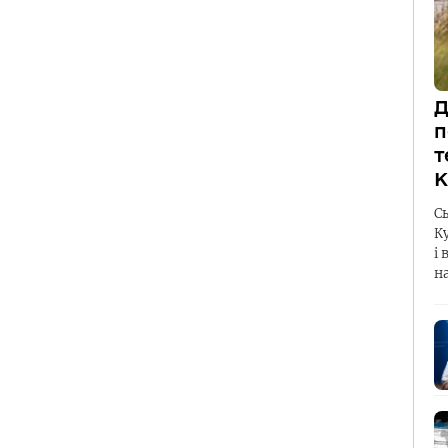
Д
п
т
К
С
К
і 
н