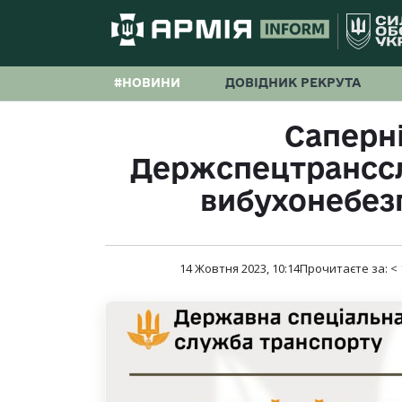
#НОВИНИ
ДОВІДНИК РЕКРУТА
Саперні
Держспецтрансс
вибухонебез
14 Жовтня 2023, 10:14
Прочитаєте за:
< 