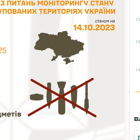
15
15
14
В