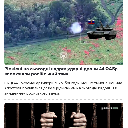
Рідкісні на сьогодні кадри: ударні дрони 44 ОАБр
вполювали російський танк
Бійці 44-ї окремої артилерійської бригади імені гетьмана Данила
Апостола поділилися доволі рідкісними на сьогодні кадрами зі
знищенням російського танка.