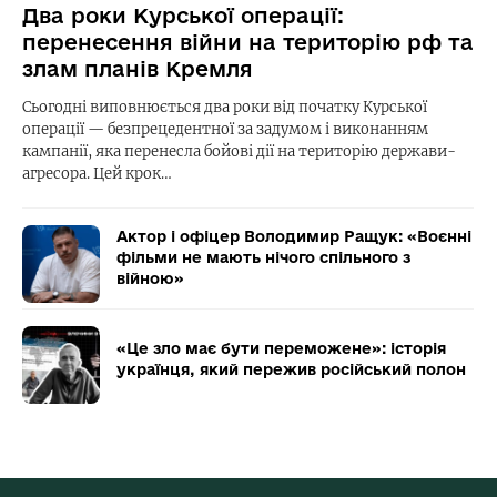
Два роки Курської операції:
перенесення війни на територію рф та
злам планів Кремля
Сьогодні виповнюється два роки від початку Курської
операції — безпрецедентної за задумом і виконанням
кампанії, яка перенесла бойові дії на територію держави-
агресора. Цей крок…
Актор і офіцер Володимир Ращук: «Воєнні
фільми не мають нічого спільного з
війною»
«Це зло має бути переможене»: історія
українця, який пережив російський полон