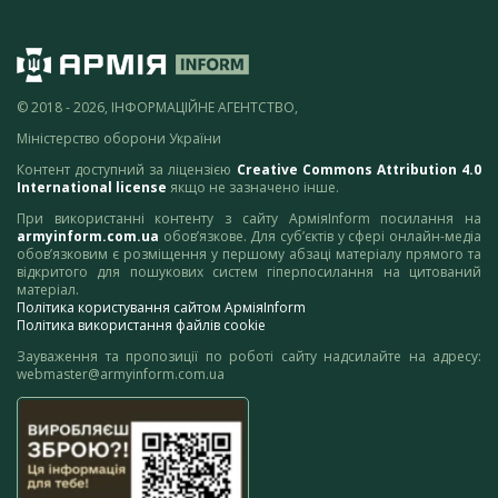
© 2018 - 2026, ІНФОРМАЦІЙНЕ АГЕНТСТВО,
Міністерство оборони України
Контент доступний за ліцензією
Creative Commons Attribution 4.0
International license
якщо не зазначено інше.
При використанні контенту з сайту АрміяInform посилання на
armyinform.com.ua
обов’язкове. Для суб’єктів у сфері онлайн-медіа
обов’язковим є розміщення у першому абзаці матеріалу прямого та
відкритого для пошукових систем гіперпосилання на цитований
матеріал.
Політика користування сайтом АрміяInform
Політика використання файлів cookie
Зауваження та пропозиції по роботі сайту надсилайте на адресу:
webmaster@armyinform.com.ua