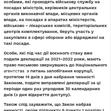
особами, які проходять військову службу на
посадах міністрів, керівників центральних
органів виконавчої влади, місцевих органів
влади, на посадах в апаратах міністерств,
військово – лікарських комісій, територіальних
центрів комплектування, беруть участь у
закупівлях в сфері оборони або відряджені на
такі посади.
Особи, які під час дії воєнного стану вже
подали декларації за 2021–2022 роки, мають
право письмово звернувшись до Національного
агентства
з питань запобігання корупції,
протягом 14 днів з дня набрання чинності
Законом, подати виправлені декларації за ці
періоди один раз упродовж 30 календарних
днів (з дня відкриття доступу).
Також слід зауважити, що Закон набрав
чинності, окрім підпункту 9 пункту 1 розділу I,