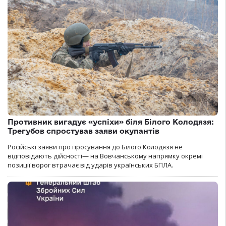
Противник вигадує «успіхи» біля Білого Колодязя:
Трегубов спростував заяви окупантів
Російські заяви про просування до Білого Колодязя не
відповідають дійсності— на Вовчанському напрямку окремі
позиції ворог втрачає від ударів українських БПЛА.