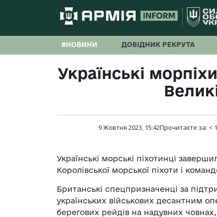
#НОВИНИ
ДОВІДНИК РЕКРУТА
Українські морпіх
Великі
9 Жовтня 2023, 15:42
Прочитаєте за:
< 
Українські морські піхотинці завершил
Королівської морської піхоти і команд
Британські спецпризначенці за підт
українських військових десантним оп
берегових рейдів на надувних човнах