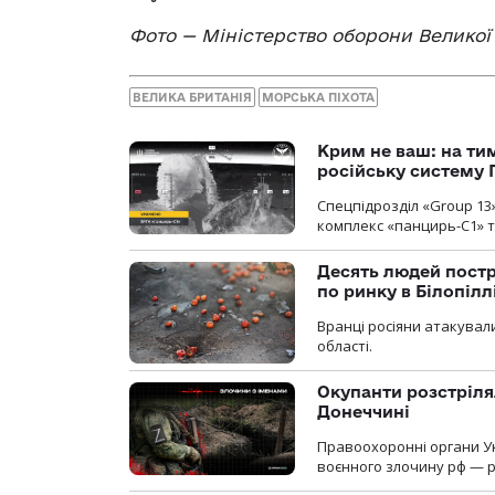
Фото — Міністерство оборони Великої 
ВЕЛИКА БРИТАНІЯ
МОРСЬКА ПІХОТА
Крим не ваш: на ти
російську систему 
Спецпідрозділ «Group 13
комплекс «панцирь-С1» т
Десять людей постр
по ринку в Білопіл
Вранці росіяни атакували
області.
Окупанти розстріля
Донеччині
Правоохоронні органи У
воєнного злочину рф — р