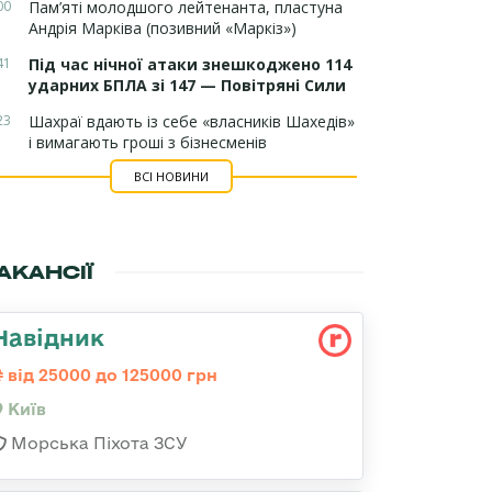
00
Пам’яті молодшого лейтенанта, пластуна
Андрія Марківа (позивний «Маркіз»)
41
Під час нічної атаки знешкоджено 114
ударних БПЛА зі 147 — Повітряні Сили
23
Шахраї вдають із себе «власників Шахедів»
і вимагають гроші з бізнесменів
ВСІ НОВИНИ
АКАНСІЇ
Навідник
від 25000 до 125000 грн
Київ
Морська Піхота ЗСУ