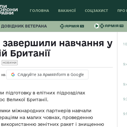
ГОЛОВНА
ВАКАНСІЇ
СОЦЗАХИСТ
ПРО 
ДОВІДНИК ВЕТЕРАНА
и завершили навчання у
10
й Британії
НОВИНИ
9:
Слідкуйте за АрміяInform в Google
1
хв.
9:
и підготовку в елітних підрозділах
9:
ос Великої Британії.
римки міжнародних партнерів навчали
9:
ераціям на малих човнах, проведенню
, використанню зенітних ракет і знищенню