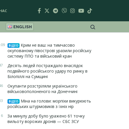
НАС
ENGLISH
:09
Крим не ваш: на тимчасово
ВІДЕО
окупованому півострові уразили російську
систему ППО та військовий кран
47
Десять людей постраждало внаслідок
подвійного російського удару по ринку в
Білопіллі на Сумщині
46
Окупанти розстріляли українського
військовополоненого на Донеччині
33
Міна на голови: морпіхи викурюють
ВІДЕО
російських штурмовиків з їхніх нір
16
За минулу добу було уражено 61 точку
вильоту ворожих дронів — СБС ЗСУ