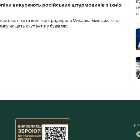
К
рпіхи викурюють російських штурмовиків з їхніх
і 
н
морської піхоти імені контрадмірала Михайла Білінського на
мку нищать окупантів у будівлях.
pr