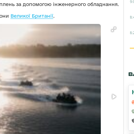
9:
плень за допомогою інженерного обладнання.
рони
Великої Британії
.
8:
8:
В