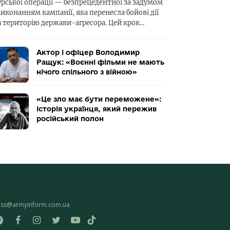
урської операції — безпрецедентної за задумом
виконанням кампанії, яка перенесла бойові дії
а територію держави-агресора. Цей крок…
Актор і офіцер Володимир
Ращук: «Воєнні фільми не мають
нічого спільного з війною»
«Це зло має бути переможене»:
історія українця, який пережив
російський полон
ess@armyinform.com.ua