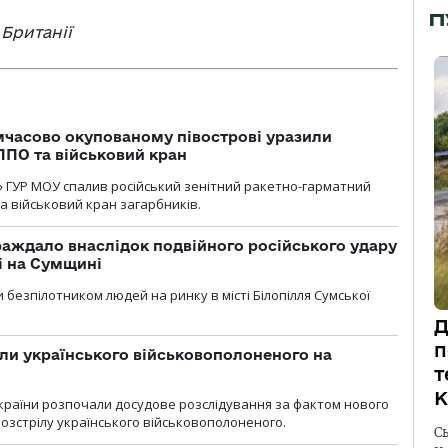
П
Британії
мчасово окупованому півострові уразили
ППО та військовий кран
» ГУР МОУ спалив російський зенітний ракетно-гарматний
а військовий кран загарбників.
аждало внаслідок подвійного російського удару
лі на Сумщині
 безпілотником людей на ринку в місті Білопілля Сумської
Д
п
ли українського військовополоненого на
т
К
країни розпочали досудове розслідування за фактом нового
озстрілу українського військовополоненого.
С