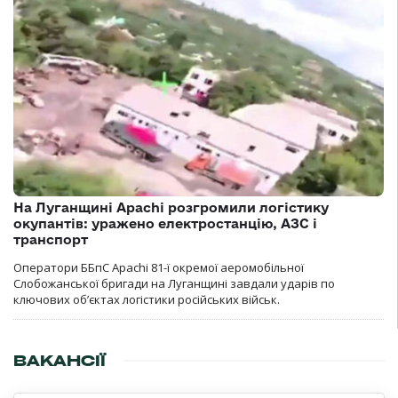
На Луганщині Apachi розгромили логістику
окупантів: уражено електростанцію, АЗС і
транспорт
Оператори ББпС Apachi 81-ї окремої аеромобільної
Слобожанської бригади на Луганщині завдали ударів по
ключових об’єктах логістики російських військ.
ВАКАНСІЇ