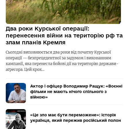
Два роки Курської операції:
перенесення війни на територію рф та
злам планів Кремля
Сьогодні виповнюється два роки від початку Курської
операції — безпрецедентної за задумом і виконанням
кампанії, яка перенесла бойові дії на територію держави-
агресора. Цей крок…
Актор і офіцер Володимир Ращук: «Воєнні
фільми не мають нічого спільного з
війною»
«Це зло має бути переможене»: історія
українця, який пережив російський полон