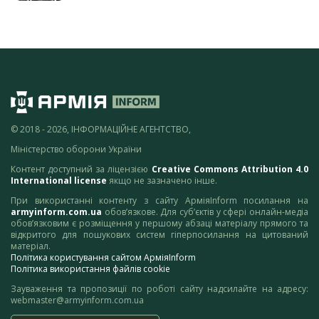
© 2018 - 2026, ІНФОРМАЦІЙНЕ АГЕНТСТВО,
Міністерство оборони України
Контент доступний за ліцензією
Creative Commons Attribution 4.0
International license
якщо не зазначено інше.
При використанні контенту з сайту АрміяInform посилання на
armyinform.com.ua
обов’язкове. Для суб’єктів у сфері онлайн-медіа
обов’язковим є розміщення у першому абзаці матеріалу прямого та
відкритого для пошукових систем гіперпосилання на цитований
матеріал.
Політика користування сайтом АрміяInform
Політика використання файлів cookie
Зауваження та пропозиції по роботі сайту надсилайте на адресу:
webmaster@armyinform.com.ua