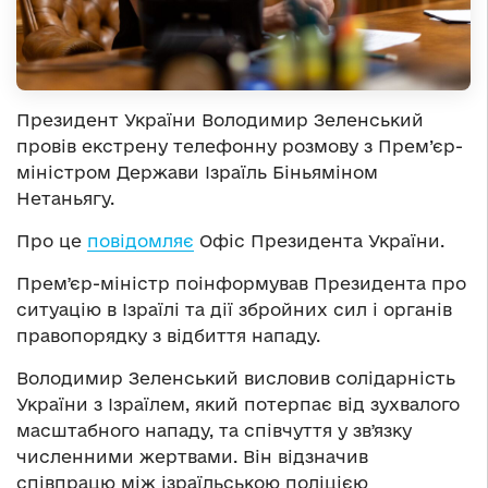
Президент України Володимир Зеленський
провів екстрену телефонну розмову з Прем’єр-
міністром Держави Ізраїль Біньяміном
Нетаньягу.
Про це
повідомляє
Офіс Президента України.
Премʼєр-міністр поінформував Президента про
ситуацію в Ізраїлі та дії збройних сил і органів
правопорядку з відбиття нападу.
Володимир Зеленський висловив солідарність
України з Ізраїлем, який потерпає від зухвалого
масштабного нападу, та співчуття у звʼязку
численними жертвами. Він відзначив
співпрацю між ізраїльською поліцією