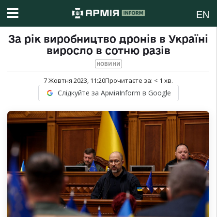
EN
За рік виробництво дронів в Україні
виросло в сотню разів
НОВИНИ
7 Жовтня 2023, 11:20
Прочитаєте за:
< 1
хв.
Слідкуйте за АрміяInform в Google