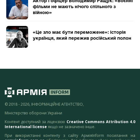
Актор і офіцер Володимир Ращук: «Воєнні
фільми не мають нічого спільного з
війною»
«Це зло має бути переможене»: історія
українця, який пережив російський полон
© 2018 - 2026, ІНФОРМАЦІЙНЕ АГЕНТСТВО,
Міністерство оборони України
Контент доступний за ліцензією
Creative Commons Attribution 4.0
International license
якщо не зазначено інше.
При використанні контенту з сайту АрміяInform посилання на