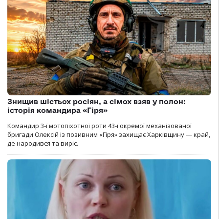
Знищив шістьох росіян, а сімох взяв у полон:
історія командира «Гіря»
Командир 3-ї мотопіхотної роти 43-ї окремої механізованої
бригади Олексій із позивним «Гіря» захищає Харківщину — край,
де народився та виріс.