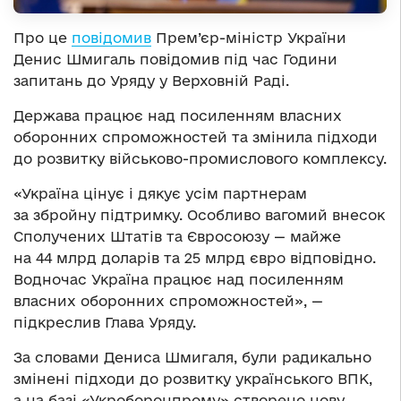
Про це
повідомив
Прем’єр-міністр України
Денис Шмигаль повідомив під час Години
запитань до Уряду у Верховній Раді.
Держава працює над посиленням власних
оборонних спроможностей та змінила підходи
до розвитку військово-промислового комплексу.
«Україна цінує і дякує усім партнерам
за збройну підтримку. Особливо вагомий внесок
Сполучених Штатів та Євросоюзу — майже
на 44 млрд доларів та 25 млрд євро відповідно.
Водночас Україна працює над посиленням
власних оборонних спроможностей», —
підкреслив Глава Уряду.
За словами Дениса Шмигаля, були радикально
змінені підходи до розвитку українського ВПК,
а на базі «Укроборонпрому» створено нову