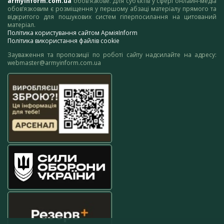
armyinform.com.ua
обов’язкове. Для суб’єктів у сфері онлайн-медіа
обов’язковим є розміщення у першому абзаці матеріалу прямого та
відкритого для пошукових систем гіперпосилання на цитований
матеріал.
Політика користування сайтом АрміяInform
Політика використання файлів cookie
Зауваження та пропозиції по роботі сайту надсилайте на адресу:
webmaster@armyinform.com.ua